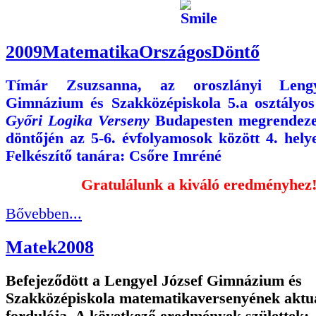
2009MatematikaOrszágosDöntő
Tímár Zsuzsanna, az oroszlányi
Leng
Gimnázium és Szakközépiskola 5.a osztályos
Győri Logika Verseny
Budapesten megrendez
döntőjén az 5-6. évfolyamosok között 4. helye
Felkészítő tanára:
Csőre Imréné
Gratulálunk a kiváló eredményhez
Bővebben...
Matek2008
Befejeződött a Lengyel József Gimnázium és
Szakközépiskola matematikaversenyének aktuá
fordulója. A következő eredmények születtek: