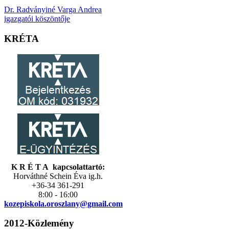
Dr. Radványiné Varga Andrea
igazgatói köszöntője
KRÉTA
K R É T A kapcsolattartó:
Horváthné Schein Éva ig.h.
+36-34 361-291
8:00 - 16:00
kozepiskola.
oroszlany@gmail.com
2012-Közlemény