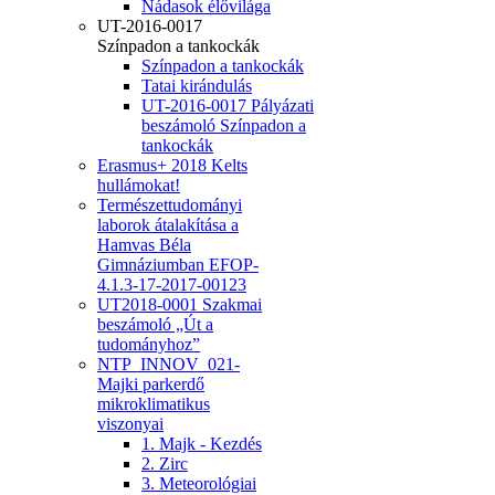
Nádasok élővilága
UT-2016-0017
Színpadon a tankockák
Színpadon a tankockák
Tatai kirándulás
UT-2016-0017 Pályázati
beszámoló Színpadon a
tankockák
Erasmus+ 2018 Kelts
hullámokat!
Természettudományi
laborok átalakítása a
Hamvas Béla
Gimnáziumban EFOP-
4.1.3-17-2017-00123
UT2018-0001 Szakmai
beszámoló „Út a
tudományhoz”
NTP_INNOV_021-
Majki parkerdő
mikroklimatikus
viszonyai
1. Majk - Kezdés
2. Zirc
3. Meteorológiai