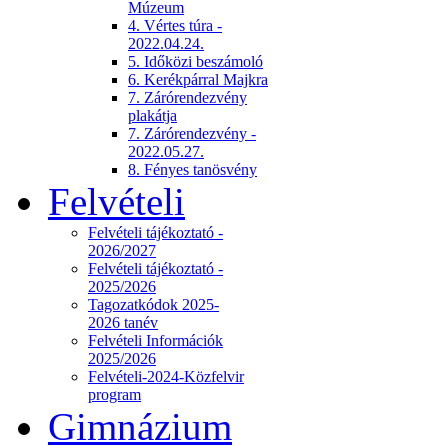
Múzeum
4. Vértes túra -
2022.04.24.
5. Időközi beszámoló
6. Kerékpárral Majkra
7. Zárórendezvény
plakátja
7. Zárórendezvény -
2022.05.27.
8. Fényes tanösvény
Felvételi
Felvételi tájékoztató -
2026/2027
Felvételi tájékoztató -
2025/2026
Tagozatkódok 2025-
2026 tanév
Felvételi Információk
2025/2026
Felvételi-2024-Közfelvir
program
Gimnázium