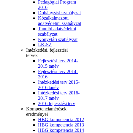
Pedagógiai Program
2016
Dohányzási szabályzat
Közalkalmazotti
adatvédelmi szabályzat
Tanulói adatvédelmi
szabályzat
Könyvtári szabályzat
I-K-SZ
Intézkedési, fejlesztési
tervek
Fejlesztési terv 2014-
2015 tanév
Fejlesztési terv 2014-
2016
Intézkedési terv 2015-
2016 tanév
Intézkedési terv 2016-
2017 tanév
2016 fejlesztési terv
Kompetenciamérések
eredményei
HBG kompetencia 2012
HBG kompetencia 2013
HBG kompetencia 2014