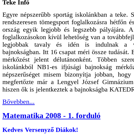
Teke Infó
Egyre népszerűbb sportág iskolánkban a teke. 
rendszeresen tömegsport foglalkozásra hétfőn é
ország egyik legjobb és legszebb pályájára. A
foglalkozásokon kívül lehetőség van a továbbfejl
legjobbak tavaly és idén is indulnak a v
bajnokságban. Itt 16 csapat méri össze tudását. 
mérkőzést jelent délutánonként. Többen szer
iskolánkból NB1-es ifjúsági bajnokság mérkő
népszerűséget misem bizonyítja jobban, hogy 
megfertőzte már a Lengyel József Gimnázium t
hiszen ők is jelentkeztek a bajnokságba KATED
Bővebben...
Matematika 2008 - 1. forduló
Kedves Versenyző Diákok!