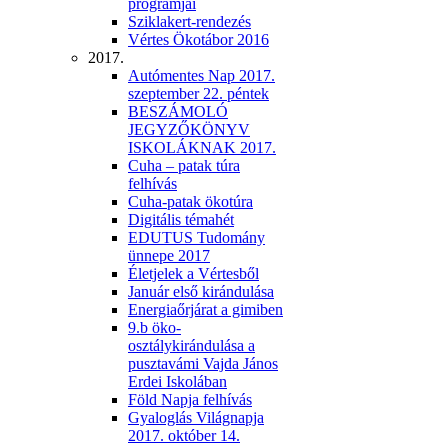
programjai
Sziklakert-rendezés
Vértes Ökotábor 2016
2017.
Autómentes Nap 2017.
szeptember 22. péntek
BESZÁMOLÓ
JEGYZŐKÖNYV
ISKOLÁKNAK 2017.
Cuha – patak túra
felhívás
Cuha-patak ökotúra
Digitális témahét
EDUTUS Tudomány
ünnepe 2017
Életjelek a Vértesből
Január első kirándulása
Energiaőrjárat a gimiben
9.b öko-
osztálykirándulása a
pusztavámi Vajda János
Erdei Iskolában
Föld Napja felhívás
Gyaloglás Világnapja
2017. október 14.