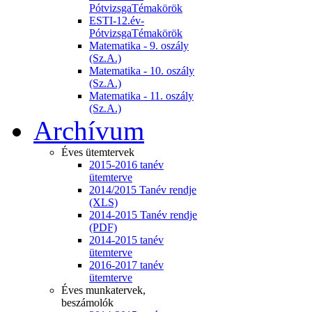
PótvizsgaTémakörök
ESTI-12.év-
PótvizsgaTémakörök
Matematika - 9. oszály
(Sz.A.)
Matematika - 10. oszály
(Sz.A.)
Matematika - 11. oszály
(Sz.A.)
Archívum
Éves ütemtervek
2015-2016 tanév
ütemterve
2014/2015 Tanév rendje
(XLS)
2014-2015 Tanév rendje
(PDF)
2014-2015 tanév
ütemterve
2016-2017 tanév
ütemterve
Éves munkatervek,
beszámolók