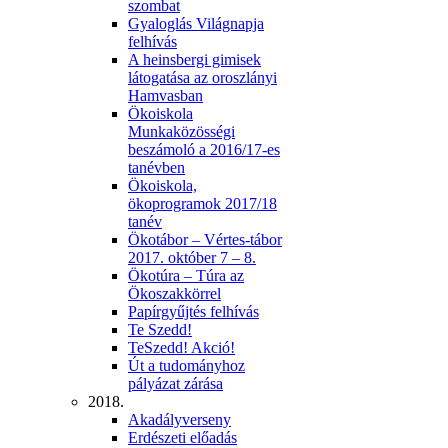
szombat
Gyaloglás Világnapja
felhívás
A heinsbergi gimisek
látogatása az oroszlányi
Hamvasban
Ökoiskola
Munkaközösségi
beszámoló a 2016/17-es
tanévben
Ökoiskola,
ökoprogramok 2017/18
tanév
Ökotábor – Vértes-tábor
2017. október 7 – 8.
Ökotúra – Túra az
Ökoszakkörrel
Papírgyűjtés felhívás
Te Szedd!
TeSzedd! Akció!
Út a tudományhoz
pályázat zárása
2018.
Akadályverseny
Erdészeti előadás