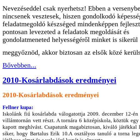
Nevezéseddel csak nyerhetsz! Ebben a versenyb
nincsenek vesztesek, hiszen gondolkodó képessé
feladatmegoldó készséged mindenképpen fejlesz
pontosan levezeted a feladatok megoldását és
gondolatmeneted helyességéről minket is sikerül
meggyőznöd, akkor biztosan az elsők közé kerül
Bővebben...
2010-Kosárlabdások eredményei
2010-Kosárlabdások eredményei
Fellner kupa:
Iskolánk fiú kosárlabda válogatottja 2009. december 12-én
villámtornán vett részt. A tornára 6 középiskola, köztük egy
kapott meghívást. Csapatunk magabiztosan, kiváló játékkal l
siker, hogy Bartalus Erik 10.A osztályos tanuló a torna l