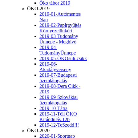
Öko tábor 2019
ÖKO-2019
2019-01-Autómentes
Nap
2019-02-Papírgyűjtés
Környezetünkért
2019-03-Tudomány
Ünnepe - Meghívó
2019-04-
TudományÜnnepe
2019-05-ÖKOsuli-csikk
2019-06-
Akadályverseny
2019-07-Budapesti
üzemlátogatás
2019-08-Dera Cikk -
2019
2019-09-Szlovákiai
üzemlátogatás
2019-10-Tátra
2019-11-Téli ÖKO
Kirándulás-12b
2019-12-TeSzedd!!!
ÖKO-2020
2020-01-Sportnap