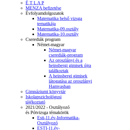
É T L A P
MENZA befizetése
Évfolyamdolgozatok
Matematika belső vizsga
tematikája
Matematika-09.osztály
Matematika-10.osztály
Cserediák program
Német-magyar
Német-magyar
cserediák-program
Az oroszlányi és a
heinsbergi gimisek újra
találkoztak
A heinsbergi gimisek
látogatása az oroszlányi
Hamvasban
Gimnáziumi könyvtár
Iskolapszichológusi
tájékoztató
2021/2022 - Osztályozó
és Pótvizsga témakörök
Esti-11.év-Informatika-
Osztályozó
ESTI-11.év-