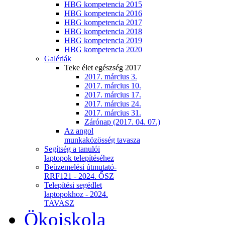
HBG kompetencia 2015
HBG kompetencia 2016
HBG kompetencia 2017
HBG kompetencia 2018
HBG kompetencia 2019
HBG kompetencia 2020
Galériák
Teke élet egészség 2017
2017. március 3.
2017. március 10.
2017. március 17.
2017. március 24.
2017. március 31.
Zárónap (2017. 04. 07.)
Az angol
munkaközösség tavasza
Segítség a tanulói
laptopok telepítéséhez
Beüzemelési útmutató-
RRF121 - 2024. ŐSZ
Telepítési segédlet
laptopokhoz - 2024.
TAVASZ
Ökoiskola