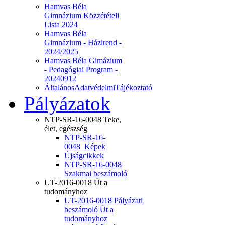
Hamvas Béla
Gimnázium Közzétételi
Lista 2024
Hamvas Béla
Gimnázium - Házirend -
2024/2025
Hamvas Béla Gimázium
- Pedagógiai Program -
20240912
ÁltalánosAdatvédelmiTájékoztató
Pályázatok
NTP-SR-16-0048 Teke,
élet, egészség
NTP-SR-16-
0048_Képek
Újságcikkek
NTP-SR-16-0048
Szakmai beszámoló
UT-2016-0018 Út a
tudományhoz
UT-2016-0018 Pályázati
beszámoló Út a
tudományhoz