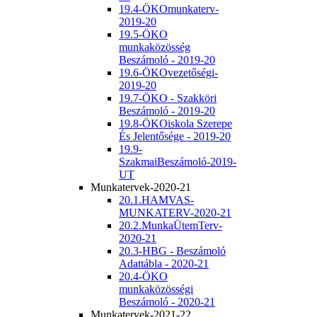
19.4-ÖKOmunkaterv-
2019-20
19.5-ÖKO
munkaközösség
Beszámoló - 2019-20
19.6-ÖKOvezetőségi-
2019-20
19.7-ÖKO - Szakköri
Beszámoló - 2019-20
19.8-ÖKOiskola Szerepe
És Jelentősége - 2019-20
19.9-
SzakmaiBeszámoló-2019-
UT
Munkatervek-2020-21
20.1.HAMVAS-
MUNKATERV-2020-21
20.2.MunkaÜtemTerv-
2020-21
20.3-HBG - Beszámoló
Adattábla - 2020-21
20.4-ÖKO
munkaközösségi
Beszámoló - 2020-21
Munkatervek-2021-22