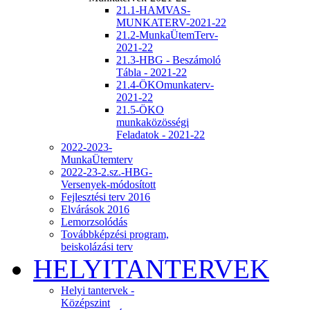
21.1-HAMVAS-
MUNKATERV-2021-22
21.2-MunkaÜtemTerv-
2021-22
21.3-HBG - Beszámoló
Tábla - 2021-22
21.4-ÖKOmunkaterv-
2021-22
21.5-ÖKO
munkaközösségi
Feladatok - 2021-22
2022-2023-
MunkaÜtemterv
2022-23-2.sz.-HBG-
Versenyek-módosított
Fejlesztési terv 2016
Elvárások 2016
Lemorzsolódás
Továbbképzési program,
beiskolázási terv
HELYITANTERVEK
Helyi tantervek -
Középszint