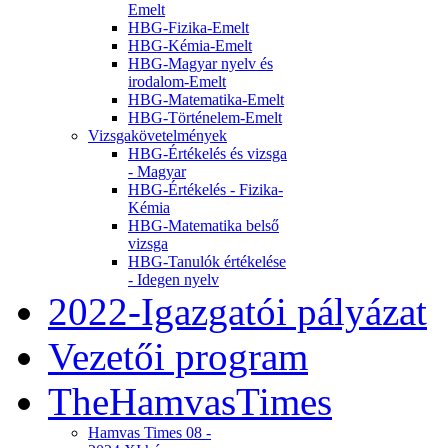
Emelt
HBG-Fizika-Emelt
HBG-Kémia-Emelt
HBG-Magyar nyelv és
irodalom-Emelt
HBG-Matematika-Emelt
HBG-Történelem-Emelt
Vizsgakövetelmények
HBG-Értékelés és vizsga
- Magyar
HBG-Értékelés - Fizika-
Kémia
HBG-Matematika belső
vizsga
HBG-Tanulók értékelése
- Idegen nyelv
2022-Igazgatói pályázat
Vezetői program
TheHamvasTimes
Hamvas Times 08 -