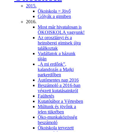
2015.
Ökoiskola = Jövő
Gólyák a gimiben
2016.
Most már hivatalosan is
ÖKOISKOLA vagyunk!
Az oroszlányi és a
heinsbergi gimisek újra
találkoztak
Vadállatok a házunk
táján
„A mi erdőnk”,
kalandozás a Majki
parkerdőben
Autómentes nap 2016
Beszámoló a 2016-ban
végzett kutatásainkról
Faültetés
Kutatótábor a Vértesben
Múltunk és jövőnk a
jelen tükrében
Öko-munkaközösség
beszámoló
Ökoiskola tervezett