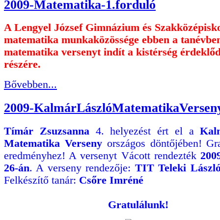
2009-Matematika-1.forduló
A Lengyel József Gimnázium és Szakközépisk
matematika munkaközössége ebben a tanévben
matematika versenyt indít a kistérség érdeklőd
részére.
Bővebben...
2009-KalmárLászlóMatematikaVersen
Tímár Zsuzsanna
4. helyezést ért el a
Kal
Matematika Verseny
országos döntőjében! Gra
eredményhez! A versenyt Vácott rendezték
2009
26-án
. A verseny rendezője:
TIT Teleki László
Felkészítő tanár:
Csőre Imréné
Gratulálunk!