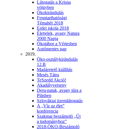
Látogatás a Krisna
völgyben
Ökokirándulás
Fenntarthatósági
Témahét 2018
Erdei iskola 2018
Életjelek, avagy Natura
2000 Napja
Ökotábor a Vértesben
Autómentes nap
2019.
Öko-osztálykirándulás
12.B
Madáretető kiállítás
Mesés Tátra
TeSzedd Akció!
Akadályverseny
Dera-patak, avagy túra a
Pilisben
Szlovákiai üzemlátogatás
A „Víz az élet”
konferencia
Szakmai beszámoló „Út
a tudományhoz”
2018-ÖKO-Beszámoló