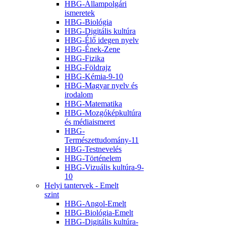
HBG-Állampolgári
ismeretek
HBG-Biológia
HBG-Digitális kultúra
HBG-Élő idegen nyelv
HBG-Ének-Zene
HBG-Fizika
HBG-Földrajz
HBG-Kémia-9-10
HBG-Magyar nyelv és
irodalom
HBG-Matematika
HBG-Mozgóképkultúra
és médiaismeret
HBG-
Természettudomány-11
HBG-Testnevelés
HBG-Történelem
HBG-Vizuális kultúra-9-
10
Helyi tantervek - Emelt
szint
HBG-Angol-Emelt
HBG-Biológia-Emelt
HBG-Digitális kultúra-