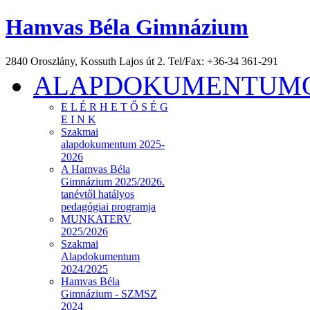
Hamvas Béla Gimnázium
2840 Oroszlány, Kossuth Lajos út 2. Tel/Fax: +36-34 361-291
ALAPDOKUMENTUMOK
E L É R H E T Ő S É G
E I N K
Szakmai
alapdokumentum 2025-
2026
A Hamvas Béla
Gimnázium 2025/2026.
tanévtől hatályos
pedagógiai programja
MUNKATERV
2025/2026
Szakmai
Alapdokumentum
2024/2025
Hamvas Béla
Gimnázium - SZMSZ
2024