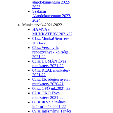
alapdokumentum 2022-
2023
Szakmai
Alapdokumentum 2023-
2024
Munkatervek-2021-2022
HAMVAS
MUNKATERV 2021-22
01.sz.MunkaÜtemTerv-
2021-22
02.sz.Versenyek,
rendezvények költségei
2021-22
03.sz.HUMÁN Éves
munkaterv 2021-22
04.sz.REÁL munkaterv
2021-22
05.sz.Élő idegen nyelvi
munkaterv 2020-21
06.sz.OFŐ mk.2021-22
07.sz.ÖKO Éves
munkaterv 2021-22
08.sz.IKSZ általános
információk 2021-22
09.sz.Intézményi Tanács