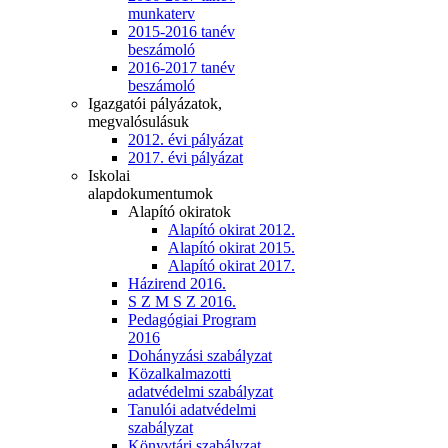
munkaterv
2015-2016 tanév
beszámoló
2016-2017 tanév
beszámoló
Igazgatói pályázatok,
megvalósulásuk
2012. évi pályázat
2017. évi pályázat
Iskolai
alapdokumentumok
Alapító okiratok
Alapító okirat 2012.
Alapító okirat 2015.
Alapító okirat 2017.
Házirend 2016.
S Z M S Z 2016.
Pedagógiai Program
2016
Dohányzási szabályzat
Közalkalmazotti
adatvédelmi szabályzat
Tanulói adatvédelmi
szabályzat
Könyvtári szabályzat