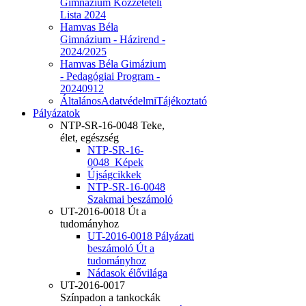
Gimnázium Közzétételi
Lista 2024
Hamvas Béla
Gimnázium - Házirend -
2024/2025
Hamvas Béla Gimázium
- Pedagógiai Program -
20240912
ÁltalánosAdatvédelmiTájékoztató
Pályázatok
NTP-SR-16-0048 Teke,
élet, egészség
NTP-SR-16-
0048_Képek
Újságcikkek
NTP-SR-16-0048
Szakmai beszámoló
UT-2016-0018 Út a
tudományhoz
UT-2016-0018 Pályázati
beszámoló Út a
tudományhoz
Nádasok élővilága
UT-2016-0017
Színpadon a tankockák