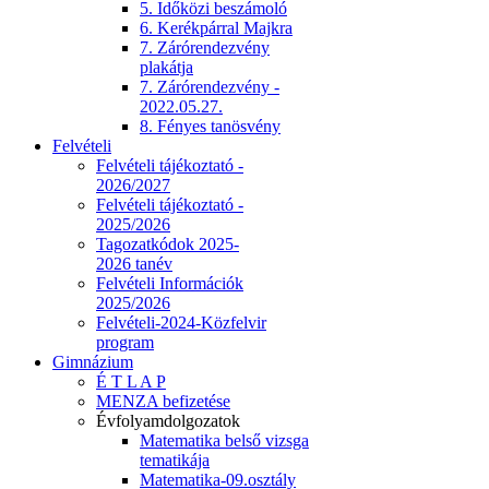
5. Időközi beszámoló
6. Kerékpárral Majkra
7. Zárórendezvény
plakátja
7. Zárórendezvény -
2022.05.27.
8. Fényes tanösvény
Felvételi
Felvételi tájékoztató -
2026/2027
Felvételi tájékoztató -
2025/2026
Tagozatkódok 2025-
2026 tanév
Felvételi Információk
2025/2026
Felvételi-2024-Közfelvir
program
Gimnázium
É T L A P
MENZA befizetése
Évfolyamdolgozatok
Matematika belső vizsga
tematikája
Matematika-09.osztály