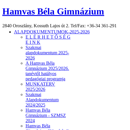
Hamvas Béla Gimnázium
2840 Oroszlány, Kossuth Lajos út 2. Tel/Fax: +36-34 361-291
ALAPDOKUMENTUMOK-2025-2026
E L É R H E T Ő S É G
E I N K
Szakmai
alapdokumentum 2025-
2026
A Hamvas Béla
Gimnázium 2025/2026.
tanévtől hatályos
pedagógiai programja
MUNKATERV
2025/2026
Szakmai
Alapdokumentum
2024/2025
Hamvas Béla
Gimnázium - SZMSZ
2024
Hamvas Béla