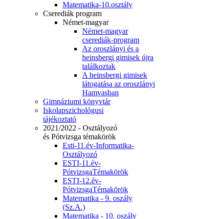
Matematika-10.osztály
Cserediák program
Német-magyar
Német-magyar
cserediák-program
Az oroszlányi és a
heinsbergi gimisek újra
találkoztak
A heinsbergi gimisek
látogatása az oroszlányi
Hamvasban
Gimnáziumi könyvtár
Iskolapszichológusi
tájékoztató
2021/2022 - Osztályozó
és Pótvizsga témakörök
Esti-11.év-Informatika-
Osztályozó
ESTI-11.év-
PótvizsgaTémakörök
ESTI-12.év-
PótvizsgaTémakörök
Matematika - 9. oszály
(Sz.A.)
Matematika - 10. oszály