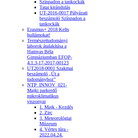
Színpadon a tankockák
Tatai kirándulás
UT-2016-0017 Pályázati
beszámoló Színpadon a
tankockák
Erasmus+ 2018 Kelts
hullámokat!
Természettudományi
laborok átalakítása a
Hamvas Béla
Gimnáziumban EFOP-
4.1.3-17-2017-00123
UT2018-0001 Szakmai
beszámoló „Út a
tudományhoz”
NTP_INNOV_021-
Majki parkerdő
mikroklimatikus
viszonyai
1. Majk - Kezdés
2. Zirc
3. Meteorológiai
Múzeum
4. Vértes túra -
2022.04.24.