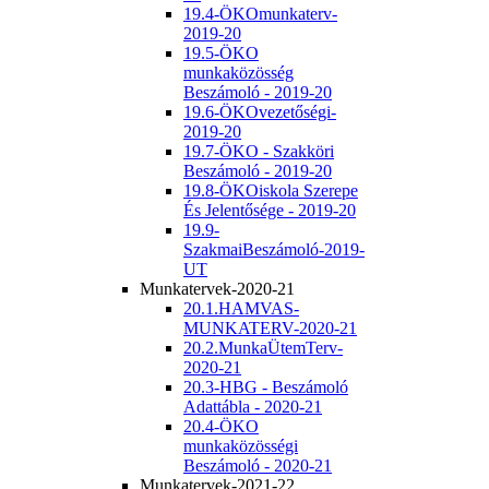
19.4-ÖKOmunkaterv-
2019-20
19.5-ÖKO
munkaközösség
Beszámoló - 2019-20
19.6-ÖKOvezetőségi-
2019-20
19.7-ÖKO - Szakköri
Beszámoló - 2019-20
19.8-ÖKOiskola Szerepe
És Jelentősége - 2019-20
19.9-
SzakmaiBeszámoló-2019-
UT
Munkatervek-2020-21
20.1.HAMVAS-
MUNKATERV-2020-21
20.2.MunkaÜtemTerv-
2020-21
20.3-HBG - Beszámoló
Adattábla - 2020-21
20.4-ÖKO
munkaközösségi
Beszámoló - 2020-21
Munkatervek-2021-22