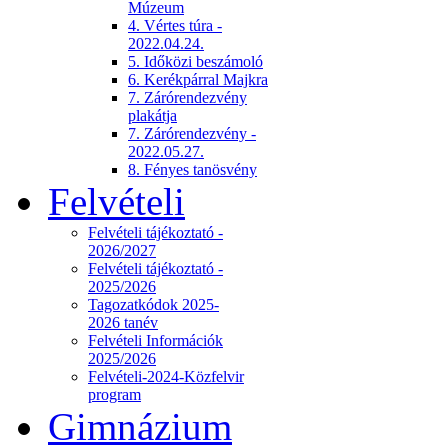
Múzeum
4. Vértes túra -
2022.04.24.
5. Időközi beszámoló
6. Kerékpárral Majkra
7. Zárórendezvény
plakátja
7. Zárórendezvény -
2022.05.27.
8. Fényes tanösvény
Felvételi
Felvételi tájékoztató -
2026/2027
Felvételi tájékoztató -
2025/2026
Tagozatkódok 2025-
2026 tanév
Felvételi Információk
2025/2026
Felvételi-2024-Közfelvir
program
Gimnázium