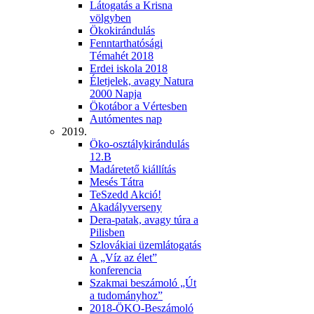
Látogatás a Krisna
völgyben
Ökokirándulás
Fenntarthatósági
Témahét 2018
Erdei iskola 2018
Életjelek, avagy Natura
2000 Napja
Ökotábor a Vértesben
Autómentes nap
2019.
Öko-osztálykirándulás
12.B
Madáretető kiállítás
Mesés Tátra
TeSzedd Akció!
Akadályverseny
Dera-patak, avagy túra a
Pilisben
Szlovákiai üzemlátogatás
A „Víz az élet”
konferencia
Szakmai beszámoló „Út
a tudományhoz”
2018-ÖKO-Beszámoló