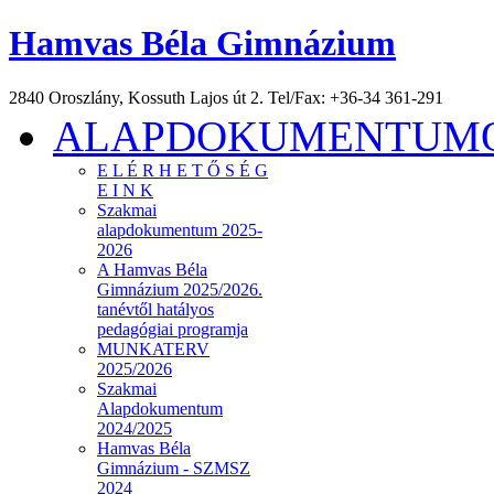
Hamvas Béla Gimnázium
2840 Oroszlány, Kossuth Lajos út 2. Tel/Fax: +36-34 361-291
ALAPDOKUMENTUMOK
E L É R H E T Ő S É G
E I N K
Szakmai
alapdokumentum 2025-
2026
A Hamvas Béla
Gimnázium 2025/2026.
tanévtől hatályos
pedagógiai programja
MUNKATERV
2025/2026
Szakmai
Alapdokumentum
2024/2025
Hamvas Béla
Gimnázium - SZMSZ
2024