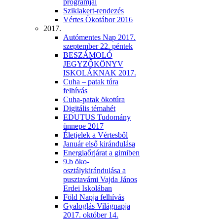
programjai
Sziklakert-rendezés
Vértes Ökotábor 2016
2017.
Autómentes Nap 2017.
szeptember 22. péntek
BESZÁMOLÓ
JEGYZŐKÖNYV
ISKOLÁKNAK 2017.
Cuha – patak túra
felhívás
Cuha-patak ökotúra
Digitális témahét
EDUTUS Tudomány
ünnepe 2017
Életjelek a Vértesből
Január első kirándulása
Energiaőrjárat a gimiben
9.b öko-
osztálykirándulása a
pusztavámi Vajda János
Erdei Iskolában
Föld Napja felhívás
Gyaloglás Világnapja
2017. október 14.