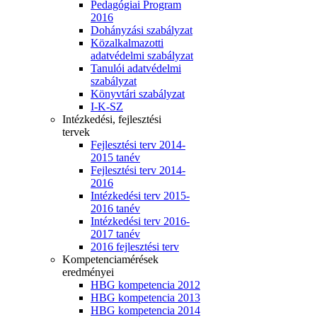
Pedagógiai Program
2016
Dohányzási szabályzat
Közalkalmazotti
adatvédelmi szabályzat
Tanulói adatvédelmi
szabályzat
Könyvtári szabályzat
I-K-SZ
Intézkedési, fejlesztési
tervek
Fejlesztési terv 2014-
2015 tanév
Fejlesztési terv 2014-
2016
Intézkedési terv 2015-
2016 tanév
Intézkedési terv 2016-
2017 tanév
2016 fejlesztési terv
Kompetenciamérések
eredményei
HBG kompetencia 2012
HBG kompetencia 2013
HBG kompetencia 2014