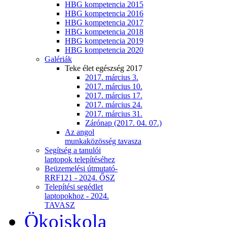
HBG kompetencia 2015
HBG kompetencia 2016
HBG kompetencia 2017
HBG kompetencia 2018
HBG kompetencia 2019
HBG kompetencia 2020
Galériák
Teke élet egészség 2017
2017. március 3.
2017. március 10.
2017. március 17.
2017. március 24.
2017. március 31.
Zárónap (2017. 04. 07.)
Az angol
munkaközösség tavasza
Segítség a tanulói
laptopok telepítéséhez
Beüzemelési útmutató-
RRF121 - 2024. ŐSZ
Telepítési segédlet
laptopokhoz - 2024.
TAVASZ
Ökoiskola