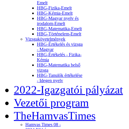
Emelt
HBG-Fizika-Emelt
HBG-Kémia-Emelt
HBG-Magyar nyelv és
irodalom-Emelt
HBG-Matematika-Emelt
HBG-Történelem-Emelt
Vizsgakövetelmények
HBG-Értékelés és vizsga
- Magyar
HBG-Értékelés - Fizika-
Kémia
HBG-Matematika belső
vizsga
HBG-Tanulók értékelése
- Idegen nyelv
2022-Igazgatói pályázat
Vezetői program
TheHamvasTimes
Hamvas Times 08 -