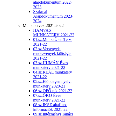
alapdokumentum 2022-
2023
Szakmai
Alapdokumentum 2023-
2024
Munkatervek-2021-2022
HAMVAS
MUNKATERV 2021-22
01.sz.MunkaÜtemTerv-
2021-22
02.sz.Versenyek,
rendezvények költségei
2021-22
03.sz.HUMÁN Éves
munkaterv 2021-22
04.sz.REÁL munkaterv
2021-22
05.sz.Élő idegen nyelvi
munkaterv 2020-21
06.sz.OFŐ mk.2021-22
07.sz.ÖKO Éves
munkaterv 2021-22
08.sz.IKSZ általános
információk 2021-22
09.sz.Intézményi Tanács