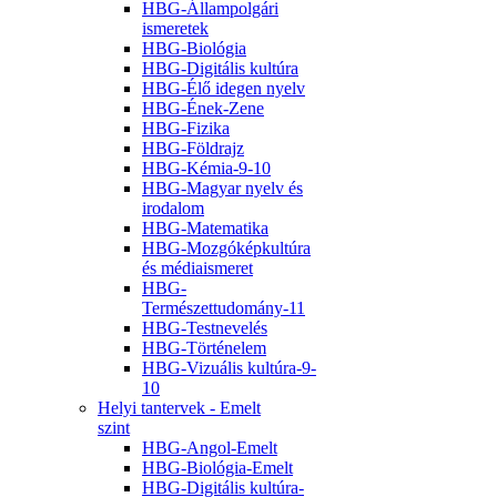
HBG-Állampolgári
ismeretek
HBG-Biológia
HBG-Digitális kultúra
HBG-Élő idegen nyelv
HBG-Ének-Zene
HBG-Fizika
HBG-Földrajz
HBG-Kémia-9-10
HBG-Magyar nyelv és
irodalom
HBG-Matematika
HBG-Mozgóképkultúra
és médiaismeret
HBG-
Természettudomány-11
HBG-Testnevelés
HBG-Történelem
HBG-Vizuális kultúra-9-
10
Helyi tantervek - Emelt
szint
HBG-Angol-Emelt
HBG-Biológia-Emelt
HBG-Digitális kultúra-