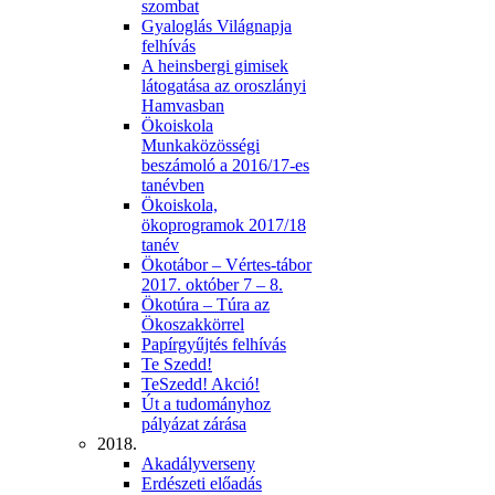
szombat
Gyaloglás Világnapja
felhívás
A heinsbergi gimisek
látogatása az oroszlányi
Hamvasban
Ökoiskola
Munkaközösségi
beszámoló a 2016/17-es
tanévben
Ökoiskola,
ökoprogramok 2017/18
tanév
Ökotábor – Vértes-tábor
2017. október 7 – 8.
Ökotúra – Túra az
Ökoszakkörrel
Papírgyűjtés felhívás
Te Szedd!
TeSzedd! Akció!
Út a tudományhoz
pályázat zárása
2018.
Akadályverseny
Erdészeti előadás