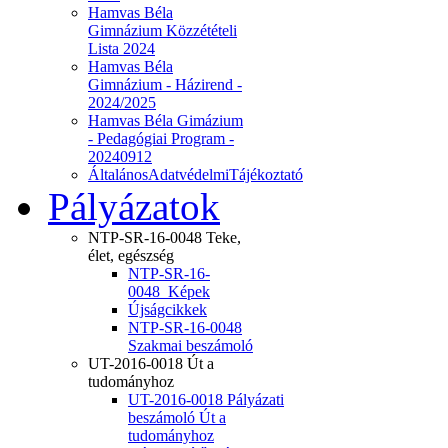
Hamvas Béla
Gimnázium Közzétételi
Lista 2024
Hamvas Béla
Gimnázium - Házirend -
2024/2025
Hamvas Béla Gimázium
- Pedagógiai Program -
20240912
ÁltalánosAdatvédelmiTájékoztató
Pályázatok
NTP-SR-16-0048 Teke,
élet, egészség
NTP-SR-16-
0048_Képek
Újságcikkek
NTP-SR-16-0048
Szakmai beszámoló
UT-2016-0018 Út a
tudományhoz
UT-2016-0018 Pályázati
beszámoló Út a
tudományhoz