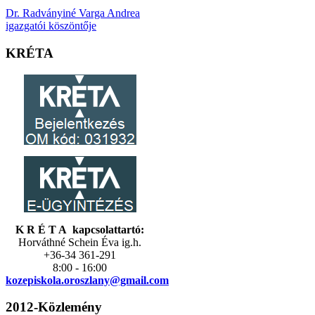
Dr. Radványiné Varga Andrea
igazgatói köszöntője
KRÉTA
K R É T A kapcsolattartó:
Horváthné Schein Éva ig.h.
+36-34 361-291
8:00 - 16:00
kozepiskola.
oroszlany@gmail.com
2012-Közlemény