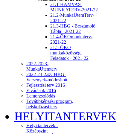
21.1-HAMVAS-
MUNKATERV-2021-22
21.2-MunkaÜtemTerv-
2021-22
21.3-HBG - Beszámoló
Tábla - 2021-22
21.4-ÖKOmunkaterv-
2021-22
21.5-ÖKO
munkaközösségi
Feladatok - 2021-22
2022-2023-
MunkaÜtemterv
2022-23-2.sz.-HBG-
Versenyek-módosított
Fejlesztési terv 2016
Elvárások 2016
Lemorzsolódás
Továbbképzési program,
beiskolázási terv
HELYITANTERVEK
Helyi tantervek -
Középszint