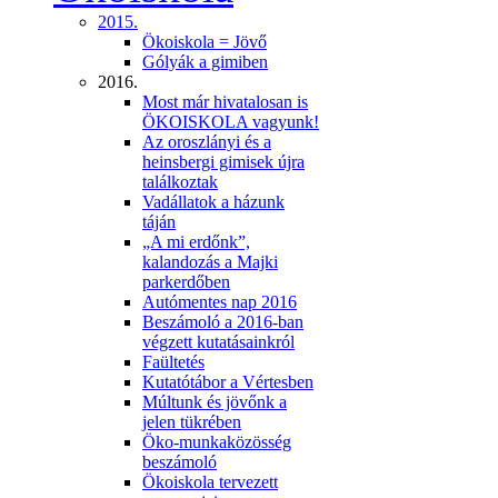
2015.
Ökoiskola = Jövő
Gólyák a gimiben
2016.
Most már hivatalosan is
ÖKOISKOLA vagyunk!
Az oroszlányi és a
heinsbergi gimisek újra
találkoztak
Vadállatok a házunk
táján
„A mi erdőnk”,
kalandozás a Majki
parkerdőben
Autómentes nap 2016
Beszámoló a 2016-ban
végzett kutatásainkról
Faültetés
Kutatótábor a Vértesben
Múltunk és jövőnk a
jelen tükrében
Öko-munkaközösség
beszámoló
Ökoiskola tervezett