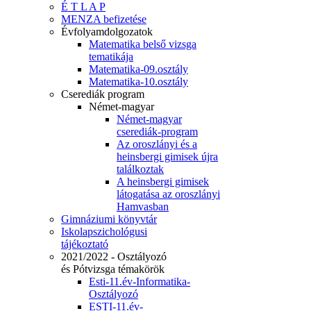
É T L A P
MENZA befizetése
Évfolyamdolgozatok
Matematika belső vizsga
tematikája
Matematika-09.osztály
Matematika-10.osztály
Cserediák program
Német-magyar
Német-magyar
cserediák-program
Az oroszlányi és a
heinsbergi gimisek újra
találkoztak
A heinsbergi gimisek
látogatása az oroszlányi
Hamvasban
Gimnáziumi könyvtár
Iskolapszichológusi
tájékoztató
2021/2022 - Osztályozó
és Pótvizsga témakörök
Esti-11.év-Informatika-
Osztályozó
ESTI-11.év-