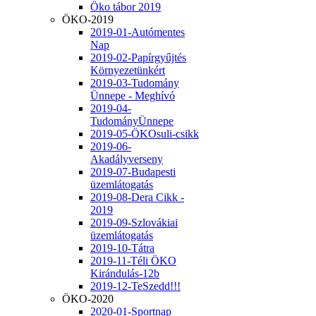
Öko tábor 2019
ÖKO-2019
2019-01-Autómentes
Nap
2019-02-Papírgyűjtés
Környezetünkért
2019-03-Tudomány
Ünnepe - Meghívó
2019-04-
TudományÜnnepe
2019-05-ÖKOsuli-csikk
2019-06-
Akadályverseny
2019-07-Budapesti
üzemlátogatás
2019-08-Dera Cikk -
2019
2019-09-Szlovákiai
üzemlátogatás
2019-10-Tátra
2019-11-Téli ÖKO
Kirándulás-12b
2019-12-TeSzedd!!!
ÖKO-2020
2020-01-Sportnap