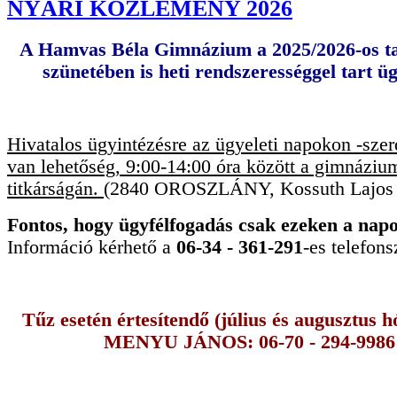
NYÁRI KÖZLEMÉNY 2026
A Hamvas Béla Gimnázium a 2025/2026-os ta
szünetében is heti rendszerességgel tart üg
Hivatalos ügyintézésre az ügyeleti napokon -sze
van lehetőség, 9:00-14:00 óra között a gimnáziu
titkárságán.
(2840 OROSZLÁNY, Kossuth Lajos ú
Fontos, hogy ügyfélfogadás csak ezeken a nap
Információ kérhető a
06-34 - 361-291
-es telefon
Tűz esetén értesítendő (július és augusztus 
MENYU JÁNOS: 06-70 - 294-9986