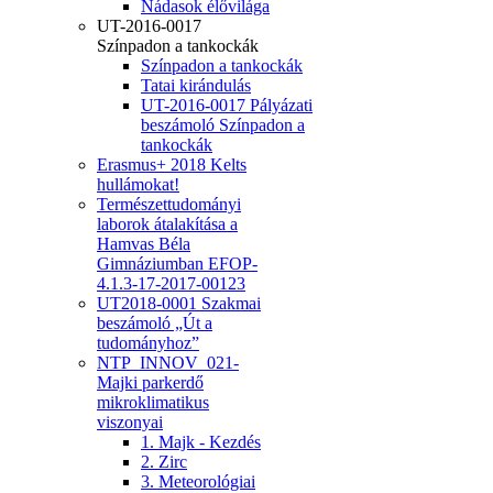
Nádasok élővilága
UT-2016-0017
Színpadon a tankockák
Színpadon a tankockák
Tatai kirándulás
UT-2016-0017 Pályázati
beszámoló Színpadon a
tankockák
Erasmus+ 2018 Kelts
hullámokat!
Természettudományi
laborok átalakítása a
Hamvas Béla
Gimnáziumban EFOP-
4.1.3-17-2017-00123
UT2018-0001 Szakmai
beszámoló „Út a
tudományhoz”
NTP_INNOV_021-
Majki parkerdő
mikroklimatikus
viszonyai
1. Majk - Kezdés
2. Zirc
3. Meteorológiai