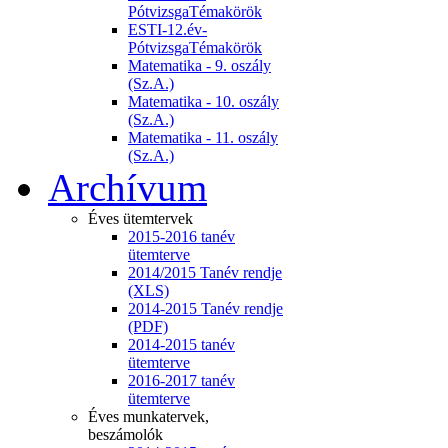
PótvizsgaTémakörök
ESTI-12.év-
PótvizsgaTémakörök
Matematika - 9. oszály
(Sz.A.)
Matematika - 10. oszály
(Sz.A.)
Matematika - 11. oszály
(Sz.A.)
Archívum
Éves ütemtervek
2015-2016 tanév
ütemterve
2014/2015 Tanév rendje
(XLS)
2014-2015 Tanév rendje
(PDF)
2014-2015 tanév
ütemterve
2016-2017 tanév
ütemterve
Éves munkatervek,
beszámolók