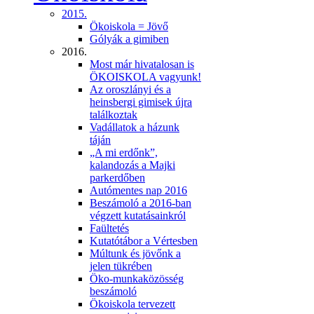
2015.
Ökoiskola = Jövő
Gólyák a gimiben
2016.
Most már hivatalosan is
ÖKOISKOLA vagyunk!
Az oroszlányi és a
heinsbergi gimisek újra
találkoztak
Vadállatok a házunk
táján
„A mi erdőnk”,
kalandozás a Majki
parkerdőben
Autómentes nap 2016
Beszámoló a 2016-ban
végzett kutatásainkról
Faültetés
Kutatótábor a Vértesben
Múltunk és jövőnk a
jelen tükrében
Öko-munkaközösség
beszámoló
Ökoiskola tervezett