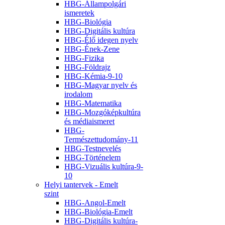
HBG-Állampolgári
ismeretek
HBG-Biológia
HBG-Digitális kultúra
HBG-Élő idegen nyelv
HBG-Ének-Zene
HBG-Fizika
HBG-Földrajz
HBG-Kémia-9-10
HBG-Magyar nyelv és
irodalom
HBG-Matematika
HBG-Mozgóképkultúra
és médiaismeret
HBG-
Természettudomány-11
HBG-Testnevelés
HBG-Történelem
HBG-Vizuális kultúra-9-
10
Helyi tantervek - Emelt
szint
HBG-Angol-Emelt
HBG-Biológia-Emelt
HBG-Digitális kultúra-