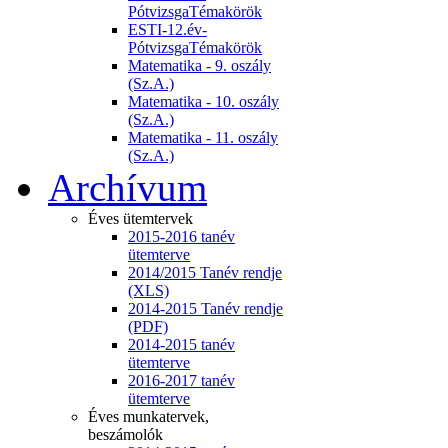
PótvizsgaTémakörök
ESTI-12.év-
PótvizsgaTémakörök
Matematika - 9. oszály
(Sz.A.)
Matematika - 10. oszály
(Sz.A.)
Matematika - 11. oszály
(Sz.A.)
Archívum
Éves ütemtervek
2015-2016 tanév
ütemterve
2014/2015 Tanév rendje
(XLS)
2014-2015 Tanév rendje
(PDF)
2014-2015 tanév
ütemterve
2016-2017 tanév
ütemterve
Éves munkatervek,
beszámolók