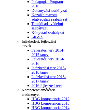
Pedagógiai Program
2016
Dohányzási szabályzat
Közalkalmazotti
adatvédelmi szabályzat
Tanulói adatvédelmi
szabályzat
Könyvtári szabályzat
I-K-SZ
Intézkedési, fejlesztési
tervek
Fejlesztési terv 2014-
2015 tanév
Fejlesztési terv 2014-
2016
Intézkedési terv 2015-
2016 tanév
Intézkedési terv 2016-
2017 tanév
2016 fejlesztési terv
Kompetenciamérések
eredményei
HBG kompetencia 2012
HBG kompetencia 2013
HBG kompetencia 2014