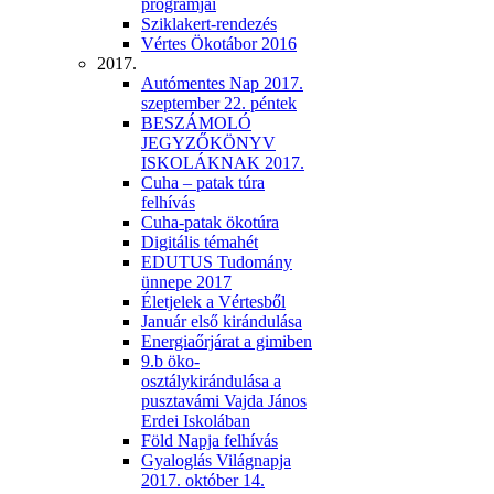
programjai
Sziklakert-rendezés
Vértes Ökotábor 2016
2017.
Autómentes Nap 2017.
szeptember 22. péntek
BESZÁMOLÓ
JEGYZŐKÖNYV
ISKOLÁKNAK 2017.
Cuha – patak túra
felhívás
Cuha-patak ökotúra
Digitális témahét
EDUTUS Tudomány
ünnepe 2017
Életjelek a Vértesből
Január első kirándulása
Energiaőrjárat a gimiben
9.b öko-
osztálykirándulása a
pusztavámi Vajda János
Erdei Iskolában
Föld Napja felhívás
Gyaloglás Világnapja
2017. október 14.