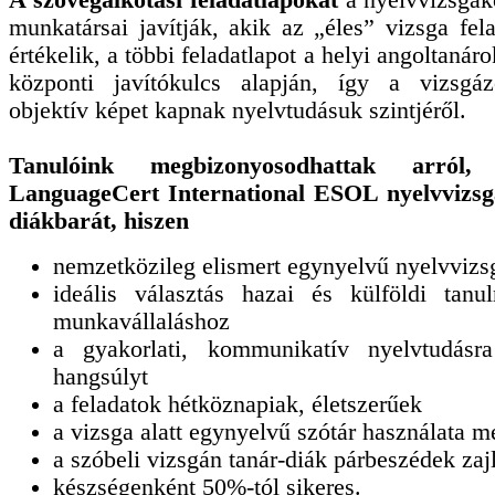
A szövegalkotási feladatlapokat
a nyelvvizsgak
munkatársai javítják, akik az „éles” vizsga felad
értékelik, a többi feladatlapot a helyi angoltanáro
központi javítókulcs alapján, így a vizsgáz
objektív képet kapnak nyelvtudásuk szintjéről.
Tanulóink megbizonyosodhattak arró
LanguageCert International ESOL nyelvvizs
diákbarát, hiszen
nemzetközileg elismert egynyelvű nyelvvizs
ideális választás hazai és külföldi tanu
munkavállaláshoz
a gyakorlati, kommunikatív nyelvtudásr
hangsúlyt
a feladatok hétköznapiak, életszerűek
a vizsga alatt egynyelvű szótár használata 
a szóbeli vizsgán tanár-diák párbeszédek zaj
készségenként 50%-tól sikeres.