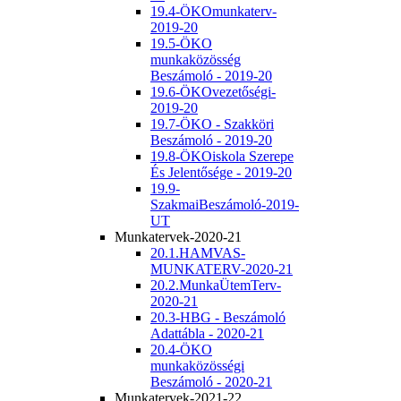
19.4-ÖKOmunkaterv-
2019-20
19.5-ÖKO
munkaközösség
Beszámoló - 2019-20
19.6-ÖKOvezetőségi-
2019-20
19.7-ÖKO - Szakköri
Beszámoló - 2019-20
19.8-ÖKOiskola Szerepe
És Jelentősége - 2019-20
19.9-
SzakmaiBeszámoló-2019-
UT
Munkatervek-2020-21
20.1.HAMVAS-
MUNKATERV-2020-21
20.2.MunkaÜtemTerv-
2020-21
20.3-HBG - Beszámoló
Adattábla - 2020-21
20.4-ÖKO
munkaközösségi
Beszámoló - 2020-21
Munkatervek-2021-22