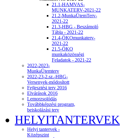
21.1-HAMVAS-
MUNKATERV-2021-22
21.2-MunkaÜtemTerv-
2021-22
21.3-HBG - Beszámoló
Tábla - 2021-22
21.4-ÖKOmunkaterv-
2021-22
21.5-ÖKO
munkaközösségi
Feladatok - 2021-22
2022-2023-
MunkaÜtemterv
2022-23-2.sz.-HBG-
Versenyek-módosított
Fejlesztési terv 2016
Elvárások 2016
Lemorzsolódás
Továbbképzési program,
beiskolázási terv
HELYITANTERVEK
Helyi tantervek -
Középszint