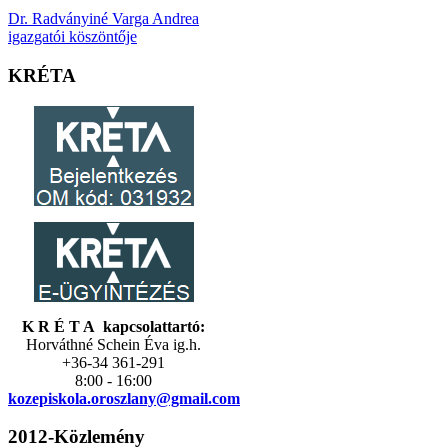
Dr. Radványiné Varga Andrea
igazgatói köszöntője
KRÉTA
K R É T A kapcsolattartó:
Horváthné Schein Éva ig.h.
+36-34 361-291
8:00 - 16:00
kozepiskola.
oroszlany@gmail.com
2012-Közlemény