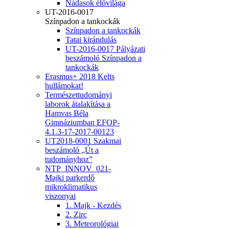
Nádasok élővilága
UT-2016-0017
Színpadon a tankockák
Színpadon a tankockák
Tatai kirándulás
UT-2016-0017 Pályázati
beszámoló Színpadon a
tankockák
Erasmus+ 2018 Kelts
hullámokat!
Természettudományi
laborok átalakítása a
Hamvas Béla
Gimnáziumban EFOP-
4.1.3-17-2017-00123
UT2018-0001 Szakmai
beszámoló „Út a
tudományhoz”
NTP_INNOV_021-
Majki parkerdő
mikroklimatikus
viszonyai
1. Majk - Kezdés
2. Zirc
3. Meteorológiai