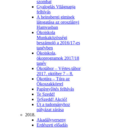
szombat
Gyaloglás Világnapja
felhívás
A heinsbergi gimisek
látogatása az oroszlányi
Hamvasban
Ökoiskola
Munkaközösségi
beszámoló a 2016/17-es
tanévben
Ökoiskola,
ökoprogramok 2017/18
tanév
Ökotábor – Vértes-tábor
2017. október 7 – 8.
Ökotúra – Túra az
Ökoszakkörrel
Papírgyűjtés felhívás
Te Szedd!
TeSzedd! Akció!
Út a tudományhoz
pályázat zárása
2018.
Akadályverseny
Erdészeti előadás