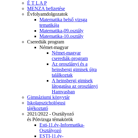
É T L A P
MENZA befizetése
Évfolyamdolgozatok
Matematika belső vizsga
tematikája
Matematika-09.osztály
Matematika-10.osztály
Cserediák program
Német-magyar
Német-magyar
cserediák-program
Az oroszlányi és a
heinsbergi gimisek újra
találkoztak
A heinsbergi gimisek
látogatása az oroszlányi
Hamvasban
Gimnáziumi könyvtár
Iskolapszichológusi
tájékoztató
2021/2022 - Osztályozó
és Pótvizsga témakörök
Esti-11.év-Informatika-
Osztályozó
ESTI-11.év-