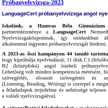
Próbanyelvvizsga-2023
LanguageCert próbanyelvvizsga angol nye
Iskolánk, a Hamvas Béla Gimnázium
partnerintézménye a
LanguageCert
Nemzetk
Nyelvvizsgaközpontnak, így módunkban á
alkalommal ingyenes próbanyelvvizsgát hirdetni.
A 2023-as őszi kampányon 44 tanuló tartotta
hogy kipróbálja nyelvtudását, 11 diák C1 (felsőfo
B2 (középfokú) angol írásbeli próbanyelvvi
Lehetőség volt minden kompetencia mérésére, hi
szövegértés, olvasott szövegértés és szö
(Listening, Reading, Writing) is szerepel a megm
a feladatlapok terjedelme és nehézsége teljese
a valódi nyelvvizsgáéval.