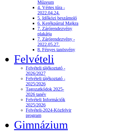
Múzeum
4. Vértes túra -
2022.04.24.
5. Időközi beszámoló
6. Kerékpárral Majkra
7. Zárórendezvény
plakátja
7. Zárórendezvény -
2022.05.27.
8. Fényes tanösvény
Felvételi
Felvételi tájékoztató -
2026/2027
Felvételi tájékoztató -
2025/2026
Tagozatkódok 2025-
2026 tanév
Felvételi Információk
2025/2026
Felvételi-2024-Közfelvir
program
Gimnázium