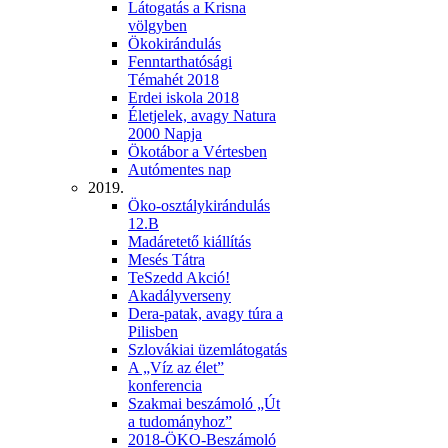
Látogatás a Krisna
völgyben
Ökokirándulás
Fenntarthatósági
Témahét 2018
Erdei iskola 2018
Életjelek, avagy Natura
2000 Napja
Ökotábor a Vértesben
Autómentes nap
2019.
Öko-osztálykirándulás
12.B
Madáretető kiállítás
Mesés Tátra
TeSzedd Akció!
Akadályverseny
Dera-patak, avagy túra a
Pilisben
Szlovákiai üzemlátogatás
A „Víz az élet”
konferencia
Szakmai beszámoló „Út
a tudományhoz”
2018-ÖKO-Beszámoló