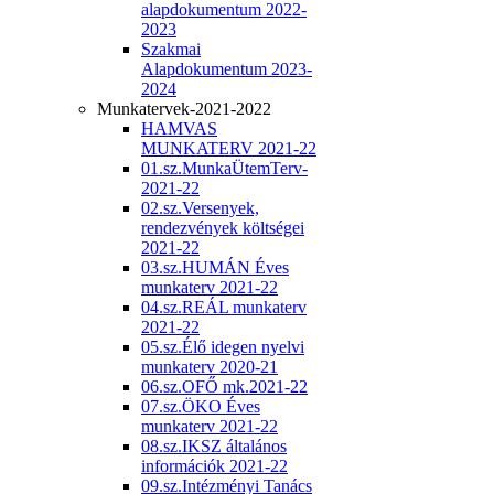
alapdokumentum 2022-
2023
Szakmai
Alapdokumentum 2023-
2024
Munkatervek-2021-2022
HAMVAS
MUNKATERV 2021-22
01.sz.MunkaÜtemTerv-
2021-22
02.sz.Versenyek,
rendezvények költségei
2021-22
03.sz.HUMÁN Éves
munkaterv 2021-22
04.sz.REÁL munkaterv
2021-22
05.sz.Élő idegen nyelvi
munkaterv 2020-21
06.sz.OFŐ mk.2021-22
07.sz.ÖKO Éves
munkaterv 2021-22
08.sz.IKSZ általános
információk 2021-22
09.sz.Intézményi Tanács