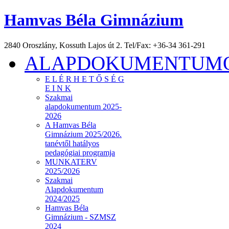
Hamvas Béla Gimnázium
2840 Oroszlány, Kossuth Lajos út 2. Tel/Fax: +36-34 361-291
ALAPDOKUMENTUMOK
E L É R H E T Ő S É G
E I N K
Szakmai
alapdokumentum 2025-
2026
A Hamvas Béla
Gimnázium 2025/2026.
tanévtől hatályos
pedagógiai programja
MUNKATERV
2025/2026
Szakmai
Alapdokumentum
2024/2025
Hamvas Béla
Gimnázium - SZMSZ
2024