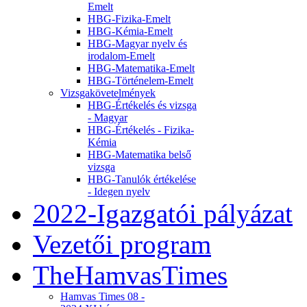
Emelt
HBG-Fizika-Emelt
HBG-Kémia-Emelt
HBG-Magyar nyelv és
irodalom-Emelt
HBG-Matematika-Emelt
HBG-Történelem-Emelt
Vizsgakövetelmények
HBG-Értékelés és vizsga
- Magyar
HBG-Értékelés - Fizika-
Kémia
HBG-Matematika belső
vizsga
HBG-Tanulók értékelése
- Idegen nyelv
2022-Igazgatói pályázat
Vezetői program
TheHamvasTimes
Hamvas Times 08 -