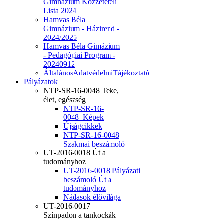
Gimnázium Közzétételi
Lista 2024
Hamvas Béla
Gimnázium - Házirend -
2024/2025
Hamvas Béla Gimázium
- Pedagógiai Program -
20240912
ÁltalánosAdatvédelmiTájékoztató
Pályázatok
NTP-SR-16-0048 Teke,
élet, egészség
NTP-SR-16-
0048_Képek
Újságcikkek
NTP-SR-16-0048
Szakmai beszámoló
UT-2016-0018 Út a
tudományhoz
UT-2016-0018 Pályázati
beszámoló Út a
tudományhoz
Nádasok élővilága
UT-2016-0017
Színpadon a tankockák