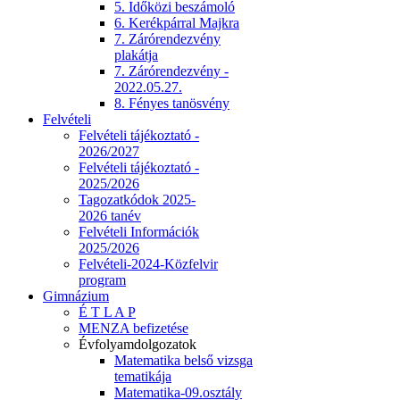
5. Időközi beszámoló
6. Kerékpárral Majkra
7. Zárórendezvény
plakátja
7. Zárórendezvény -
2022.05.27.
8. Fényes tanösvény
Felvételi
Felvételi tájékoztató -
2026/2027
Felvételi tájékoztató -
2025/2026
Tagozatkódok 2025-
2026 tanév
Felvételi Információk
2025/2026
Felvételi-2024-Közfelvir
program
Gimnázium
É T L A P
MENZA befizetése
Évfolyamdolgozatok
Matematika belső vizsga
tematikája
Matematika-09.osztály