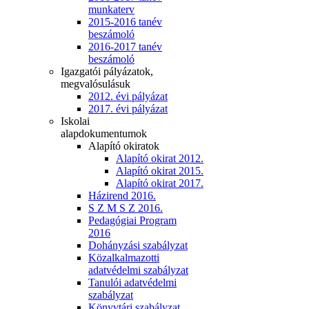
munkaterv
2015-2016 tanév
beszámoló
2016-2017 tanév
beszámoló
Igazgatói pályázatok,
megvalósulásuk
2012. évi pályázat
2017. évi pályázat
Iskolai
alapdokumentumok
Alapító okiratok
Alapító okirat 2012.
Alapító okirat 2015.
Alapító okirat 2017.
Házirend 2016.
S Z M S Z 2016.
Pedagógiai Program
2016
Dohányzási szabályzat
Közalkalmazotti
adatvédelmi szabályzat
Tanulói adatvédelmi
szabályzat
Könyvtári szabályzat