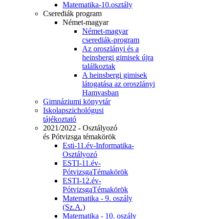
Matematika-10.osztály
Cserediák program
Német-magyar
Német-magyar
cserediák-program
Az oroszlányi és a
heinsbergi gimisek újra
találkoztak
A heinsbergi gimisek
látogatása az oroszlányi
Hamvasban
Gimnáziumi könyvtár
Iskolapszichológusi
tájékoztató
2021/2022 - Osztályozó
és Pótvizsga témakörök
Esti-11.év-Informatika-
Osztályozó
ESTI-11.év-
PótvizsgaTémakörök
ESTI-12.év-
PótvizsgaTémakörök
Matematika - 9. oszály
(Sz.A.)
Matematika - 10. oszály