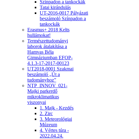
Színpadon a tankockák
Tatai kirándulás
UT-2016-0017 Pályázati
beszámoló Színpadon a
tankockák
Erasmus+ 2018 Kelts
hullámokat!
Természettudományi
laborok átalakítása a
Hamvas Béla
Gimnáziumban EFOP-
4.1.3-17-2017-00123
UT2018-0001 Szakmai
beszámoló „Út a
tudományhoz”
NTP_INNOV_021-
Majki parkerdő
mikroklimatikus
viszonyai
1. Majk - Kezdés
2. Zirc
3. Meteorológiai
Múzeum
4. Vértes túra -
2022.04.24.