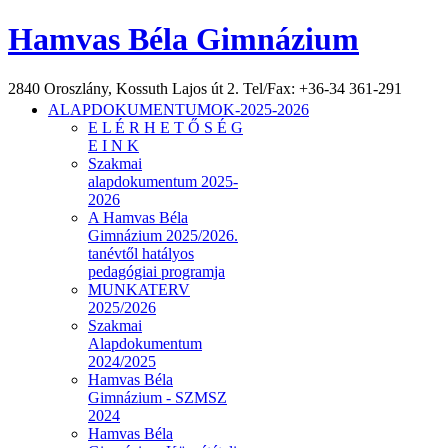
Hamvas Béla Gimnázium
2840 Oroszlány, Kossuth Lajos út 2. Tel/Fax: +36-34 361-291
ALAPDOKUMENTUMOK-2025-2026
E L É R H E T Ő S É G
E I N K
Szakmai
alapdokumentum 2025-
2026
A Hamvas Béla
Gimnázium 2025/2026.
tanévtől hatályos
pedagógiai programja
MUNKATERV
2025/2026
Szakmai
Alapdokumentum
2024/2025
Hamvas Béla
Gimnázium - SZMSZ
2024
Hamvas Béla