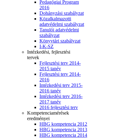
Pedagógiai Program
2016
Dohányzási szabályzat
Közalkalmazotti
adatvédelmi szabályzat
Tanulói adatvédelmi
szabályzat
Könyvtári szabályzat
I-K-SZ
Intézkedési, fejlesztési
tervek
Fejlesztési terv 2014-
2015 tanév
Fejlesztési terv 2014-
2016
Intézkedési terv 2015-
2016 tanév
Intézkedési terv 2016-
2017 tanév
2016 fejlesztési terv
Kompetenciamérések
eredményei
HBG kompetencia 2012
HBG kompetencia 2013
HBG kompetencia 2014