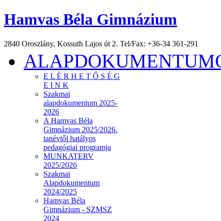
Hamvas Béla Gimnázium
2840 Oroszlány, Kossuth Lajos út 2. Tel/Fax: +36-34 361-291
ALAPDOKUMENTUMOK
E L É R H E T Ő S É G
E I N K
Szakmai
alapdokumentum 2025-
2026
A Hamvas Béla
Gimnázium 2025/2026.
tanévtől hatályos
pedagógiai programja
MUNKATERV
2025/2026
Szakmai
Alapdokumentum
2024/2025
Hamvas Béla
Gimnázium - SZMSZ
2024