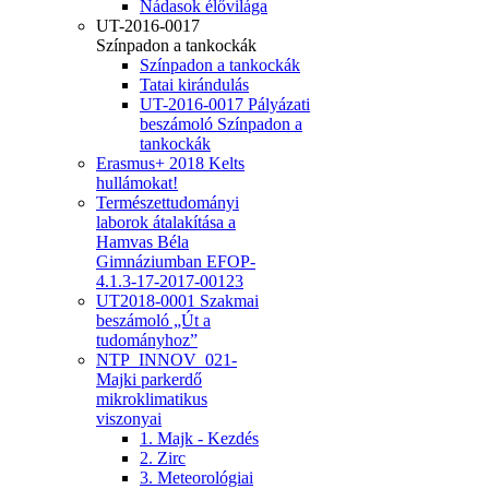
Nádasok élővilága
UT-2016-0017
Színpadon a tankockák
Színpadon a tankockák
Tatai kirándulás
UT-2016-0017 Pályázati
beszámoló Színpadon a
tankockák
Erasmus+ 2018 Kelts
hullámokat!
Természettudományi
laborok átalakítása a
Hamvas Béla
Gimnáziumban EFOP-
4.1.3-17-2017-00123
UT2018-0001 Szakmai
beszámoló „Út a
tudományhoz”
NTP_INNOV_021-
Majki parkerdő
mikroklimatikus
viszonyai
1. Majk - Kezdés
2. Zirc
3. Meteorológiai