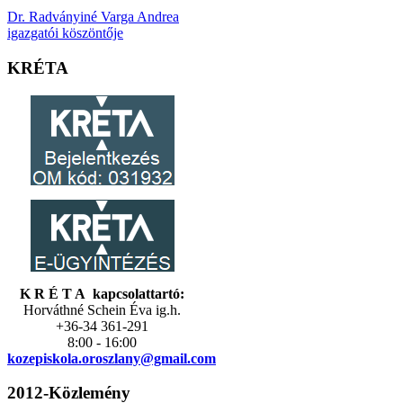
Dr. Radványiné Varga Andrea
igazgatói köszöntője
KRÉTA
K R É T A kapcsolattartó:
Horváthné Schein Éva ig.h.
+36-34 361-291
8:00 - 16:00
kozepiskola.
oroszlany@gmail.com
2012-Közlemény