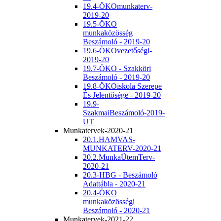
19.4-ÖKOmunkaterv-
2019-20
19.5-ÖKO
munkaközösség
Beszámoló - 2019-20
19.6-ÖKOvezetőségi-
2019-20
19.7-ÖKO - Szakköri
Beszámoló - 2019-20
19.8-ÖKOiskola Szerepe
És Jelentősége - 2019-20
19.9-
SzakmaiBeszámoló-2019-
UT
Munkatervek-2020-21
20.1.HAMVAS-
MUNKATERV-2020-21
20.2.MunkaÜtemTerv-
2020-21
20.3-HBG - Beszámoló
Adattábla - 2020-21
20.4-ÖKO
munkaközösségi
Beszámoló - 2020-21
Munkatervek-2021-22