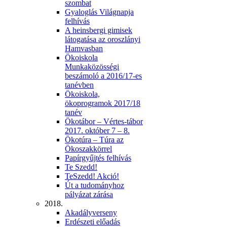
szombat
Gyaloglás Világnapja
felhívás
A heinsbergi gimisek
látogatása az oroszlányi
Hamvasban
Ökoiskola
Munkaközösségi
beszámoló a 2016/17-es
tanévben
Ökoiskola,
ökoprogramok 2017/18
tanév
Ökotábor – Vértes-tábor
2017. október 7 – 8.
Ökotúra – Túra az
Ökoszakkörrel
Papírgyűjtés felhívás
Te Szedd!
TeSzedd! Akció!
Út a tudományhoz
pályázat zárása
2018.
Akadályverseny
Erdészeti előadás