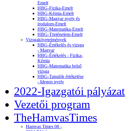
Emelt
HBG-Fizika-Emelt
HBG-Kémia-Emelt
HBG-Magyar nyelv és
irodalom-Emelt
HBG-Matematika-Emelt
HBG-Történelem-Emelt
Vizsgakövetelmények
HBG-Értékelés és vizsga
- Magyar
HBG-Értékelés - Fizika-
Kémia
HBG-Matematika belső
vizsga
HBG-Tanulók értékelése
- Idegen nyelv
2022-Igazgatói pályázat
Vezetői program
TheHamvasTimes
Hamvas Times 08 -