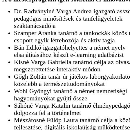
Dr. Radványiné Varga Andrea igazgató assz
pedagógus minősítések és tanfelügyeletek
szaktanácsadója
Szamper Aranka tanárnő a tankockák közös t
csoport egyik létrehozója és aktív tagja
Bán Ildikó igazgatóhelyettes a német nyelv
elsajátításához készít e-learning adatbázist
Kisné Varga Gabriella tanárnő célja az olvas
megszerettetése interaktív módon
Gőgh Zoltán tanár úr játékos laborgyakorlat
közelebb a természettudományokat
Wohl Gyöngyi tanárnő a német nemzetiségi
hagyományokat gyűjti össze
Sáhóné Varga Katalin tanárnő élménypedagó
dolgozza fel a történelmet
Mészárosné Fülöp Laura tanárnő célja a köz
fejlesztése, digitális iskolaújság működtetése