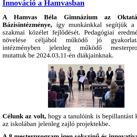
Innováció a Hamvasban
A Hamvas Béla Gimnázium az Oktatás
Bázisintézménye,
így munkánkkal segítjük a 
szakmai közélet fejlődését. Pedagógiai eredm
növelése céljából működő jó gyakorlat
intézményben jelenleg működő mesterprog
mutattuk be 2024.03.11-én diákjainknak.
Célunk az volt,
hogy a tanulóink is bepillantást
az iskolában jelenleg zajló projektekbe.
A 8 mesterprogram igen sokszínű és innovatív