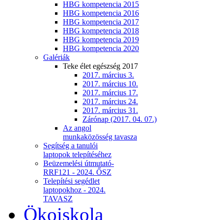
HBG kompetencia 2015
HBG kompetencia 2016
HBG kompetencia 2017
HBG kompetencia 2018
HBG kompetencia 2019
HBG kompetencia 2020
Galériák
Teke élet egészség 2017
2017. március 3.
2017. március 10.
2017. március 17.
2017. március 24.
2017. március 31.
Zárónap (2017. 04. 07.)
Az angol
munkaközösség tavasza
Segítség a tanulói
laptopok telepítéséhez
Beüzemelési útmutató-
RRF121 - 2024. ŐSZ
Telepítési segédlet
laptopokhoz - 2024.
TAVASZ
Ökoiskola