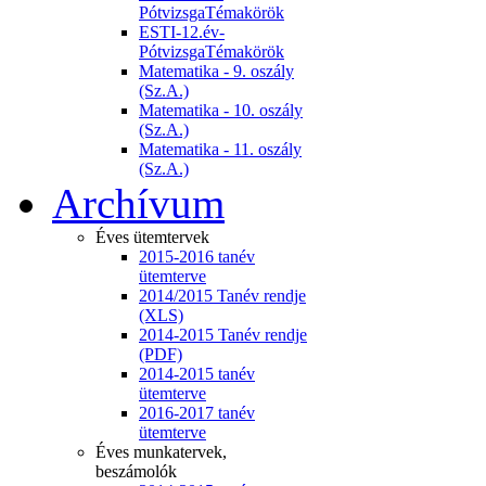
PótvizsgaTémakörök
ESTI-12.év-
PótvizsgaTémakörök
Matematika - 9. oszály
(Sz.A.)
Matematika - 10. oszály
(Sz.A.)
Matematika - 11. oszály
(Sz.A.)
Archívum
Éves ütemtervek
2015-2016 tanév
ütemterve
2014/2015 Tanév rendje
(XLS)
2014-2015 Tanév rendje
(PDF)
2014-2015 tanév
ütemterve
2016-2017 tanév
ütemterve
Éves munkatervek,
beszámolók