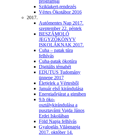
programjai
Sziklakert-rendezés
Vértes Ökotábor 2016
2017.
Autómentes Nap 2017.
szeptember 22. péntek
BESZÁMOLÓ
JEGYZŐKÖNYV
ISKOLÁKNAK 2017.
Cuha – patak túra
felhívás
Cuha-patak ökotúra
Digitális témahét
EDUTUS Tudomány
ünnepe 2017
Életjelek a Vértesből
Január első kirándulása
Energiaőrjárat a gimiben
9.b öko-
osztálykirándulása a
pusztavámi Vajda János
Erdei Iskolában
Föld Napja felhívás
Gyaloglás Világnapja
2017. október 14.