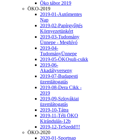
Öko tábor 2019
ÖKO-2019
2019-01-Autómentes
Nap
2019-02-Papírgyűjtés
Környezetünkért
2019-03-Tudomány
Ünnepe - Meghívó
2019-04-
TudományÜnnepe
2019-05-ÖKOsuli-csikk
2019-06-
Akadályverseny
2019-07-Budapesti
üzemlátogatás
2019-08-Dera Cikk -
2019
2019-09-Szlovákiai
üzemlátogatás
2019-10-Tátra
2019-11-Téli ÖKO
Kirándulás-12b
2019-12-TeSzedd!!!
ÖKO-2020
2020-01-Sportnap