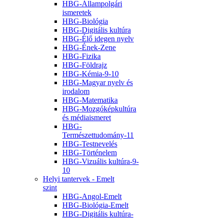
HBG-Állampolgári
ismeretek
HBG-Biológia
HBG-Digitális kultúra
HBG-Élő idegen nyelv
HBG-Ének-Zene
HBG-Fizika
HBG-Földrajz
HBG-Kémia-9-10
HBG-Magyar nyelv és
irodalom
HBG-Matematika
HBG-Mozgóképkultúra
és médiaismeret
HBG-
Természettudomány-11
HBG-Testnevelés
HBG-Történelem
HBG-Vizuális kultúra-9-
10
Helyi tantervek - Emelt
szint
HBG-Angol-Emelt
HBG-Biológia-Emelt
HBG-Digitális kultúra-