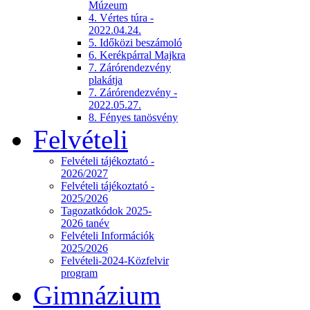
Múzeum
4. Vértes túra -
2022.04.24.
5. Időközi beszámoló
6. Kerékpárral Majkra
7. Zárórendezvény
plakátja
7. Zárórendezvény -
2022.05.27.
8. Fényes tanösvény
Felvételi
Felvételi tájékoztató -
2026/2027
Felvételi tájékoztató -
2025/2026
Tagozatkódok 2025-
2026 tanév
Felvételi Információk
2025/2026
Felvételi-2024-Közfelvir
program
Gimnázium