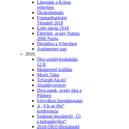
Látogatás a Krisna
völgyben
Ökokirándulás
Fenntarthatósági
Témahét 2018
Erdei iskola 2018
Életjelek, avagy Natura
2000 Napja
Ökotábor a Vértesben
Autómentes nap
2019.
Öko-osztálykirándulás
12.B
Madáretető kiállítás
Mesés Tátra
TeSzedd Akció!
Akadályverseny
Dera-patak, avagy túra a
Pilisben
Szlovákiai üzemlátogatás
A „Víz az élet”
konferencia
Szakmai beszámoló „Út
a tudományhoz”
2018-ÖKO-Beszámoló