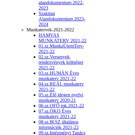
alapdokumentum 2022-
2023
Szakmai
Alapdokumentum 2023-
2024
Munkatervek-2021-2022
HAMVAS
MUNKATERV 2021-22
01.sz.MunkaÜtemTerv-
2021-22
02.sz.Versenyek,
rendezvények költségei
2021-22
03.sz.HUMÁN Éves
munkaterv 2021-22
04.sz.REÁL munkaterv
2021-22
05.sz.Élő idegen nyelvi
munkaterv 2020-21
06.sz.OFŐ mk.2021-22
07.sz.ÖKO Éves
munkaterv 2021-22
08.sz.IKSZ általános
információk 2021-22
09.sz.Intézményi Tanács