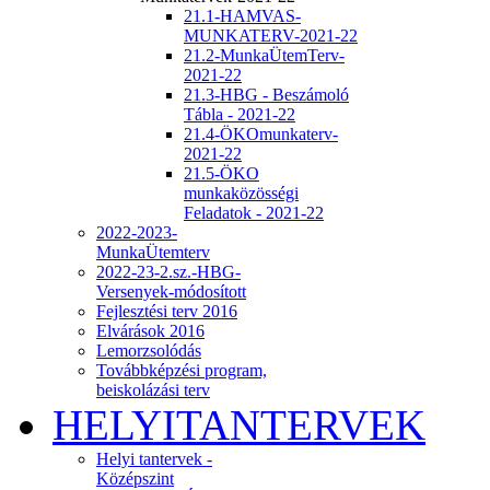
21.1-HAMVAS-
MUNKATERV-2021-22
21.2-MunkaÜtemTerv-
2021-22
21.3-HBG - Beszámoló
Tábla - 2021-22
21.4-ÖKOmunkaterv-
2021-22
21.5-ÖKO
munkaközösségi
Feladatok - 2021-22
2022-2023-
MunkaÜtemterv
2022-23-2.sz.-HBG-
Versenyek-módosított
Fejlesztési terv 2016
Elvárások 2016
Lemorzsolódás
Továbbképzési program,
beiskolázási terv
HELYITANTERVEK
Helyi tantervek -
Középszint