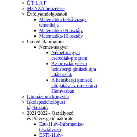
É T L A P
MENZA befizetése
Évfolyamdolgozatok
Matematika belső vizsga
tematikája
Matematika-09.osztály
Matematika-10.osztály
Cserediák program
Német-magyar
Német-magyar
cserediák-program
Az oroszlányi és a
heinsbergi gimisek újra
találkoztak
A heinsbergi gimisek
látogatása az oroszlányi
Hamvasban
Gimnáziumi könyvtár
Iskolapszichológusi
tájékoztató
2021/2022 - Osztályozó
és Pótvizsga témakörök
Esti-11.év-Informatika-
Osztályozó
ESTI-11.év-