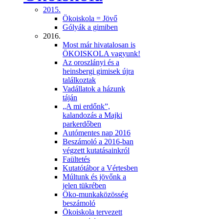
2015.
Ökoiskola = Jövő
Gólyák a gimiben
2016.
Most már hivatalosan is
ÖKOISKOLA vagyunk!
Az oroszlányi és a
heinsbergi gimisek újra
találkoztak
Vadállatok a házunk
táján
„A mi erdőnk”,
kalandozás a Majki
parkerdőben
Autómentes nap 2016
Beszámoló a 2016-ban
végzett kutatásainkról
Faültetés
Kutatótábor a Vértesben
Múltunk és jövőnk a
jelen tükrében
Öko-munkaközösség
beszámoló
Ökoiskola tervezett