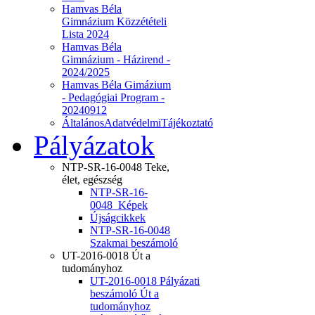
Hamvas Béla
Gimnázium Közzétételi
Lista 2024
Hamvas Béla
Gimnázium - Házirend -
2024/2025
Hamvas Béla Gimázium
- Pedagógiai Program -
20240912
ÁltalánosAdatvédelmiTájékoztató
Pályázatok
NTP-SR-16-0048 Teke,
élet, egészség
NTP-SR-16-
0048_Képek
Újságcikkek
NTP-SR-16-0048
Szakmai beszámoló
UT-2016-0018 Út a
tudományhoz
UT-2016-0018 Pályázati
beszámoló Út a
tudományhoz