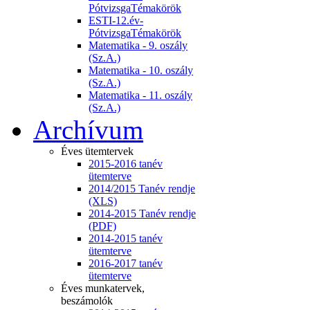
PótvizsgaTémakörök
ESTI-12.év-
PótvizsgaTémakörök
Matematika - 9. oszály
(Sz.A.)
Matematika - 10. oszály
(Sz.A.)
Matematika - 11. oszály
(Sz.A.)
Archívum
Éves ütemtervek
2015-2016 tanév
ütemterve
2014/2015 Tanév rendje
(XLS)
2014-2015 Tanév rendje
(PDF)
2014-2015 tanév
ütemterve
2016-2017 tanév
ütemterve
Éves munkatervek,
beszámolók