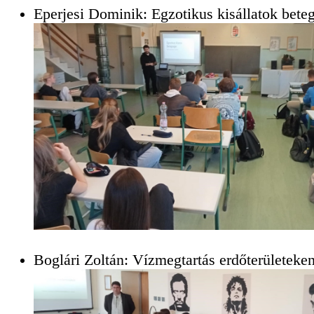
Eperjesi Dominik: Egzotikus kisállatok bete
Boglári Zoltán: Vízmegtartás erdőterületeke