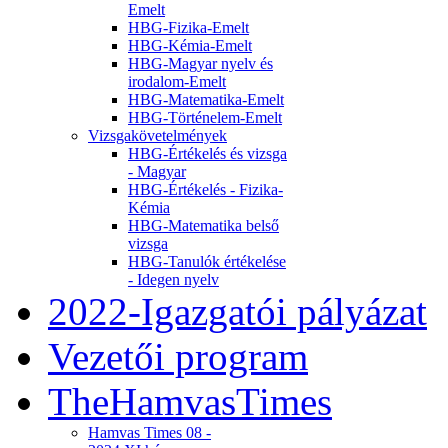
Emelt
HBG-Fizika-Emelt
HBG-Kémia-Emelt
HBG-Magyar nyelv és
irodalom-Emelt
HBG-Matematika-Emelt
HBG-Történelem-Emelt
Vizsgakövetelmények
HBG-Értékelés és vizsga
- Magyar
HBG-Értékelés - Fizika-
Kémia
HBG-Matematika belső
vizsga
HBG-Tanulók értékelése
- Idegen nyelv
2022-Igazgatói pályázat
Vezetői program
TheHamvasTimes
Hamvas Times 08 -