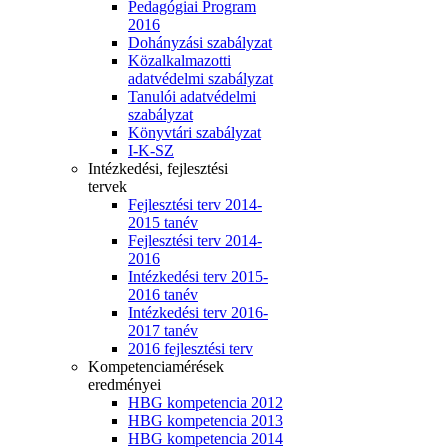
Pedagógiai Program
2016
Dohányzási szabályzat
Közalkalmazotti
adatvédelmi szabályzat
Tanulói adatvédelmi
szabályzat
Könyvtári szabályzat
I-K-SZ
Intézkedési, fejlesztési
tervek
Fejlesztési terv 2014-
2015 tanév
Fejlesztési terv 2014-
2016
Intézkedési terv 2015-
2016 tanév
Intézkedési terv 2016-
2017 tanév
2016 fejlesztési terv
Kompetenciamérések
eredményei
HBG kompetencia 2012
HBG kompetencia 2013
HBG kompetencia 2014