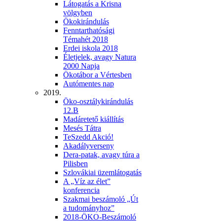
Látogatás a Krisna
völgyben
Ökokirándulás
Fenntarthatósági
Témahét 2018
Erdei iskola 2018
Életjelek, avagy Natura
2000 Napja
Ökotábor a Vértesben
Autómentes nap
2019.
Öko-osztálykirándulás
12.B
Madáretető kiállítás
Mesés Tátra
TeSzedd Akció!
Akadályverseny
Dera-patak, avagy túra a
Pilisben
Szlovákiai üzemlátogatás
A „Víz az élet”
konferencia
Szakmai beszámoló „Út
a tudományhoz”
2018-ÖKO-Beszámoló