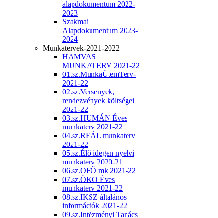
alapdokumentum 2022-
2023
Szakmai
Alapdokumentum 2023-
2024
Munkatervek-2021-2022
HAMVAS
MUNKATERV 2021-22
01.sz.MunkaÜtemTerv-
2021-22
02.sz.Versenyek,
rendezvények költségei
2021-22
03.sz.HUMÁN Éves
munkaterv 2021-22
04.sz.REÁL munkaterv
2021-22
05.sz.Élő idegen nyelvi
munkaterv 2020-21
06.sz.OFŐ mk.2021-22
07.sz.ÖKO Éves
munkaterv 2021-22
08.sz.IKSZ általános
információk 2021-22
09.sz.Intézményi Tanács