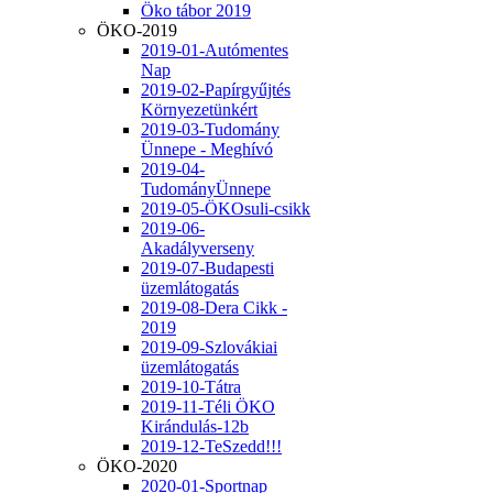
Öko tábor 2019
ÖKO-2019
2019-01-Autómentes
Nap
2019-02-Papírgyűjtés
Környezetünkért
2019-03-Tudomány
Ünnepe - Meghívó
2019-04-
TudományÜnnepe
2019-05-ÖKOsuli-csikk
2019-06-
Akadályverseny
2019-07-Budapesti
üzemlátogatás
2019-08-Dera Cikk -
2019
2019-09-Szlovákiai
üzemlátogatás
2019-10-Tátra
2019-11-Téli ÖKO
Kirándulás-12b
2019-12-TeSzedd!!!
ÖKO-2020
2020-01-Sportnap