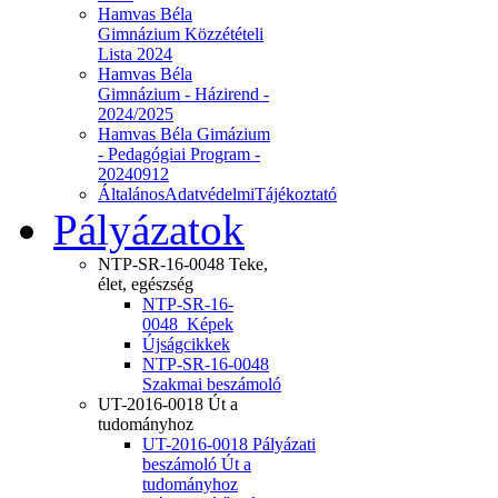
Hamvas Béla
Gimnázium Közzétételi
Lista 2024
Hamvas Béla
Gimnázium - Házirend -
2024/2025
Hamvas Béla Gimázium
- Pedagógiai Program -
20240912
ÁltalánosAdatvédelmiTájékoztató
Pályázatok
NTP-SR-16-0048 Teke,
élet, egészség
NTP-SR-16-
0048_Képek
Újságcikkek
NTP-SR-16-0048
Szakmai beszámoló
UT-2016-0018 Út a
tudományhoz
UT-2016-0018 Pályázati
beszámoló Út a
tudományhoz