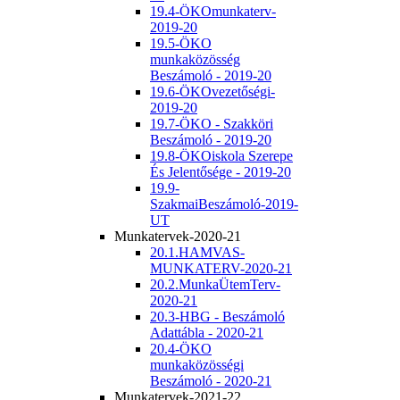
19.4-ÖKOmunkaterv-
2019-20
19.5-ÖKO
munkaközösség
Beszámoló - 2019-20
19.6-ÖKOvezetőségi-
2019-20
19.7-ÖKO - Szakköri
Beszámoló - 2019-20
19.8-ÖKOiskola Szerepe
És Jelentősége - 2019-20
19.9-
SzakmaiBeszámoló-2019-
UT
Munkatervek-2020-21
20.1.HAMVAS-
MUNKATERV-2020-21
20.2.MunkaÜtemTerv-
2020-21
20.3-HBG - Beszámoló
Adattábla - 2020-21
20.4-ÖKO
munkaközösségi
Beszámoló - 2020-21
Munkatervek-2021-22