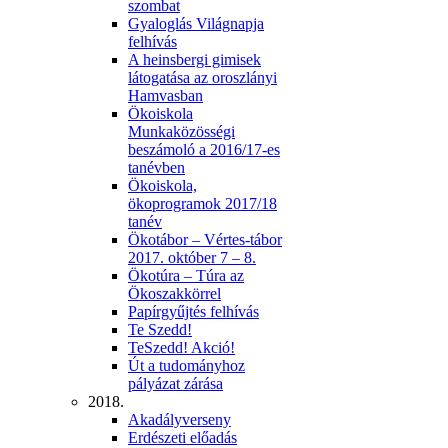
szombat
Gyaloglás Világnapja
felhívás
A heinsbergi gimisek
látogatása az oroszlányi
Hamvasban
Ökoiskola
Munkaközösségi
beszámoló a 2016/17-es
tanévben
Ökoiskola,
ökoprogramok 2017/18
tanév
Ökotábor – Vértes-tábor
2017. október 7 – 8.
Ökotúra – Túra az
Ökoszakkörrel
Papírgyűjtés felhívás
Te Szedd!
TeSzedd! Akció!
Út a tudományhoz
pályázat zárása
2018.
Akadályverseny
Erdészeti előadás