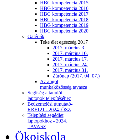
HBG kompetencia 2015
HBG kompetencia 2016
HBG kompetencia 2017
HBG kompetencia 2018
HBG kompetencia 2019
HBG kompetencia 2020
Galériák
Teke élet egészség 2017
2017. március 3.
2017. március 10.
2017. március 17.
2017. március 24.
2017. március 31.
Zárónap (2017. 04. 07.)
Az angol
munkaközösség tavasza
Segítség a tanulói
laptopok telepítéséhez
Beüzemelési útmutató-
RRF121 - 2024. ŐSZ
Telepítési segédlet
laptopokhoz - 2024.
TAVASZ
Ökoiskola