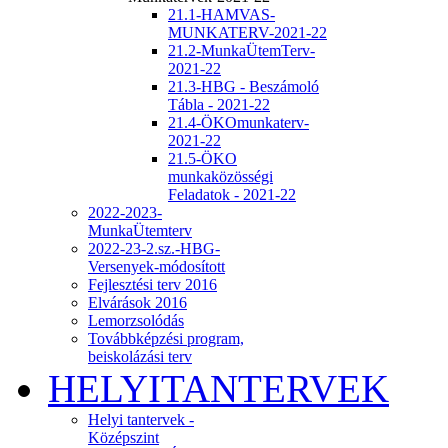
21.1-HAMVAS-
MUNKATERV-2021-22
21.2-MunkaÜtemTerv-
2021-22
21.3-HBG - Beszámoló
Tábla - 2021-22
21.4-ÖKOmunkaterv-
2021-22
21.5-ÖKO
munkaközösségi
Feladatok - 2021-22
2022-2023-
MunkaÜtemterv
2022-23-2.sz.-HBG-
Versenyek-módosított
Fejlesztési terv 2016
Elvárások 2016
Lemorzsolódás
Továbbképzési program,
beiskolázási terv
HELYITANTERVEK
Helyi tantervek -
Középszint