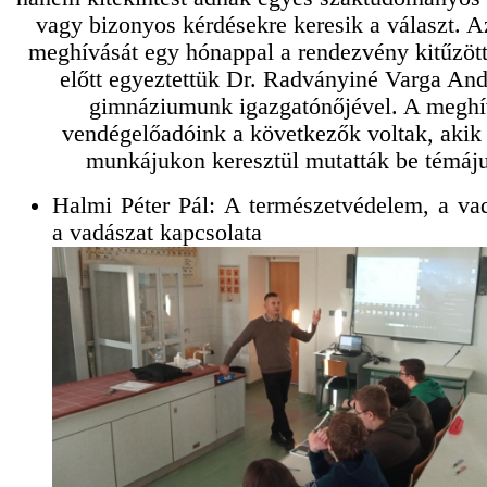
vagy bizonyos kérdésekre keresik a választ. A
meghívását egy hónappal a rendezvény kitűzött
előtt egyeztettük Dr. Radványiné Varga And
gimnáziumunk igazgatónőjével. A meghí
vendégelőadóink a következők voltak, akik 
munkájukon keresztül mutatták be témáju
Halmi Péter Pál: A természetvédelem, a va
a vadászat kapcsolata