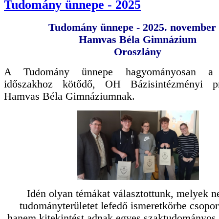
Tudomány ünnepe - 2025
Tudomány ünnepe -
2025. november 
Hamvas Béla Gimnázium
Oroszlány
A Tudomány ünnepe hagyományosan a 
időszakhoz kötődő, OH Bázisintézményi p
Hamvas Béla Gimnáziumnak.
Idén olyan témákat választottunk, melyek 
tudományterületet lefedő ismeretkörbe csopor
hanem kitekintést adnak egyes szaktudományos t