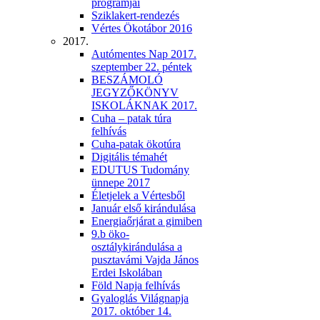
programjai
Sziklakert-rendezés
Vértes Ökotábor 2016
2017.
Autómentes Nap 2017.
szeptember 22. péntek
BESZÁMOLÓ
JEGYZŐKÖNYV
ISKOLÁKNAK 2017.
Cuha – patak túra
felhívás
Cuha-patak ökotúra
Digitális témahét
EDUTUS Tudomány
ünnepe 2017
Életjelek a Vértesből
Január első kirándulása
Energiaőrjárat a gimiben
9.b öko-
osztálykirándulása a
pusztavámi Vajda János
Erdei Iskolában
Föld Napja felhívás
Gyaloglás Világnapja
2017. október 14.