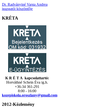
Dr. Radványiné Varga Andrea
igazgatói köszöntője
KRÉTA
K R É T A kapcsolattartó:
Horváthné Schein Éva ig.h.
+36-34 361-291
8:00 - 16:00
kozepiskola.
oroszlany@gmail.com
2012-Közlemény