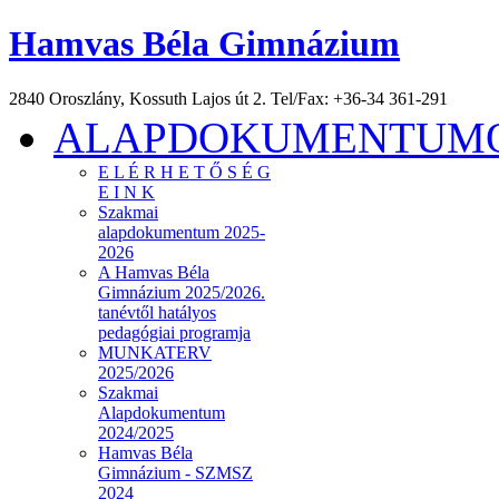
Hamvas Béla Gimnázium
2840 Oroszlány, Kossuth Lajos út 2. Tel/Fax: +36-34 361-291
ALAPDOKUMENTUMOK
E L É R H E T Ő S É G
E I N K
Szakmai
alapdokumentum 2025-
2026
A Hamvas Béla
Gimnázium 2025/2026.
tanévtől hatályos
pedagógiai programja
MUNKATERV
2025/2026
Szakmai
Alapdokumentum
2024/2025
Hamvas Béla
Gimnázium - SZMSZ
2024