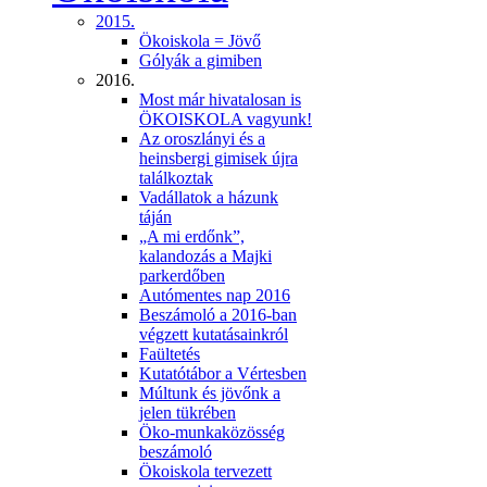
2015.
Ökoiskola = Jövő
Gólyák a gimiben
2016.
Most már hivatalosan is
ÖKOISKOLA vagyunk!
Az oroszlányi és a
heinsbergi gimisek újra
találkoztak
Vadállatok a házunk
táján
„A mi erdőnk”,
kalandozás a Majki
parkerdőben
Autómentes nap 2016
Beszámoló a 2016-ban
végzett kutatásainkról
Faültetés
Kutatótábor a Vértesben
Múltunk és jövőnk a
jelen tükrében
Öko-munkaközösség
beszámoló
Ökoiskola tervezett