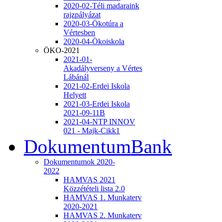
2020-02-Téli madaraink
rajzpályázat
2020-03-Ökotúra a
Vértesben
2020-04-Ökoiskola
ÖKO-2021
2021-01-
Akadályverseny a Vértes
Lábánál
2021-02-Erdei Iskola
Helyett
2021-03-Erdei Iskola
2021-09-11B
2021-04-NTP INNOV
021 - Majk-Cikk1
DokumentumBank
Dokumentumok 2020-
2022
HAMVAS 2021
Közzétételi lista 2.0
HAMVAS 1. Munkaterv
2020-2021
HAMVAS 2. Munkaterv