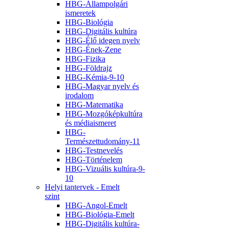
HBG-Állampolgári
ismeretek
HBG-Biológia
HBG-Digitális kultúra
HBG-Élő idegen nyelv
HBG-Ének-Zene
HBG-Fizika
HBG-Földrajz
HBG-Kémia-9-10
HBG-Magyar nyelv és
irodalom
HBG-Matematika
HBG-Mozgóképkultúra
és médiaismeret
HBG-
Természettudomány-11
HBG-Testnevelés
HBG-Történelem
HBG-Vizuális kultúra-9-
10
Helyi tantervek - Emelt
szint
HBG-Angol-Emelt
HBG-Biológia-Emelt
HBG-Digitális kultúra-