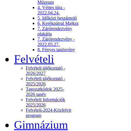
Múzeum
4. Vértes túra -
2022.04.24.
5. Időközi beszámoló
6. Kerékpárral Majkra
7. Zárórendezvény
plakátja
7. Zárórendezvény -
2022.05.27.
8. Fényes tanösvény
Felvételi
Felvételi tájékoztató -
2026/2027
Felvételi tájékoztató -
2025/2026
Tagozatkódok 2025-
2026 tanév
Felvételi Információk
2025/2026
Felvételi-2024-Közfelvir
program
Gimnázium