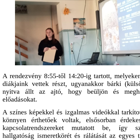
A rendezvény 8:55-től 14:20-ig tartott, melyeke
diákjaink vettek részt, ugyanakkor bárki (kül
nyitva állt az ajtó, hogy beüljön és megh
előadásokat.
A színes képekkel és izgalmas videókkal tarkíto
könnyen érthetőek voltak, elsősorban érdeke
kapcsolatrendszereket mutatott be, így sz
hallgatóság ismeretkörét és rálátását az egyes t