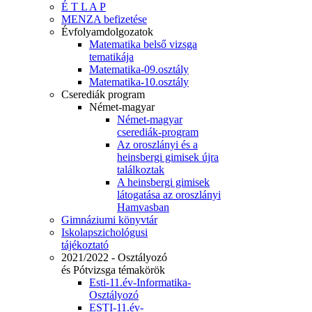
É T L A P
MENZA befizetése
Évfolyamdolgozatok
Matematika belső vizsga
tematikája
Matematika-09.osztály
Matematika-10.osztály
Cserediák program
Német-magyar
Német-magyar
cserediák-program
Az oroszlányi és a
heinsbergi gimisek újra
találkoztak
A heinsbergi gimisek
látogatása az oroszlányi
Hamvasban
Gimnáziumi könyvtár
Iskolapszichológusi
tájékoztató
2021/2022 - Osztályozó
és Pótvizsga témakörök
Esti-11.év-Informatika-
Osztályozó
ESTI-11.év-