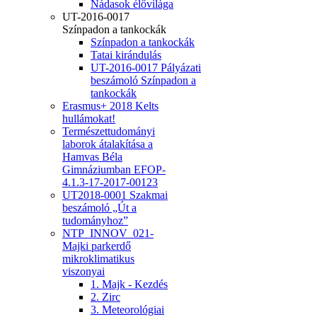
Nádasok élővilága
UT-2016-0017
Színpadon a tankockák
Színpadon a tankockák
Tatai kirándulás
UT-2016-0017 Pályázati
beszámoló Színpadon a
tankockák
Erasmus+ 2018 Kelts
hullámokat!
Természettudományi
laborok átalakítása a
Hamvas Béla
Gimnáziumban EFOP-
4.1.3-17-2017-00123
UT2018-0001 Szakmai
beszámoló „Út a
tudományhoz”
NTP_INNOV_021-
Majki parkerdő
mikroklimatikus
viszonyai
1. Majk - Kezdés
2. Zirc
3. Meteorológiai