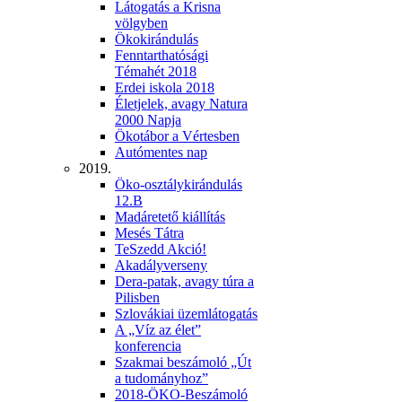
Látogatás a Krisna
völgyben
Ökokirándulás
Fenntarthatósági
Témahét 2018
Erdei iskola 2018
Életjelek, avagy Natura
2000 Napja
Ökotábor a Vértesben
Autómentes nap
2019.
Öko-osztálykirándulás
12.B
Madáretető kiállítás
Mesés Tátra
TeSzedd Akció!
Akadályverseny
Dera-patak, avagy túra a
Pilisben
Szlovákiai üzemlátogatás
A „Víz az élet”
konferencia
Szakmai beszámoló „Út
a tudományhoz”
2018-ÖKO-Beszámoló