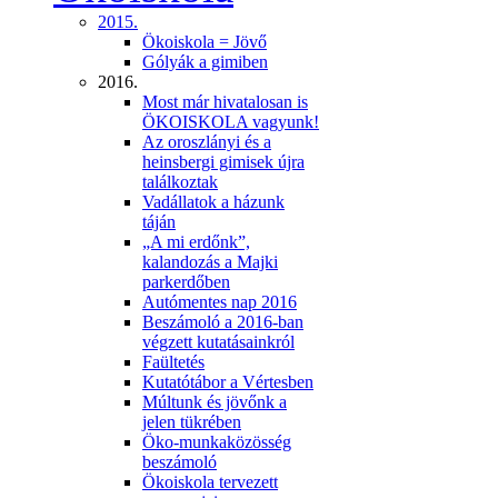
2015.
Ökoiskola = Jövő
Gólyák a gimiben
2016.
Most már hivatalosan is
ÖKOISKOLA vagyunk!
Az oroszlányi és a
heinsbergi gimisek újra
találkoztak
Vadállatok a házunk
táján
„A mi erdőnk”,
kalandozás a Majki
parkerdőben
Autómentes nap 2016
Beszámoló a 2016-ban
végzett kutatásainkról
Faültetés
Kutatótábor a Vértesben
Múltunk és jövőnk a
jelen tükrében
Öko-munkaközösség
beszámoló
Ökoiskola tervezett