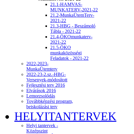
21.1-HAMVAS-
MUNKATERV-2021-22
21.2-MunkaÜtemTerv-
2021-22
21.3-HBG - Beszámoló
Tábla - 2021-22
21.4-ÖKOmunkaterv-
2021-22
21.5-ÖKO
munkaközösségi
Feladatok - 2021-22
2022-2023-
MunkaÜtemterv
2022-23-2.sz.-HBG-
Versenyek-módosított
Fejlesztési terv 2016
Elvárások 2016
Lemorzsolódás
Továbbképzési program,
beiskolázási terv
HELYITANTERVEK
Helyi tantervek -
Középszint