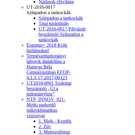
Nádasok élővilága
UT-2016-0017
Színpadon a tankockák
Színpadon a tankockák
Tatai kirándulás
UT-2016-0017 Pályázati
beszámoló Színpadon a
tankockák
Erasmus+ 2018 Kelts
hullámokat!
Természettudományi
laborok átalakítása a
Hamvas Béla
Gimnáziumban EFOP-
4.1.3-17-2017-00123
UT2018-0001 Szakmai
beszámoló „Út a
tudományhoz”
NTP_INNOV_021-
Majki parkerdő
mikroklimatikus
viszonyai
1. Majk - Kezdés
2. Zirc
3. Meteorológiai