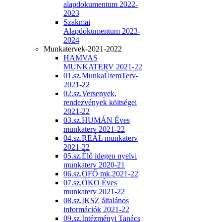
alapdokumentum 2022-
2023
Szakmai
Alapdokumentum 2023-
2024
Munkatervek-2021-2022
HAMVAS
MUNKATERV 2021-22
01.sz.MunkaÜtemTerv-
2021-22
02.sz.Versenyek,
rendezvények költségei
2021-22
03.sz.HUMÁN Éves
munkaterv 2021-22
04.sz.REÁL munkaterv
2021-22
05.sz.Élő idegen nyelvi
munkaterv 2020-21
06.sz.OFŐ mk.2021-22
07.sz.ÖKO Éves
munkaterv 2021-22
08.sz.IKSZ általános
információk 2021-22
09.sz.Intézményi Tanács