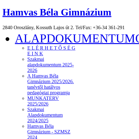
Hamvas Béla Gimnázium
2840 Oroszlány, Kossuth Lajos út 2. Tel/Fax: +36-34 361-291
ALAPDOKUMENTUMOK
E L É R H E T Ő S É G
E I N K
Szakmai
alapdokumentum 2025-
2026
A Hamvas Béla
Gimnázium 2025/2026.
tanévtől hatályos
pedagógiai programja
MUNKATERV
2025/2026
Szakmai
Alapdokumentum
2024/2025
Hamvas Béla
Gimnázium - SZMSZ
2024