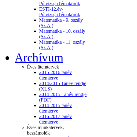
PótvizsgaTémakörök
ESTI-12.év-
PótvizsgaTémakörök
Matematika - 9. oszály
(Sz.A.)
Matematika - 10. oszály
(Sz.A.)
Matematika - 11. oszály
(Sz.A.)
Archívum
Éves ütemtervek
2015-2016 tanév
ütemterve
2014/2015 Tanév rendje
(XLS)
2014-2015 Tanév rendje
(PDF)
2014-2015 tanév
ütemterve
2016-2017 tanév
ütemterve
Éves munkatervek,
beszámolók