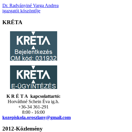
Dr. Radványiné Varga Andrea
igazgatói köszöntője
KRÉTA
K R É T A kapcsolattartó:
Horváthné Schein Éva ig.h.
+36-34 361-291
8:00 - 16:00
kozepiskola.
oroszlany@gmail.com
2012-Közlemény