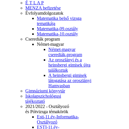
É T L A P
MENZA befizetése
Évfolyamdolgozatok
Matematika belső vizsga
tematikája
Matematika-09.osztály
Matematika-10.osztály
Cserediák program
Német-magyar
Német-magyar
cserediák-program
Az oroszlányi és a
heinsbergi gimisek újra
találkoztak
A heinsbergi gimisek
látogatása az oroszlányi
Hamvasban
Gimnáziumi könyvtár
Iskolapszichológusi
tájékoztató
2021/2022 - Osztályozó
és Pótvizsga témakörök
Esti-11.év-Informatika-
Osztályozó
ESTI-11.év-