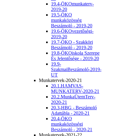
19.4-ÖKOmunkaterv-
2019-20
19.5-ÖKO
munkaközösség
Beszámoló - 2019-20
19.6-ÖKOvezetőségi-
2019-20
19.7-ÖKO - Szakköri
Beszámoló - 2019-20
19.8-ÖKOiskola Szerepe
És Jelentősége - 2019-20
19.9-
SzakmaiBeszámoló-2019-
UT
Munkatervek-2020-21
20.1.HAMVAS-
MUNKATERV-2020-21
20.2.MunkaÜtemTerv-
2020-21
20.3-HBG - Beszámoló
Adattábla - 2020-21
20.4-ÖKO
munkaközösségi
Beszámoló - 2020-21
Munkatervek-2021-22