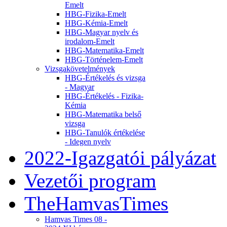
Emelt
HBG-Fizika-Emelt
HBG-Kémia-Emelt
HBG-Magyar nyelv és
irodalom-Emelt
HBG-Matematika-Emelt
HBG-Történelem-Emelt
Vizsgakövetelmények
HBG-Értékelés és vizsga
- Magyar
HBG-Értékelés - Fizika-
Kémia
HBG-Matematika belső
vizsga
HBG-Tanulók értékelése
- Idegen nyelv
2022-Igazgatói pályázat
Vezetői program
TheHamvasTimes
Hamvas Times 08 -