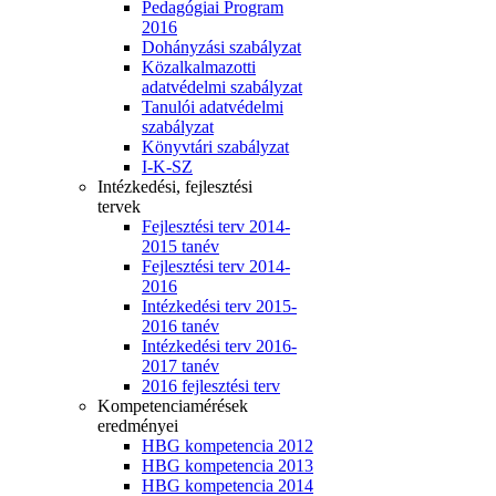
Pedagógiai Program
2016
Dohányzási szabályzat
Közalkalmazotti
adatvédelmi szabályzat
Tanulói adatvédelmi
szabályzat
Könyvtári szabályzat
I-K-SZ
Intézkedési, fejlesztési
tervek
Fejlesztési terv 2014-
2015 tanév
Fejlesztési terv 2014-
2016
Intézkedési terv 2015-
2016 tanév
Intézkedési terv 2016-
2017 tanév
2016 fejlesztési terv
Kompetenciamérések
eredményei
HBG kompetencia 2012
HBG kompetencia 2013
HBG kompetencia 2014