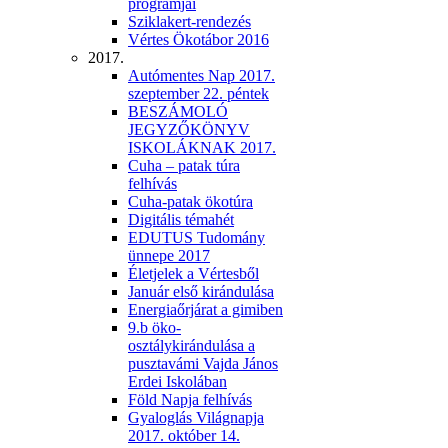
programjai
Sziklakert-rendezés
Vértes Ökotábor 2016
2017.
Autómentes Nap 2017.
szeptember 22. péntek
BESZÁMOLÓ
JEGYZŐKÖNYV
ISKOLÁKNAK 2017.
Cuha – patak túra
felhívás
Cuha-patak ökotúra
Digitális témahét
EDUTUS Tudomány
ünnepe 2017
Életjelek a Vértesből
Január első kirándulása
Energiaőrjárat a gimiben
9.b öko-
osztálykirándulása a
pusztavámi Vajda János
Erdei Iskolában
Föld Napja felhívás
Gyaloglás Világnapja
2017. október 14.