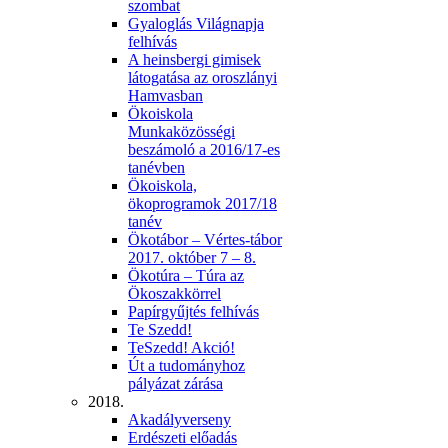
szombat
Gyaloglás Világnapja
felhívás
A heinsbergi gimisek
látogatása az oroszlányi
Hamvasban
Ökoiskola
Munkaközösségi
beszámoló a 2016/17-es
tanévben
Ökoiskola,
ökoprogramok 2017/18
tanév
Ökotábor – Vértes-tábor
2017. október 7 – 8.
Ökotúra – Túra az
Ökoszakkörrel
Papírgyűjtés felhívás
Te Szedd!
TeSzedd! Akció!
Út a tudományhoz
pályázat zárása
2018.
Akadályverseny
Erdészeti előadás