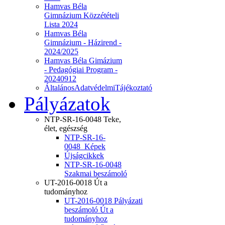
Hamvas Béla
Gimnázium Közzétételi
Lista 2024
Hamvas Béla
Gimnázium - Házirend -
2024/2025
Hamvas Béla Gimázium
- Pedagógiai Program -
20240912
ÁltalánosAdatvédelmiTájékoztató
Pályázatok
NTP-SR-16-0048 Teke,
élet, egészség
NTP-SR-16-
0048_Képek
Újságcikkek
NTP-SR-16-0048
Szakmai beszámoló
UT-2016-0018 Út a
tudományhoz
UT-2016-0018 Pályázati
beszámoló Út a
tudományhoz