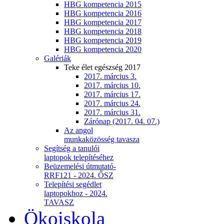
HBG kompetencia 2015
HBG kompetencia 2016
HBG kompetencia 2017
HBG kompetencia 2018
HBG kompetencia 2019
HBG kompetencia 2020
Galériák
Teke élet egészség 2017
2017. március 3.
2017. március 10.
2017. március 17.
2017. március 24.
2017. március 31.
Zárónap (2017. 04. 07.)
Az angol
munkaközösség tavasza
Segítség a tanulói
laptopok telepítéséhez
Beüzemelési útmutató-
RRF121 - 2024. ŐSZ
Telepítési segédlet
laptopokhoz - 2024.
TAVASZ
Ökoiskola