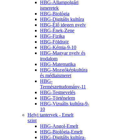
HBG-Állampolgári
ismeretek
HBG-Biológia
HBG-Digitális kultúra
HBG-Élő idegen nyelv
HBG-Ének-Zene
HBG-Fizika
HBG-Földrajz
HBG-Kémia-9-10
HBG-Magyar nyelv és
irodalom
HBG-Matematika
HBG-Mozgóképkultúra
és médiaismeret
HBG-
Természettudomány-11
HBG-Testnevelés
HBG-Történelem
HBG-Vizuális kultúra-9-
10
Helyi tantervek - Emelt
szint
HBG-Angol-Emelt
HBG-Biológia-Emelt
HBG-Digitális kultúra-