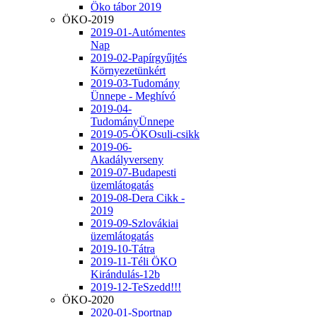
Öko tábor 2019
ÖKO-2019
2019-01-Autómentes
Nap
2019-02-Papírgyűjtés
Környezetünkért
2019-03-Tudomány
Ünnepe - Meghívó
2019-04-
TudományÜnnepe
2019-05-ÖKOsuli-csikk
2019-06-
Akadályverseny
2019-07-Budapesti
üzemlátogatás
2019-08-Dera Cikk -
2019
2019-09-Szlovákiai
üzemlátogatás
2019-10-Tátra
2019-11-Téli ÖKO
Kirándulás-12b
2019-12-TeSzedd!!!
ÖKO-2020
2020-01-Sportnap