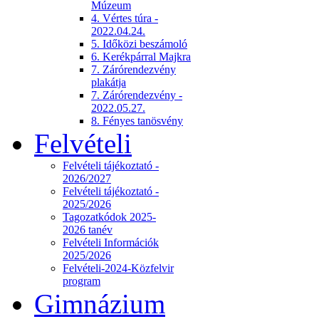
Múzeum
4. Vértes túra -
2022.04.24.
5. Időközi beszámoló
6. Kerékpárral Majkra
7. Zárórendezvény
plakátja
7. Zárórendezvény -
2022.05.27.
8. Fényes tanösvény
Felvételi
Felvételi tájékoztató -
2026/2027
Felvételi tájékoztató -
2025/2026
Tagozatkódok 2025-
2026 tanév
Felvételi Információk
2025/2026
Felvételi-2024-Közfelvir
program
Gimnázium