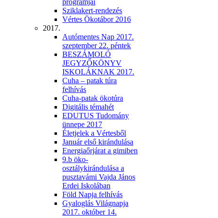
programjai
Sziklakert-rendezés
Vértes Ökotábor 2016
2017.
Autómentes Nap 2017.
szeptember 22. péntek
BESZÁMOLÓ
JEGYZŐKÖNYV
ISKOLÁKNAK 2017.
Cuha – patak túra
felhívás
Cuha-patak ökotúra
Digitális témahét
EDUTUS Tudomány
ünnepe 2017
Életjelek a Vértesből
Január első kirándulása
Energiaőrjárat a gimiben
9.b öko-
osztálykirándulása a
pusztavámi Vajda János
Erdei Iskolában
Föld Napja felhívás
Gyaloglás Világnapja
2017. október 14.