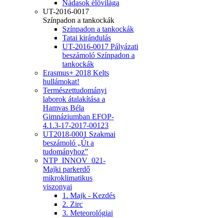
Nádasok élővilága
UT-2016-0017
Színpadon a tankockák
Színpadon a tankockák
Tatai kirándulás
UT-2016-0017 Pályázati
beszámoló Színpadon a
tankockák
Erasmus+ 2018 Kelts
hullámokat!
Természettudományi
laborok átalakítása a
Hamvas Béla
Gimnáziumban EFOP-
4.1.3-17-2017-00123
UT2018-0001 Szakmai
beszámoló „Út a
tudományhoz”
NTP_INNOV_021-
Majki parkerdő
mikroklimatikus
viszonyai
1. Majk - Kezdés
2. Zirc
3. Meteorológiai