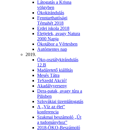
Látogatás a Krisna
völgyben
Ökokirándulás
Fenntarthatósági
Témahét 2018
Erdei iskola 2018
Életjelek, avagy Natura
2000 Napja
Ökotábor a Vértesben
Autómentes nap
2019.
Öko-osztálykirándulás
12.B
Madáretető kiállítás
Mesés Tátra
TeSzedd Akció!
Akadályverseny
Dera-patak, avagy túra a
Pilisben
Szlovákiai üzemlátogatás
A „Víz az élet”
konferencia
Szakmai beszámoló „Út
a tudományhoz”
2018-ÖKO-Beszámoló