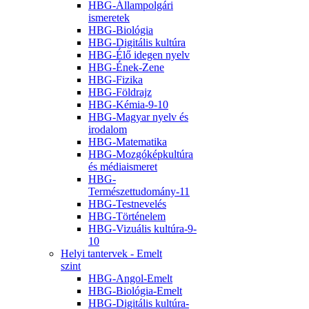
HBG-Állampolgári
ismeretek
HBG-Biológia
HBG-Digitális kultúra
HBG-Élő idegen nyelv
HBG-Ének-Zene
HBG-Fizika
HBG-Földrajz
HBG-Kémia-9-10
HBG-Magyar nyelv és
irodalom
HBG-Matematika
HBG-Mozgóképkultúra
és médiaismeret
HBG-
Természettudomány-11
HBG-Testnevelés
HBG-Történelem
HBG-Vizuális kultúra-9-
10
Helyi tantervek - Emelt
szint
HBG-Angol-Emelt
HBG-Biológia-Emelt
HBG-Digitális kultúra-