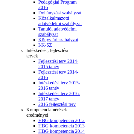
Pedagógiai Program
2016
Dohányzási szabályzat
Közalkalmazotti
adatvédelmi szabályzat
Tanulói adatvédelmi
szabályzat
Könyvtári szabályzat
I-K-SZ
Intézkedési, fejlesztési
tervek
Fejlesztési terv 2014-
2015 tanév
Fejlesztési terv 2014-
2016
Intézkedési terv 2015-
2016 tanév
Intézkedési terv 2016-
2017 tanév
2016 fejlesztési terv
Kompetenciamérések
eredményei
HBG kompetencia 2012
HBG kompetencia 2013
HBG kompetencia 2014