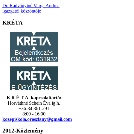
Dr. Radványiné Varga Andrea
igazgatói köszöntője
KRÉTA
K R É T A kapcsolattartó:
Horváthné Schein Éva ig.h.
+36-34 361-291
8:00 - 16:00
kozepiskola.
oroszlany@gmail.com
2012-Közlemény