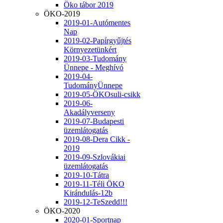
Öko tábor 2019
ÖKO-2019
2019-01-Autómentes
Nap
2019-02-Papírgyűjtés
Környezetünkért
2019-03-Tudomány
Ünnepe - Meghívó
2019-04-
TudományÜnnepe
2019-05-ÖKOsuli-csikk
2019-06-
Akadályverseny
2019-07-Budapesti
üzemlátogatás
2019-08-Dera Cikk -
2019
2019-09-Szlovákiai
üzemlátogatás
2019-10-Tátra
2019-11-Téli ÖKO
Kirándulás-12b
2019-12-TeSzedd!!!
ÖKO-2020
2020-01-Sportnap