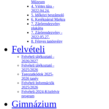
Múzeum
4. Vértes túra -
2022.04.24.
5. Időközi beszámoló
6. Kerékpárral Majkra
7. Zárórendezvény
plakátja
7. Zárórendezvény -
2022.05.27.
8. Fényes tanösvény
Felvételi
Felvételi tájékoztató -
2026/2027
Felvételi tájékoztató -
2025/2026
Tagozatkódok 2025-
2026 tanév
Felvételi Információk
2025/2026
Felvételi-2024-Közfelvir
program
Gimnázium