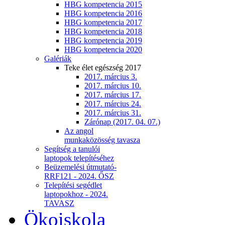
HBG kompetencia 2015
HBG kompetencia 2016
HBG kompetencia 2017
HBG kompetencia 2018
HBG kompetencia 2019
HBG kompetencia 2020
Galériák
Teke élet egészség 2017
2017. március 3.
2017. március 10.
2017. március 17.
2017. március 24.
2017. március 31.
Zárónap (2017. 04. 07.)
Az angol
munkaközösség tavasza
Segítség a tanulói
laptopok telepítéséhez
Beüzemelési útmutató-
RRF121 - 2024. ŐSZ
Telepítési segédlet
laptopokhoz - 2024.
TAVASZ
Ökoiskola