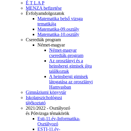
É T L A P
MENZA befizetése
Évfolyamdolgozatok
Matematika belső vizsga
tematikája
Matematika-09.osztály
Matematika-10.osztály
Cserediák program
Német-magyar
Német-magyar
cserediák-program
Az oroszlányi és a
heinsbergi gimisek újra
találkoztak
A heinsbergi gimisek
látogatása az oroszlányi
Hamvasban
Gimnáziumi könyvtár
Iskolapszichológusi
tájékoztató
2021/2022 - Osztályozó
és Pótvizsga témakörök
Esti-11.év-Informatika-
Osztályozó
ESTI-11.év-