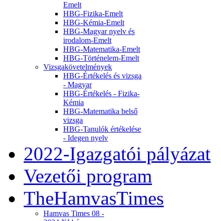
Emelt
HBG-Fizika-Emelt
HBG-Kémia-Emelt
HBG-Magyar nyelv és
irodalom-Emelt
HBG-Matematika-Emelt
HBG-Történelem-Emelt
Vizsgakövetelmények
HBG-Értékelés és vizsga
- Magyar
HBG-Értékelés - Fizika-
Kémia
HBG-Matematika belső
vizsga
HBG-Tanulók értékelése
- Idegen nyelv
2022-Igazgatói pályázat
Vezetői program
TheHamvasTimes
Hamvas Times 08 -