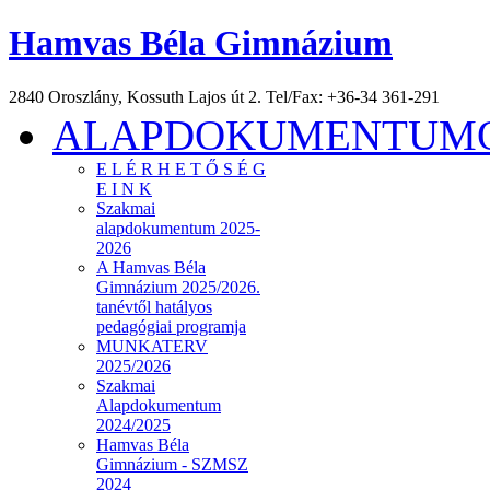
Hamvas Béla Gimnázium
2840 Oroszlány, Kossuth Lajos út 2. Tel/Fax: +36-34 361-291
ALAPDOKUMENTUMOK
E L É R H E T Ő S É G
E I N K
Szakmai
alapdokumentum 2025-
2026
A Hamvas Béla
Gimnázium 2025/2026.
tanévtől hatályos
pedagógiai programja
MUNKATERV
2025/2026
Szakmai
Alapdokumentum
2024/2025
Hamvas Béla
Gimnázium - SZMSZ
2024