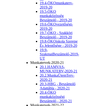
19.4-ÖKOmunkaterv-
2019-20
19.5-ÖKO
munkaközösség
Beszámoló - 2019-20
19.6-ÖKOvezetőségi-
2019-20
19.7-ÖKO - Szakköri
Beszámoló - 2019-20
19.8-ÖKOiskola Szerepe
És Jelentősége - 2019-20
19.9-
SzakmaiBeszámoló-2019-
UT
Munkatervek-2020-21
20.1.HAMVAS-
MUNKATERV-2020-21
20.2.MunkaÜtemTerv-
2020-21
20.3-HBG - Beszámoló
Adattábla - 2020-21
20.4-ÖKO
munkaközösségi
Beszámoló - 2020-21
Munkatervek-2021-22