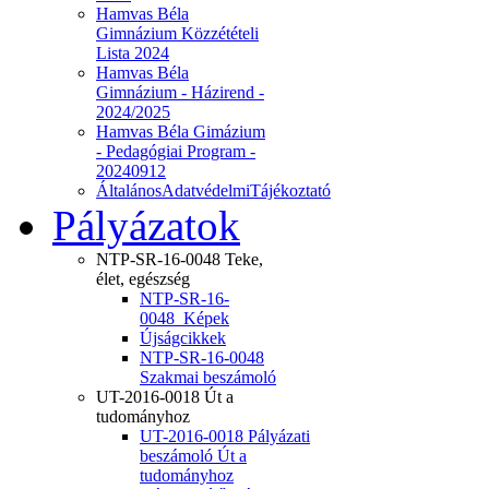
Hamvas Béla
Gimnázium Közzétételi
Lista 2024
Hamvas Béla
Gimnázium - Házirend -
2024/2025
Hamvas Béla Gimázium
- Pedagógiai Program -
20240912
ÁltalánosAdatvédelmiTájékoztató
Pályázatok
NTP-SR-16-0048 Teke,
élet, egészség
NTP-SR-16-
0048_Képek
Újságcikkek
NTP-SR-16-0048
Szakmai beszámoló
UT-2016-0018 Út a
tudományhoz
UT-2016-0018 Pályázati
beszámoló Út a
tudományhoz