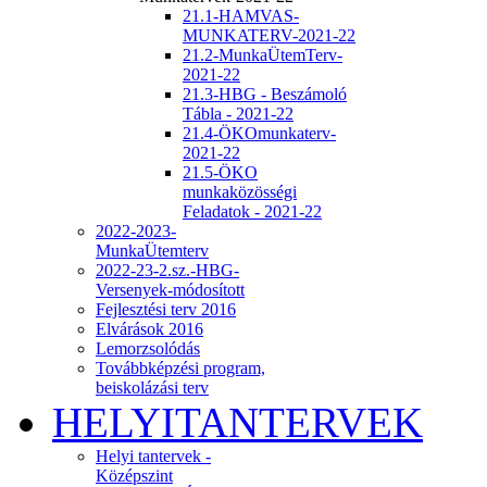
21.1-HAMVAS-
MUNKATERV-2021-22
21.2-MunkaÜtemTerv-
2021-22
21.3-HBG - Beszámoló
Tábla - 2021-22
21.4-ÖKOmunkaterv-
2021-22
21.5-ÖKO
munkaközösségi
Feladatok - 2021-22
2022-2023-
MunkaÜtemterv
2022-23-2.sz.-HBG-
Versenyek-módosított
Fejlesztési terv 2016
Elvárások 2016
Lemorzsolódás
Továbbképzési program,
beiskolázási terv
HELYITANTERVEK
Helyi tantervek -
Középszint