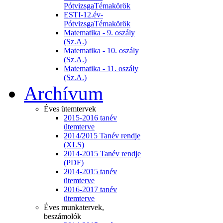
PótvizsgaTémakörök
ESTI-12.év-
PótvizsgaTémakörök
Matematika - 9. oszály
(Sz.A.)
Matematika - 10. oszály
(Sz.A.)
Matematika - 11. oszály
(Sz.A.)
Archívum
Éves ütemtervek
2015-2016 tanév
ütemterve
2014/2015 Tanév rendje
(XLS)
2014-2015 Tanév rendje
(PDF)
2014-2015 tanév
ütemterve
2016-2017 tanév
ütemterve
Éves munkatervek,
beszámolók