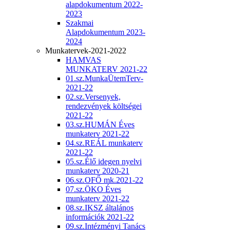
alapdokumentum 2022-
2023
Szakmai
Alapdokumentum 2023-
2024
Munkatervek-2021-2022
HAMVAS
MUNKATERV 2021-22
01.sz.MunkaÜtemTerv-
2021-22
02.sz.Versenyek,
rendezvények költségei
2021-22
03.sz.HUMÁN Éves
munkaterv 2021-22
04.sz.REÁL munkaterv
2021-22
05.sz.Élő idegen nyelvi
munkaterv 2020-21
06.sz.OFŐ mk.2021-22
07.sz.ÖKO Éves
munkaterv 2021-22
08.sz.IKSZ általános
információk 2021-22
09.sz.Intézményi Tanács