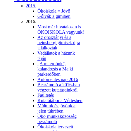
2015.
Ökoiskola = Jövő
Gólyák a gimiben
2016.
Most már hivatalosan is
ÖKOISKOLA vagyunk!
Az oroszlányi és a
heinsbergi gimisek újra
találkoztak
Vadállatok a házunk
táján
„A mi erdőnk”,
kalandozás a Majki
parkerdőben
Autómentes nap 2016
Beszámoló a 2016-ban
végzett kutatásainkról
Faültetés
Kutatótábor a Vértesben
Múltunk és jövőnk a
jelen tükrében
Öko-munkaközösség
beszámoló
Ökoiskola tervezett