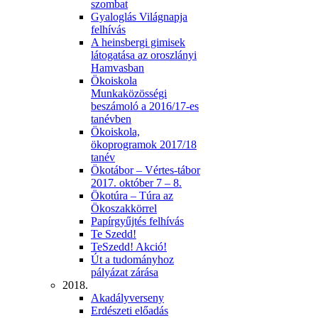
szombat
Gyaloglás Világnapja
felhívás
A heinsbergi gimisek
látogatása az oroszlányi
Hamvasban
Ökoiskola
Munkaközösségi
beszámoló a 2016/17-es
tanévben
Ökoiskola,
ökoprogramok 2017/18
tanév
Ökotábor – Vértes-tábor
2017. október 7 – 8.
Ökotúra – Túra az
Ökoszakkörrel
Papírgyűjtés felhívás
Te Szedd!
TeSzedd! Akció!
Út a tudományhoz
pályázat zárása
2018.
Akadályverseny
Erdészeti előadás