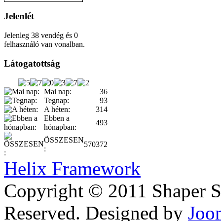
Jelenlét
Jelenleg 38 vendég és 0
felhasználó van vonalban.
Látogatottság
Mai nap:
36
Tegnap:
93
A héten:
314
Ebben a
493
hónapban:
ÖSSZESEN
570372
:
Helix Framework
Copyright © 2011 Shaper Si
Reserved. Designed by
Joo