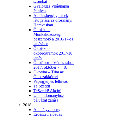
szombat
Gyaloglás Világnapja
felhívás
A heinsbergi gimisek
látogatása az oroszlányi
Hamvasban
Ökoiskola
Munkaközösségi
beszámoló a 2016/17-es
tanévben
Ökoiskola,
ökoprogramok 2017/18
tanév
Ökotábor – Vértes-tábor
2017. október 7 – 8.
Ökotúra – Túra az
Ökoszakkörrel
Papírgyűjtés felhívás
Te Szedd!
TeSzedd! Akció!
Út a tudományhoz
pályázat zárása
2018.
Akadályverseny
Erdészeti előadás