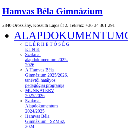
Hamvas Béla Gimnázium
2840 Oroszlány, Kossuth Lajos út 2. Tel/Fax: +36-34 361-291
ALAPDOKUMENTUMOK
E L É R H E T Ő S É G
E I N K
Szakmai
alapdokumentum 2025-
2026
A Hamvas Béla
Gimnázium 2025/2026.
tanévtől hatályos
pedagógiai programja
MUNKATERV
2025/2026
Szakmai
Alapdokumentum
2024/2025
Hamvas Béla
Gimnázium - SZMSZ
2024