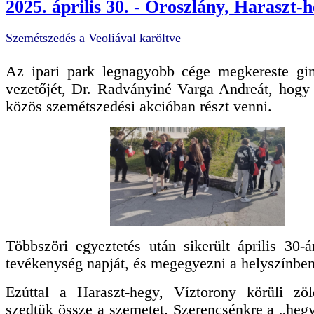
2025. április 30. - Oroszlány, Haraszt-
Szemétszedés a Veoliával karöltve
Az ipari park legnagyobb cége megkereste g
vezetőjét, Dr. Radványiné Varga Andreát, hogy
közös szemétszedési akcióban részt venni.
Többszöri egyeztetés után sikerült április 30-á
tevékenység napját, és megegyezni a helyszínben
Ezúttal a Haraszt-hegy, Víztorony körüli zöld
szedtük össze a szemetet. Szerencsénkre a „hegy