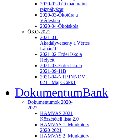
2020-02-Téli madaraink
rajzpályázat
2020-03-Ökotúra a
Vértesben
2020-04-Ökoiskola
ÖKO-2021
2021-01-
Akadályverseny a Vértes
Lábánál
2021-02-Erdei Iskola
Helyett
2021-03-Erdei Iskola
2021-09-11B
2021-04-NTP INNOV
021 - Majk-Cikk1
DokumentumBank
Dokumentumok 2020-
2022
HAMVAS 2021
Közzétételi lista 2.0
HAMVAS 1. Munkaterv
2020-2021
HAMVAS 2. Munkaterv