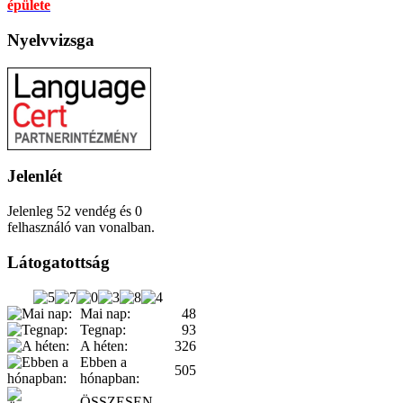
Nyelvvizsga
Jelenlét
Jelenleg 52 vendég és 0
felhasználó van vonalban.
Látogatottság
Mai nap:
48
Tegnap:
93
A héten:
326
Ebben a
505
hónapban:
ÖSSZESEN