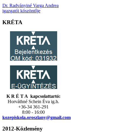
Dr. Radványiné Varga Andrea
igazgatói köszöntője
KRÉTA
K R É T A kapcsolattartó:
Horváthné Schein Éva ig.h.
+36-34 361-291
8:00 - 16:00
kozepiskola.
oroszlany@gmail.com
2012-Közlemény