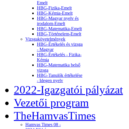
Emelt
HBG-Fizika-Emelt
HBG-Kémia-Emelt
HBG-Magyar nyelv és
irodalom-Emelt
HBG-Matematika-Emelt
HBG-Történelem-Emelt
Vizsgakövetelmények
HBG-Értékelés és vizsga
- Magyar
HBG-Értékelés - Fizika-
Kémia
HBG-Matematika belső
vizsga
HBG-Tanulók értékelése
- Idegen nyelv
2022-Igazgatói pályázat
Vezetői program
TheHamvasTimes
Hamvas Times 08 -