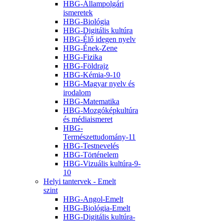
HBG-Állampolgári
ismeretek
HBG-Biológia
HBG-Digitális kultúra
HBG-Élő idegen nyelv
HBG-Ének-Zene
HBG-Fizika
HBG-Földrajz
HBG-Kémia-9-10
HBG-Magyar nyelv és
irodalom
HBG-Matematika
HBG-Mozgóképkultúra
és médiaismeret
HBG-
Természettudomány-11
HBG-Testnevelés
HBG-Történelem
HBG-Vizuális kultúra-9-
10
Helyi tantervek - Emelt
szint
HBG-Angol-Emelt
HBG-Biológia-Emelt
HBG-Digitális kultúra-