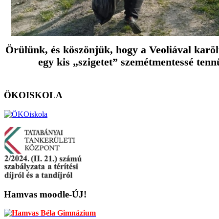
Örülünk, és köszönjük, hogy a Veoliával karölt
egy kis „szigetet” szemétmentessé tenn
ÖKOISKOLA
Hamvas
moodle-ÚJ!