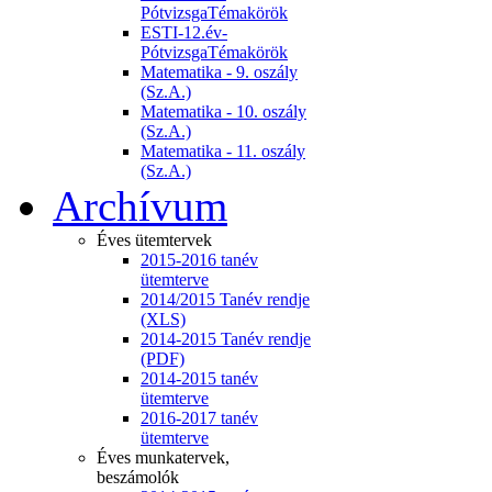
PótvizsgaTémakörök
ESTI-12.év-
PótvizsgaTémakörök
Matematika - 9. oszály
(Sz.A.)
Matematika - 10. oszály
(Sz.A.)
Matematika - 11. oszály
(Sz.A.)
Archívum
Éves ütemtervek
2015-2016 tanév
ütemterve
2014/2015 Tanév rendje
(XLS)
2014-2015 Tanév rendje
(PDF)
2014-2015 tanév
ütemterve
2016-2017 tanév
ütemterve
Éves munkatervek,
beszámolók