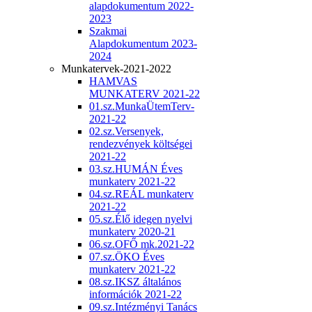
alapdokumentum 2022-
2023
Szakmai
Alapdokumentum 2023-
2024
Munkatervek-2021-2022
HAMVAS
MUNKATERV 2021-22
01.sz.MunkaÜtemTerv-
2021-22
02.sz.Versenyek,
rendezvények költségei
2021-22
03.sz.HUMÁN Éves
munkaterv 2021-22
04.sz.REÁL munkaterv
2021-22
05.sz.Élő idegen nyelvi
munkaterv 2020-21
06.sz.OFŐ mk.2021-22
07.sz.ÖKO Éves
munkaterv 2021-22
08.sz.IKSZ általános
információk 2021-22
09.sz.Intézményi Tanács