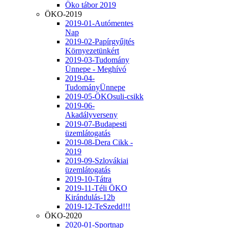
Öko tábor 2019
ÖKO-2019
2019-01-Autómentes
Nap
2019-02-Papírgyűjtés
Környezetünkért
2019-03-Tudomány
Ünnepe - Meghívó
2019-04-
TudományÜnnepe
2019-05-ÖKOsuli-csikk
2019-06-
Akadályverseny
2019-07-Budapesti
üzemlátogatás
2019-08-Dera Cikk -
2019
2019-09-Szlovákiai
üzemlátogatás
2019-10-Tátra
2019-11-Téli ÖKO
Kirándulás-12b
2019-12-TeSzedd!!!
ÖKO-2020
2020-01-Sportnap