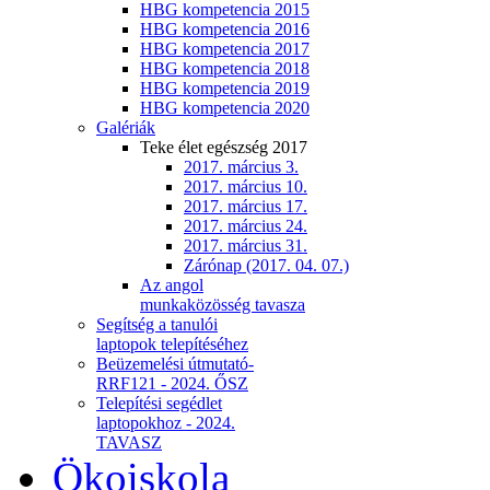
HBG kompetencia 2015
HBG kompetencia 2016
HBG kompetencia 2017
HBG kompetencia 2018
HBG kompetencia 2019
HBG kompetencia 2020
Galériák
Teke élet egészség 2017
2017. március 3.
2017. március 10.
2017. március 17.
2017. március 24.
2017. március 31.
Zárónap (2017. 04. 07.)
Az angol
munkaközösség tavasza
Segítség a tanulói
laptopok telepítéséhez
Beüzemelési útmutató-
RRF121 - 2024. ŐSZ
Telepítési segédlet
laptopokhoz - 2024.
TAVASZ
Ökoiskola