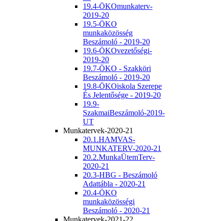
19.4-ÖKOmunkaterv-
2019-20
19.5-ÖKO
munkaközösség
Beszámoló - 2019-20
19.6-ÖKOvezetőségi-
2019-20
19.7-ÖKO - Szakköri
Beszámoló - 2019-20
19.8-ÖKOiskola Szerepe
És Jelentősége - 2019-20
19.9-
SzakmaiBeszámoló-2019-
UT
Munkatervek-2020-21
20.1.HAMVAS-
MUNKATERV-2020-21
20.2.MunkaÜtemTerv-
2020-21
20.3-HBG - Beszámoló
Adattábla - 2020-21
20.4-ÖKO
munkaközösségi
Beszámoló - 2020-21
Munkatervek-2021-22