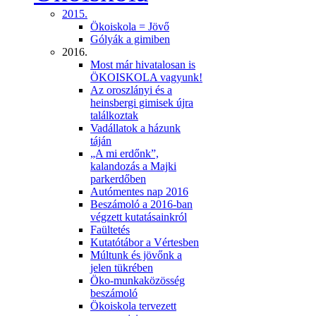
2015.
Ökoiskola = Jövő
Gólyák a gimiben
2016.
Most már hivatalosan is
ÖKOISKOLA vagyunk!
Az oroszlányi és a
heinsbergi gimisek újra
találkoztak
Vadállatok a házunk
táján
„A mi erdőnk”,
kalandozás a Majki
parkerdőben
Autómentes nap 2016
Beszámoló a 2016-ban
végzett kutatásainkról
Faültetés
Kutatótábor a Vértesben
Múltunk és jövőnk a
jelen tükrében
Öko-munkaközösség
beszámoló
Ökoiskola tervezett