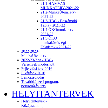
21.1-HAMVAS-
MUNKATERV-2021-22
21.2-MunkaÜtemTerv-
2021-22
21.3-HBG - Beszámoló
Tábla - 2021-22
21.4-ÖKOmunkaterv-
2021-22
21.5-ÖKO
munkaközösségi
Feladatok - 2021-22
2022-2023-
MunkaÜtemterv
2022-23-2.sz.-HBG-
Versenyek-módosított
Fejlesztési terv 2016
Elvárások 2016
Lemorzsolódás
Továbbképzési program,
beiskolázási terv
HELYITANTERVEK
Helyi tantervek -
Középszint