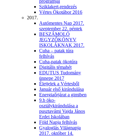
programjai
Sziklakert-rendezés
Vértes Ökotábor 2016
2017.
Autómentes Nap 2017.
szeptember 22. péntek
BESZÁMOLÓ
JEGYZŐKÖNYV
ISKOLÁKNAK 2017.
Cuha – patak túra
felhívás
Cuha-patak ökotúra
Digitális témahét
EDUTUS Tudomány
ünnepe 2017
Életjelek a Vértesből
Január első kirándulása
Energiaőrjárat a gimiben
9.b öko-
osztálykirándulása a
pusztavámi Vajda János
Erdei Iskolában
Föld Napja felhívás
Gyaloglás Világnapja
2017. október 14.