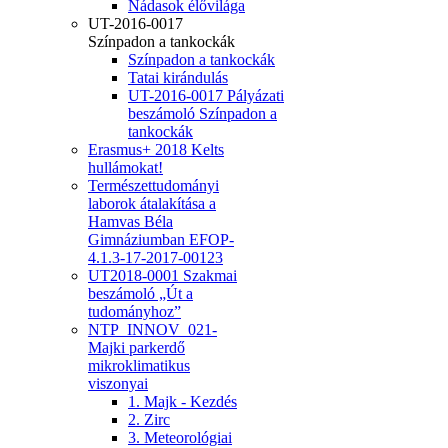
Nádasok élővilága
UT-2016-0017
Színpadon a tankockák
Színpadon a tankockák
Tatai kirándulás
UT-2016-0017 Pályázati
beszámoló Színpadon a
tankockák
Erasmus+ 2018 Kelts
hullámokat!
Természettudományi
laborok átalakítása a
Hamvas Béla
Gimnáziumban EFOP-
4.1.3-17-2017-00123
UT2018-0001 Szakmai
beszámoló „Út a
tudományhoz”
NTP_INNOV_021-
Majki parkerdő
mikroklimatikus
viszonyai
1. Majk - Kezdés
2. Zirc
3. Meteorológiai