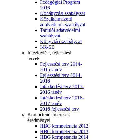
Pedagógiai Program
2016
Dohányzási szabályzat
Közalkalmazotti
adatvédelmi szabályzat
Tanulói adatvédelmi
szabályzat
Könyvtári szabályzat
I-K-SZ
Intézkedési, fejlesztési
tervek
Fejlesztési terv 2014-
2015 tanév
Fejlesztési terv 2014-
2016
Intézkedési terv 2015-
2016 tanév
Intézkedési terv 2016-
2017 tanév
2016 fejlesztési terv
Kompetenciamérések
eredményei
HBG kompetencia 2012
HBG kompetencia 2013
HBG kompetencia 2014