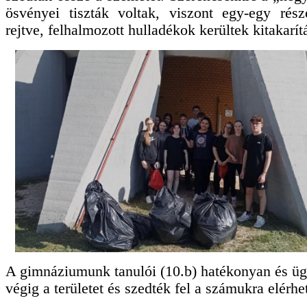
ösvényei tiszták voltak, viszont egy-egy rész
rejtve, felhalmozott hulladékok kerültek kitakarít
A gimnáziumunk tanulói (10.b) hatékonyan és üg
végig a területet és szedték fel a számukra elérhe