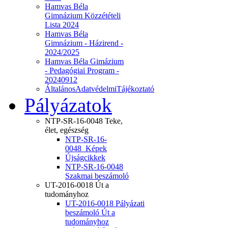
Hamvas Béla
Gimnázium Közzétételi
Lista 2024
Hamvas Béla
Gimnázium - Házirend -
2024/2025
Hamvas Béla Gimázium
- Pedagógiai Program -
20240912
ÁltalánosAdatvédelmiTájékoztató
Pályázatok
NTP-SR-16-0048 Teke,
élet, egészség
NTP-SR-16-
0048_Képek
Újságcikkek
NTP-SR-16-0048
Szakmai beszámoló
UT-2016-0018 Út a
tudományhoz
UT-2016-0018 Pályázati
beszámoló Út a
tudományhoz