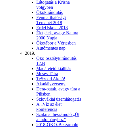
Látogatás a Krisna
völgyben
Ökokirándulás
Fenntarthatósági
Témahét 2018
Erdei iskola 2018
Életjelek, avagy Natura
2000 Napja
Ökotábor a Vértesben
Autómentes nap
2019.
Öko-osztálykirándulás
12.B
Madáretető kiállítás
Mesés Tátra
TeSzedd Akció!
Akadályverseny
Dera-patak, avagy túra a
Pilisben
Szlovákiai üzemlátogatás
A „Víz az élet”
konferencia
Szakmai beszámoló „Út
a tudományhoz”
2018-ÖKO-Beszámoló