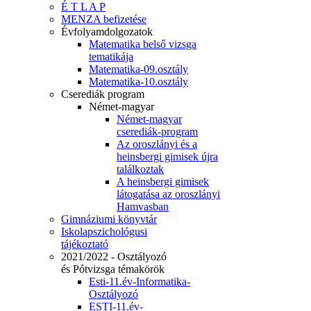
É T L A P
MENZA befizetése
Évfolyamdolgozatok
Matematika belső vizsga
tematikája
Matematika-09.osztály
Matematika-10.osztály
Cserediák program
Német-magyar
Német-magyar
cserediák-program
Az oroszlányi és a
heinsbergi gimisek újra
találkoztak
A heinsbergi gimisek
látogatása az oroszlányi
Hamvasban
Gimnáziumi könyvtár
Iskolapszichológusi
tájékoztató
2021/2022 - Osztályozó
és Pótvizsga témakörök
Esti-11.év-Informatika-
Osztályozó
ESTI-11.év-