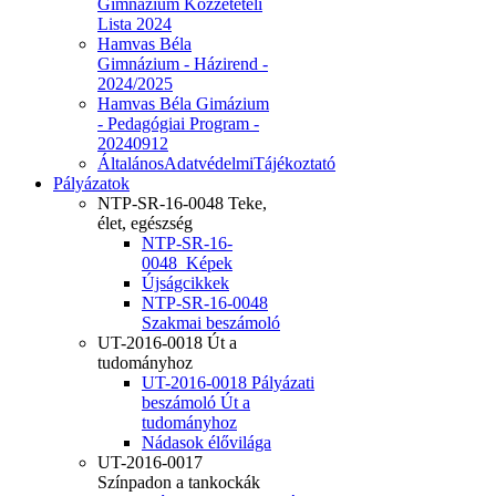
Gimnázium Közzétételi
Lista 2024
Hamvas Béla
Gimnázium - Házirend -
2024/2025
Hamvas Béla Gimázium
- Pedagógiai Program -
20240912
ÁltalánosAdatvédelmiTájékoztató
Pályázatok
NTP-SR-16-0048 Teke,
élet, egészség
NTP-SR-16-
0048_Képek
Újságcikkek
NTP-SR-16-0048
Szakmai beszámoló
UT-2016-0018 Út a
tudományhoz
UT-2016-0018 Pályázati
beszámoló Út a
tudományhoz
Nádasok élővilága
UT-2016-0017
Színpadon a tankockák