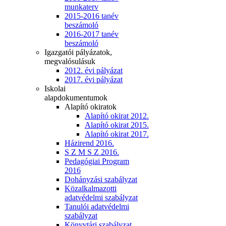
munkaterv
2015-2016 tanév
beszámoló
2016-2017 tanév
beszámoló
Igazgatói pályázatok,
megvalósulásuk
2012. évi pályázat
2017. évi pályázat
Iskolai
alapdokumentumok
Alapító okiratok
Alapító okirat 2012.
Alapító okirat 2015.
Alapító okirat 2017.
Házirend 2016.
S Z M S Z 2016.
Pedagógiai Program
2016
Dohányzási szabályzat
Közalkalmazotti
adatvédelmi szabályzat
Tanulói adatvédelmi
szabályzat
Könyvtári szabályzat