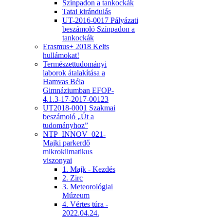
Színpadon a tankockák
Tatai kirándulás
UT-2016-0017 Pályázati
beszámoló Színpadon a
tankockák
Erasmus+ 2018 Kelts
hullámokat!
Természettudományi
laborok átalakítása a
Hamvas Béla
Gimnáziumban EFOP-
4.1.3-17-2017-00123
UT2018-0001 Szakmai
beszámoló „Út a
tudományhoz”
NTP_INNOV_021-
Majki parkerdő
mikroklimatikus
viszonyai
1. Majk - Kezdés
2. Zirc
3. Meteorológiai
Múzeum
4. Vértes túra -
2022.04.24.