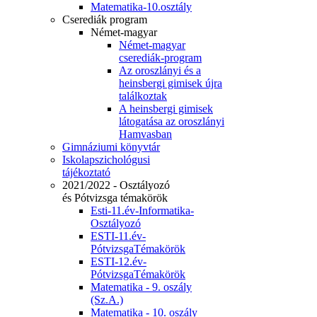
Matematika-10.osztály
Cserediák program
Német-magyar
Német-magyar
cserediák-program
Az oroszlányi és a
heinsbergi gimisek újra
találkoztak
A heinsbergi gimisek
látogatása az oroszlányi
Hamvasban
Gimnáziumi könyvtár
Iskolapszichológusi
tájékoztató
2021/2022 - Osztályozó
és Pótvizsga témakörök
Esti-11.év-Informatika-
Osztályozó
ESTI-11.év-
PótvizsgaTémakörök
ESTI-12.év-
PótvizsgaTémakörök
Matematika - 9. oszály
(Sz.A.)
Matematika - 10. oszály