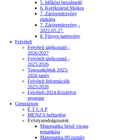
5. Időközi beszámoló
6. Kerékpárral Majkra
7. Zárórendezvény
plakátja
7. Zárórendezvény -
2022.05.27.
8. Fényes tanösvény
Felvételi
Felvételi tájékoztató -
2026/2027
Felvételi tájékoztató -
2025/2026
Tagozatkódok 2025-
2026 tanév
Felvételi Információk
2025/2026
Felvételi-2024-Közfelvir
program
Gimnázium
É T L A P
MENZA befizetése
Évfolyamdolgozatok
Matematika belső vizsga
tematikája
Matematika-09.osztály