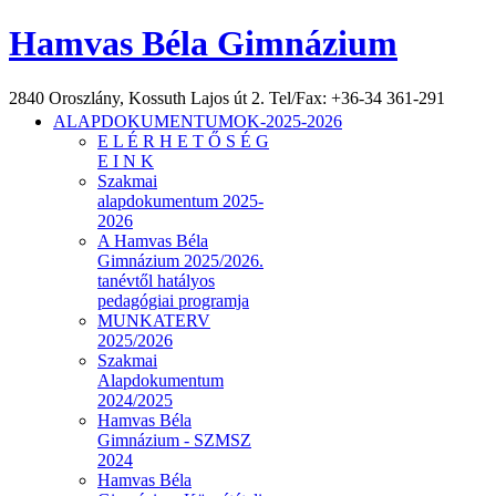
Hamvas Béla Gimnázium
2840 Oroszlány, Kossuth Lajos út 2. Tel/Fax: +36-34 361-291
ALAPDOKUMENTUMOK-2025-2026
E L É R H E T Ő S É G
E I N K
Szakmai
alapdokumentum 2025-
2026
A Hamvas Béla
Gimnázium 2025/2026.
tanévtől hatályos
pedagógiai programja
MUNKATERV
2025/2026
Szakmai
Alapdokumentum
2024/2025
Hamvas Béla
Gimnázium - SZMSZ
2024
Hamvas Béla