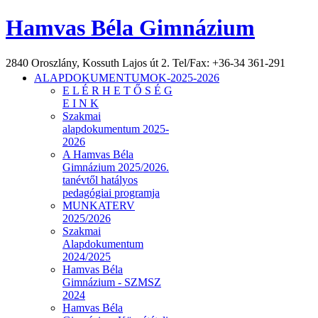
Hamvas Béla Gimnázium
2840 Oroszlány, Kossuth Lajos út 2. Tel/Fax: +36-34 361-291
ALAPDOKUMENTUMOK-2025-2026
E L É R H E T Ő S É G
E I N K
Szakmai
alapdokumentum 2025-
2026
A Hamvas Béla
Gimnázium 2025/2026.
tanévtől hatályos
pedagógiai programja
MUNKATERV
2025/2026
Szakmai
Alapdokumentum
2024/2025
Hamvas Béla
Gimnázium - SZMSZ
2024
Hamvas Béla