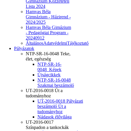
Gimnázium Közzétételi
Lista 2024
Hamvas Béla
Gimnázium - Házirend -
2024/2025
Hamvas Béla Gimázium
- Pedagógiai Program -
20240912
ÁltalánosAdatvédelmiTájékoztató
Pályázatok
NTP-SR-16-0048 Teke,
élet, egészség
NTP-SR-16-
0048_Képek
Újságcikkek
NTP-SR-16-0048
Szakmai beszámoló
UT-2016-0018 Út a
tudományhoz
UT-2016-0018 Pályázati
beszámoló Út a
tudományhoz
Nádasok élővilága
UT-2016-0017
Színpadon a tankockák