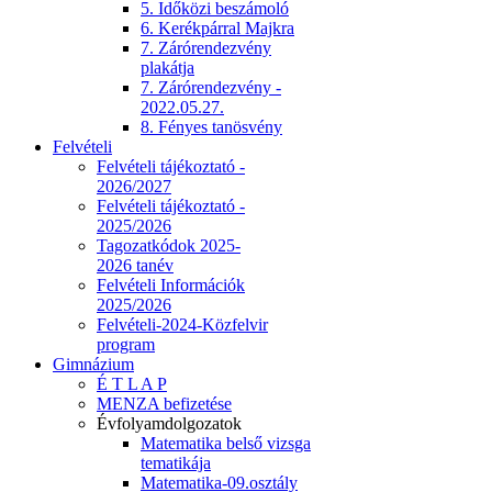
5. Időközi beszámoló
6. Kerékpárral Majkra
7. Zárórendezvény
plakátja
7. Zárórendezvény -
2022.05.27.
8. Fényes tanösvény
Felvételi
Felvételi tájékoztató -
2026/2027
Felvételi tájékoztató -
2025/2026
Tagozatkódok 2025-
2026 tanév
Felvételi Információk
2025/2026
Felvételi-2024-Közfelvir
program
Gimnázium
É T L A P
MENZA befizetése
Évfolyamdolgozatok
Matematika belső vizsga
tematikája
Matematika-09.osztály