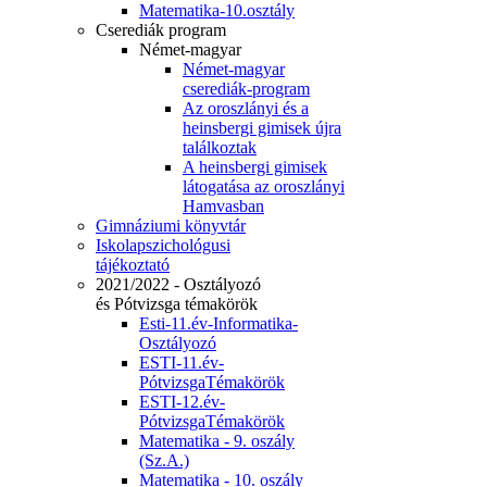
Matematika-10.osztály
Cserediák program
Német-magyar
Német-magyar
cserediák-program
Az oroszlányi és a
heinsbergi gimisek újra
találkoztak
A heinsbergi gimisek
látogatása az oroszlányi
Hamvasban
Gimnáziumi könyvtár
Iskolapszichológusi
tájékoztató
2021/2022 - Osztályozó
és Pótvizsga témakörök
Esti-11.év-Informatika-
Osztályozó
ESTI-11.év-
PótvizsgaTémakörök
ESTI-12.év-
PótvizsgaTémakörök
Matematika - 9. oszály
(Sz.A.)
Matematika - 10. oszály