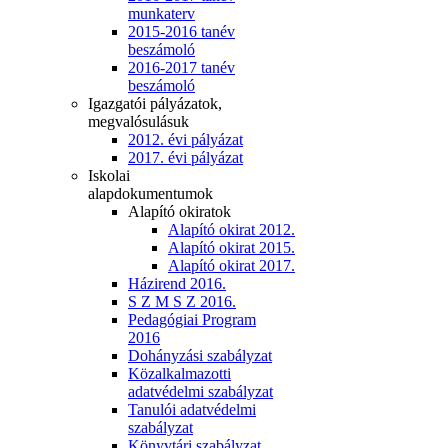
munkaterv
2015-2016 tanév
beszámoló
2016-2017 tanév
beszámoló
Igazgatói pályázatok,
megvalósulásuk
2012. évi pályázat
2017. évi pályázat
Iskolai
alapdokumentumok
Alapító okiratok
Alapító okirat 2012.
Alapító okirat 2015.
Alapító okirat 2017.
Házirend 2016.
S Z M S Z 2016.
Pedagógiai Program
2016
Dohányzási szabályzat
Közalkalmazotti
adatvédelmi szabályzat
Tanulói adatvédelmi
szabályzat
Könyvtári szabályzat