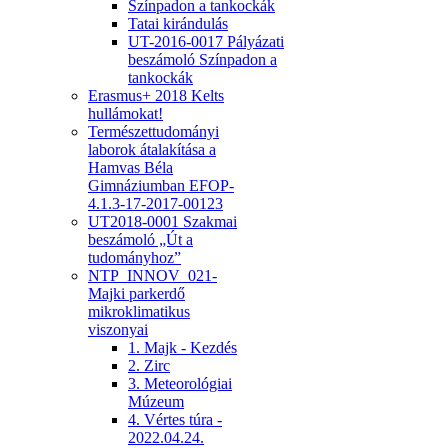
Színpadon a tankockák
Tatai kirándulás
UT-2016-0017 Pályázati
beszámoló Színpadon a
tankockák
Erasmus+ 2018 Kelts
hullámokat!
Természettudományi
laborok átalakítása a
Hamvas Béla
Gimnáziumban EFOP-
4.1.3-17-2017-00123
UT2018-0001 Szakmai
beszámoló „Út a
tudományhoz”
NTP_INNOV_021-
Majki parkerdő
mikroklimatikus
viszonyai
1. Majk - Kezdés
2. Zirc
3. Meteorológiai
Múzeum
4. Vértes túra -
2022.04.24.