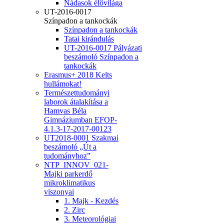
Nádasok élővilága
UT-2016-0017
Színpadon a tankockák
Színpadon a tankockák
Tatai kirándulás
UT-2016-0017 Pályázati
beszámoló Színpadon a
tankockák
Erasmus+ 2018 Kelts
hullámokat!
Természettudományi
laborok átalakítása a
Hamvas Béla
Gimnáziumban EFOP-
4.1.3-17-2017-00123
UT2018-0001 Szakmai
beszámoló „Út a
tudományhoz”
NTP_INNOV_021-
Majki parkerdő
mikroklimatikus
viszonyai
1. Majk - Kezdés
2. Zirc
3. Meteorológiai