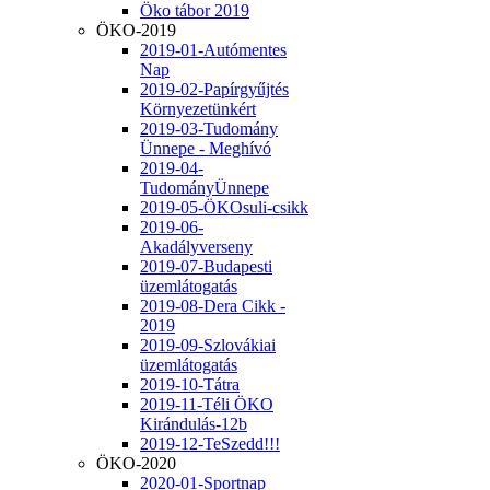
Öko tábor 2019
ÖKO-2019
2019-01-Autómentes
Nap
2019-02-Papírgyűjtés
Környezetünkért
2019-03-Tudomány
Ünnepe - Meghívó
2019-04-
TudományÜnnepe
2019-05-ÖKOsuli-csikk
2019-06-
Akadályverseny
2019-07-Budapesti
üzemlátogatás
2019-08-Dera Cikk -
2019
2019-09-Szlovákiai
üzemlátogatás
2019-10-Tátra
2019-11-Téli ÖKO
Kirándulás-12b
2019-12-TeSzedd!!!
ÖKO-2020
2020-01-Sportnap