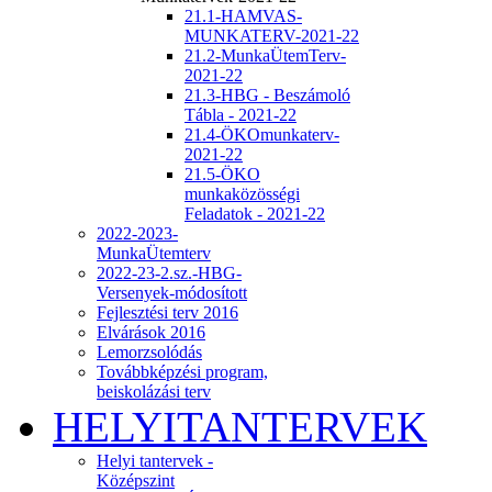
21.1-HAMVAS-
MUNKATERV-2021-22
21.2-MunkaÜtemTerv-
2021-22
21.3-HBG - Beszámoló
Tábla - 2021-22
21.4-ÖKOmunkaterv-
2021-22
21.5-ÖKO
munkaközösségi
Feladatok - 2021-22
2022-2023-
MunkaÜtemterv
2022-23-2.sz.-HBG-
Versenyek-módosított
Fejlesztési terv 2016
Elvárások 2016
Lemorzsolódás
Továbbképzési program,
beiskolázási terv
HELYITANTERVEK
Helyi tantervek -
Középszint