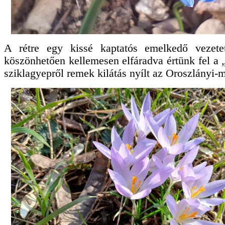
A rétre egy kissé kaptatós emelkedő vezete
köszönhetően kellemesen elfáradva értünk fel a 
sziklagyepről remek kilátás nyílt az Oroszlányi-