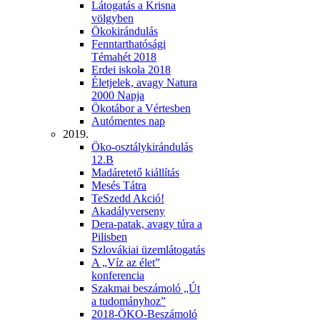
Látogatás a Krisna
völgyben
Ökokirándulás
Fenntarthatósági
Témahét 2018
Erdei iskola 2018
Életjelek, avagy Natura
2000 Napja
Ökotábor a Vértesben
Autómentes nap
2019.
Öko-osztálykirándulás
12.B
Madáretető kiállítás
Mesés Tátra
TeSzedd Akció!
Akadályverseny
Dera-patak, avagy túra a
Pilisben
Szlovákiai üzemlátogatás
A „Víz az élet”
konferencia
Szakmai beszámoló „Út
a tudományhoz”
2018-ÖKO-Beszámoló