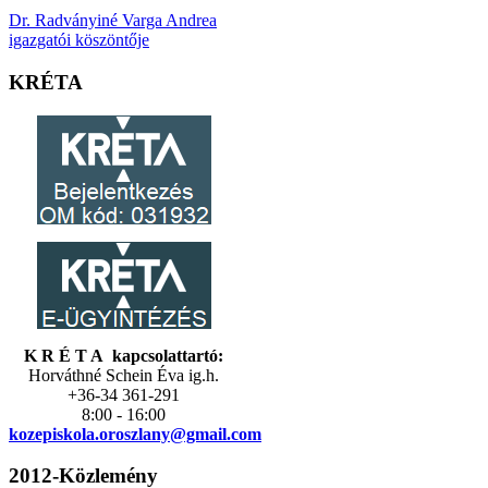
Dr. Radványiné Varga Andrea
igazgatói köszöntője
KRÉTA
K R É T A kapcsolattartó:
Horváthné Schein Éva ig.h.
+36-34 361-291
8:00 - 16:00
kozepiskola.
oroszlany@gmail.com
2012-Közlemény