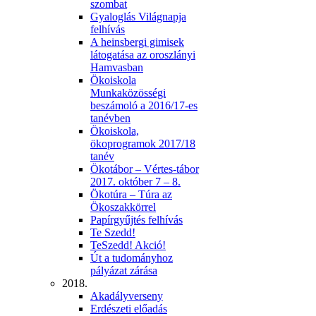
szombat
Gyaloglás Világnapja
felhívás
A heinsbergi gimisek
látogatása az oroszlányi
Hamvasban
Ökoiskola
Munkaközösségi
beszámoló a 2016/17-es
tanévben
Ökoiskola,
ökoprogramok 2017/18
tanév
Ökotábor – Vértes-tábor
2017. október 7 – 8.
Ökotúra – Túra az
Ökoszakkörrel
Papírgyűjtés felhívás
Te Szedd!
TeSzedd! Akció!
Út a tudományhoz
pályázat zárása
2018.
Akadályverseny
Erdészeti előadás