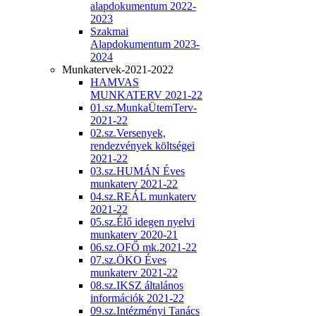
alapdokumentum 2022-
2023
Szakmai
Alapdokumentum 2023-
2024
Munkatervek-2021-2022
HAMVAS
MUNKATERV 2021-22
01.sz.MunkaÜtemTerv-
2021-22
02.sz.Versenyek,
rendezvények költségei
2021-22
03.sz.HUMÁN Éves
munkaterv 2021-22
04.sz.REÁL munkaterv
2021-22
05.sz.Élő idegen nyelvi
munkaterv 2020-21
06.sz.OFŐ mk.2021-22
07.sz.ÖKO Éves
munkaterv 2021-22
08.sz.IKSZ általános
információk 2021-22
09.sz.Intézményi Tanács