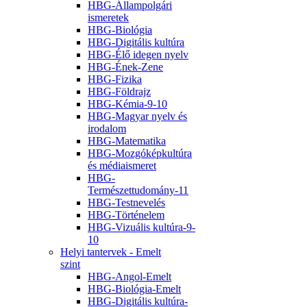
HBG-Állampolgári
ismeretek
HBG-Biológia
HBG-Digitális kultúra
HBG-Élő idegen nyelv
HBG-Ének-Zene
HBG-Fizika
HBG-Földrajz
HBG-Kémia-9-10
HBG-Magyar nyelv és
irodalom
HBG-Matematika
HBG-Mozgóképkultúra
és médiaismeret
HBG-
Természettudomány-11
HBG-Testnevelés
HBG-Történelem
HBG-Vizuális kultúra-9-
10
Helyi tantervek - Emelt
szint
HBG-Angol-Emelt
HBG-Biológia-Emelt
HBG-Digitális kultúra-