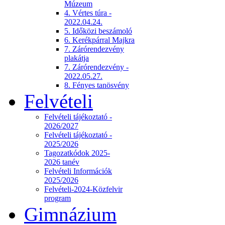
Múzeum
4. Vértes túra -
2022.04.24.
5. Időközi beszámoló
6. Kerékpárral Majkra
7. Zárórendezvény
plakátja
7. Zárórendezvény -
2022.05.27.
8. Fényes tanösvény
Felvételi
Felvételi tájékoztató -
2026/2027
Felvételi tájékoztató -
2025/2026
Tagozatkódok 2025-
2026 tanév
Felvételi Információk
2025/2026
Felvételi-2024-Közfelvir
program
Gimnázium