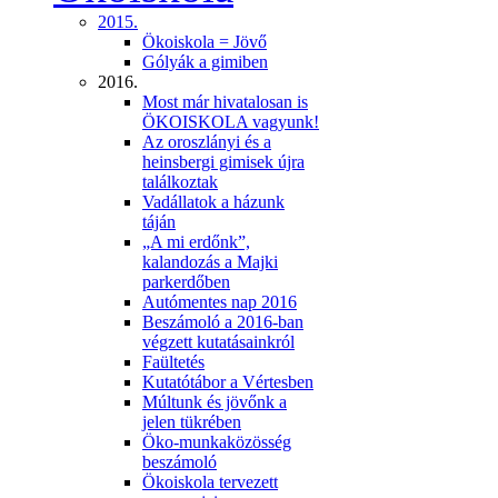
2015.
Ökoiskola = Jövő
Gólyák a gimiben
2016.
Most már hivatalosan is
ÖKOISKOLA vagyunk!
Az oroszlányi és a
heinsbergi gimisek újra
találkoztak
Vadállatok a házunk
táján
„A mi erdőnk”,
kalandozás a Majki
parkerdőben
Autómentes nap 2016
Beszámoló a 2016-ban
végzett kutatásainkról
Faültetés
Kutatótábor a Vértesben
Múltunk és jövőnk a
jelen tükrében
Öko-munkaközösség
beszámoló
Ökoiskola tervezett