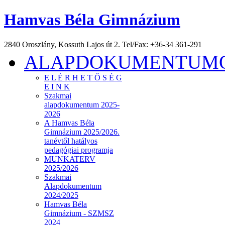
Hamvas Béla Gimnázium
2840 Oroszlány, Kossuth Lajos út 2. Tel/Fax: +36-34 361-291
ALAPDOKUMENTUMOK
E L É R H E T Ő S É G
E I N K
Szakmai
alapdokumentum 2025-
2026
A Hamvas Béla
Gimnázium 2025/2026.
tanévtől hatályos
pedagógiai programja
MUNKATERV
2025/2026
Szakmai
Alapdokumentum
2024/2025
Hamvas Béla
Gimnázium - SZMSZ
2024