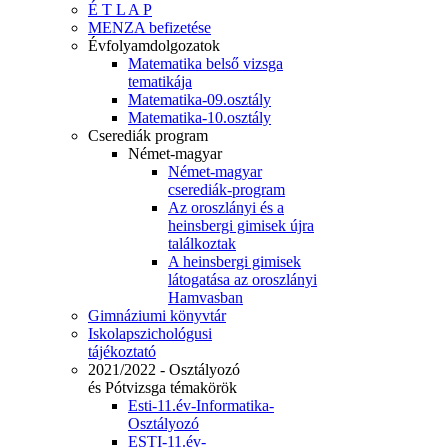
É T L A P
MENZA befizetése
Évfolyamdolgozatok
Matematika belső vizsga
tematikája
Matematika-09.osztály
Matematika-10.osztály
Cserediák program
Német-magyar
Német-magyar
cserediák-program
Az oroszlányi és a
heinsbergi gimisek újra
találkoztak
A heinsbergi gimisek
látogatása az oroszlányi
Hamvasban
Gimnáziumi könyvtár
Iskolapszichológusi
tájékoztató
2021/2022 - Osztályozó
és Pótvizsga témakörök
Esti-11.év-Informatika-
Osztályozó
ESTI-11.év-