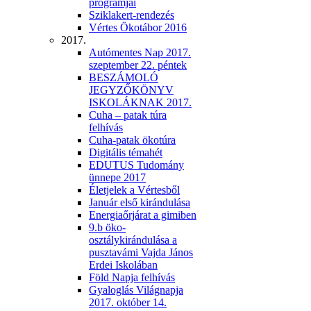
programjai
Sziklakert-rendezés
Vértes Ökotábor 2016
2017.
Autómentes Nap 2017.
szeptember 22. péntek
BESZÁMOLÓ
JEGYZŐKÖNYV
ISKOLÁKNAK 2017.
Cuha – patak túra
felhívás
Cuha-patak ökotúra
Digitális témahét
EDUTUS Tudomány
ünnepe 2017
Életjelek a Vértesből
Január első kirándulása
Energiaőrjárat a gimiben
9.b öko-
osztálykirándulása a
pusztavámi Vajda János
Erdei Iskolában
Föld Napja felhívás
Gyaloglás Világnapja
2017. október 14.