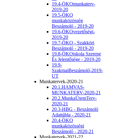
19.4-ÖKOmunkaterv-
2019-20
19.5-ÖKO
munkaközösség
Beszámoló - 2019-20
19.6-ÖKOvezetőségi-
2019-20
19.7-ÖKO - Szakköri
Beszámoló - 2019-20
19.8-ÖKOiskola Szerepe
És Jelentősége - 2019-20
19.9-
SzakmaiBeszámoló-2019-
UT
Munkatervek-2020-21
20.1.HAMVAS-
MUNKATERV-2020-21
20.2.MunkaÜtemTerv-
2020-21
20.3-HBG - Beszámoló
Adattábla - 2020-21
20.4-ÖKO
munkaközösségi
Beszámoló - 2020-21
Munkatervek-2021-22