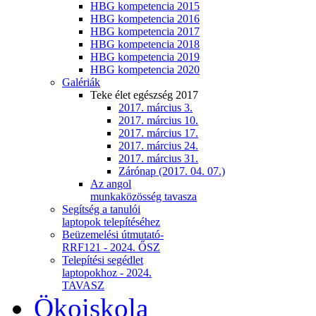
HBG kompetencia 2015
HBG kompetencia 2016
HBG kompetencia 2017
HBG kompetencia 2018
HBG kompetencia 2019
HBG kompetencia 2020
Galériák
Teke élet egészség 2017
2017. március 3.
2017. március 10.
2017. március 17.
2017. március 24.
2017. március 31.
Zárónap (2017. 04. 07.)
Az angol
munkaközösség tavasza
Segítség a tanulói
laptopok telepítéséhez
Beüzemelési útmutató-
RRF121 - 2024. ŐSZ
Telepítési segédlet
laptopokhoz - 2024.
TAVASZ
Ökoiskola