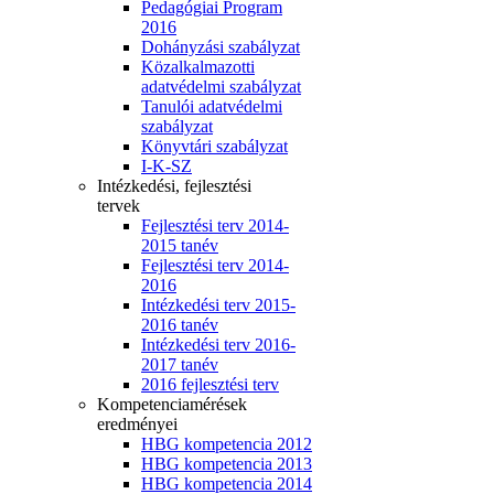
Pedagógiai Program
2016
Dohányzási szabályzat
Közalkalmazotti
adatvédelmi szabályzat
Tanulói adatvédelmi
szabályzat
Könyvtári szabályzat
I-K-SZ
Intézkedési, fejlesztési
tervek
Fejlesztési terv 2014-
2015 tanév
Fejlesztési terv 2014-
2016
Intézkedési terv 2015-
2016 tanév
Intézkedési terv 2016-
2017 tanév
2016 fejlesztési terv
Kompetenciamérések
eredményei
HBG kompetencia 2012
HBG kompetencia 2013
HBG kompetencia 2014