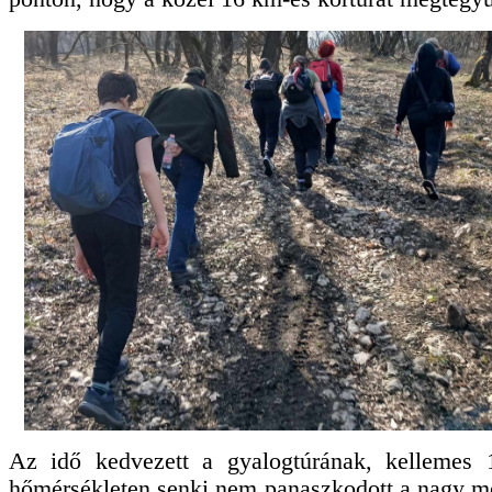
Az idő kedvezett a gyalogtúrának, kellemes 
hőmérsékleten senki nem panaszkodott a nagy m