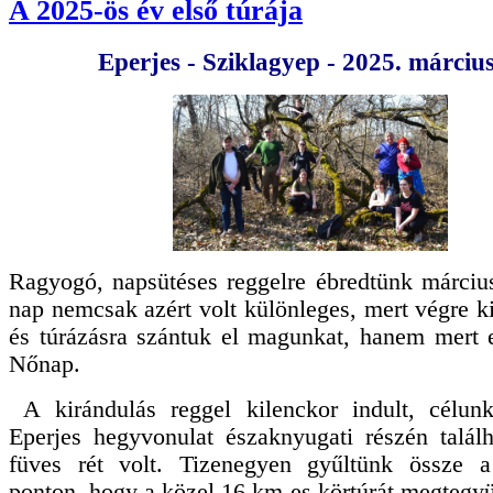
A 2025-ös év első túrája
Eperjes - Sziklagyep - 2025. március
Ragyogó, napsütéses reggelre ébredtünk márciu
nap nemcsak azért volt különleges, mert végre 
és túrázásra szántuk el magunkat, hanem mert 
Nőnap.
A kirándulás reggel kilenckor indult, célun
Eperjes hegyvonulat északnyugati részén találh
füves rét volt. Tizenegyen gyűltünk össze a 
ponton, hogy a közel 16 km-es körtúrát megtegy