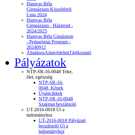
Hamvas Béla
Gimnázium Közzétételi
Lista 2024
Hamvas Béla
Gimnázium - Házirend -
2024/2025
Hamvas Béla Gimázium
- Pedagógiai Program -
20240912
ÁltalánosAdatvédelmiTájékoztató
Pályázatok
NTP-SR-16-0048 Teke,
élet, egészség
NTP-SR-16-
0048_Képek
Újságcikkek
NTP-SR-16-0048
Szakmai beszámoló
UT-2016-0018 Út a
tudományhoz
UT-2016-0018 Pályázati
beszámoló Út a
tudományhoz