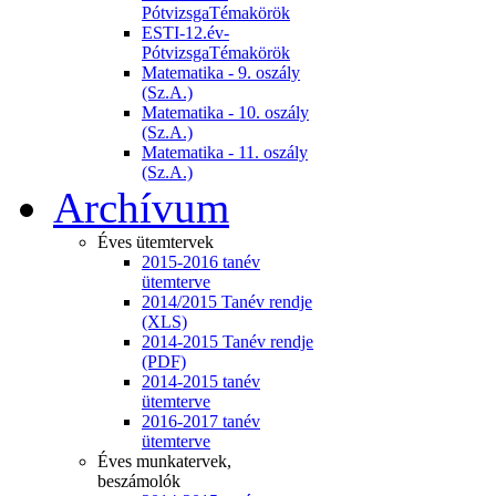
PótvizsgaTémakörök
ESTI-12.év-
PótvizsgaTémakörök
Matematika - 9. oszály
(Sz.A.)
Matematika - 10. oszály
(Sz.A.)
Matematika - 11. oszály
(Sz.A.)
Archívum
Éves ütemtervek
2015-2016 tanév
ütemterve
2014/2015 Tanév rendje
(XLS)
2014-2015 Tanév rendje
(PDF)
2014-2015 tanév
ütemterve
2016-2017 tanév
ütemterve
Éves munkatervek,
beszámolók