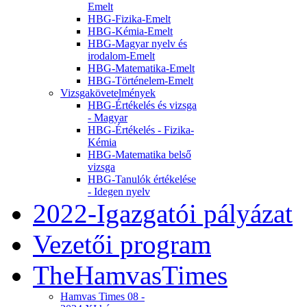
Emelt
HBG-Fizika-Emelt
HBG-Kémia-Emelt
HBG-Magyar nyelv és
irodalom-Emelt
HBG-Matematika-Emelt
HBG-Történelem-Emelt
Vizsgakövetelmények
HBG-Értékelés és vizsga
- Magyar
HBG-Értékelés - Fizika-
Kémia
HBG-Matematika belső
vizsga
HBG-Tanulók értékelése
- Idegen nyelv
2022-Igazgatói pályázat
Vezetői program
TheHamvasTimes
Hamvas Times 08 -