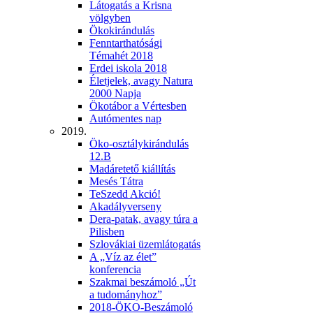
Látogatás a Krisna
völgyben
Ökokirándulás
Fenntarthatósági
Témahét 2018
Erdei iskola 2018
Életjelek, avagy Natura
2000 Napja
Ökotábor a Vértesben
Autómentes nap
2019.
Öko-osztálykirándulás
12.B
Madáretető kiállítás
Mesés Tátra
TeSzedd Akció!
Akadályverseny
Dera-patak, avagy túra a
Pilisben
Szlovákiai üzemlátogatás
A „Víz az élet”
konferencia
Szakmai beszámoló „Út
a tudományhoz”
2018-ÖKO-Beszámoló