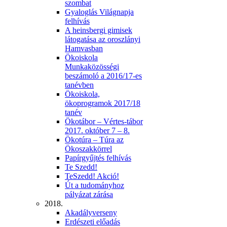
szombat
Gyaloglás Világnapja
felhívás
A heinsbergi gimisek
látogatása az oroszlányi
Hamvasban
Ökoiskola
Munkaközösségi
beszámoló a 2016/17-es
tanévben
Ökoiskola,
ökoprogramok 2017/18
tanév
Ökotábor – Vértes-tábor
2017. október 7 – 8.
Ökotúra – Túra az
Ökoszakkörrel
Papírgyűjtés felhívás
Te Szedd!
TeSzedd! Akció!
Út a tudományhoz
pályázat zárása
2018.
Akadályverseny
Erdészeti előadás