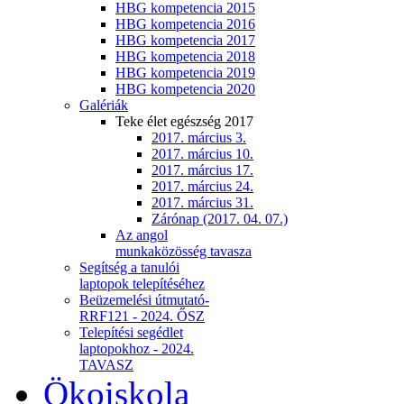
HBG kompetencia 2015
HBG kompetencia 2016
HBG kompetencia 2017
HBG kompetencia 2018
HBG kompetencia 2019
HBG kompetencia 2020
Galériák
Teke élet egészség 2017
2017. március 3.
2017. március 10.
2017. március 17.
2017. március 24.
2017. március 31.
Zárónap (2017. 04. 07.)
Az angol
munkaközösség tavasza
Segítség a tanulói
laptopok telepítéséhez
Beüzemelési útmutató-
RRF121 - 2024. ŐSZ
Telepítési segédlet
laptopokhoz - 2024.
TAVASZ
Ökoiskola