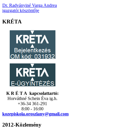
Dr. Radványiné Varga Andrea
igazgatói köszöntője
KRÉTA
K R É T A kapcsolattartó:
Horváthné Schein Éva ig.h.
+36-34 361-291
8:00 - 16:00
kozepiskola.
oroszlany@gmail.com
2012-Közlemény