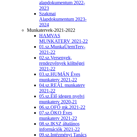
alapdokumentum 2022-
2023
Szakmai
Alapdokumentum 2023-
2024
Munkatervek-2021-2022
HAMVAS
MUNKATERV 2021-22
01.sz.MunkaÜtemTerv-
2021-22
02.sz.Versenyek,
rendezvények költségei
2021-22
03.sz.HUMÁN Éves
munkaterv 2021-22
04.sz.REÁL munkaterv
2021-22
05.sz.Élő idegen nyelvi
munkaterv 2020-21
06.sz.OFŐ mk.2021-22
07.sz.ÖKO Éves
munkaterv 2021-22
08.sz.IKSZ általános
információk 2021-22
09.sz.Intézményi Tanács