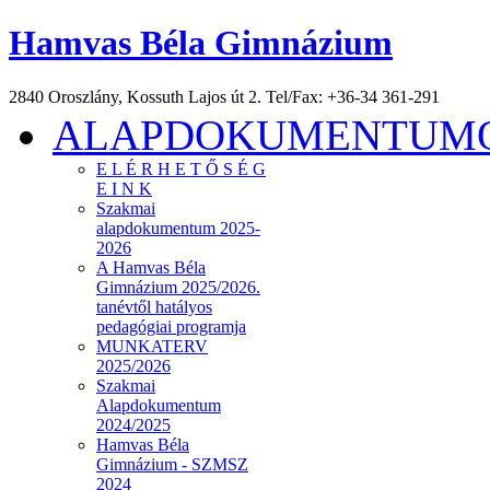
Hamvas Béla Gimnázium
2840 Oroszlány, Kossuth Lajos út 2. Tel/Fax: +36-34 361-291
ALAPDOKUMENTUMOK
E L É R H E T Ő S É G
E I N K
Szakmai
alapdokumentum 2025-
2026
A Hamvas Béla
Gimnázium 2025/2026.
tanévtől hatályos
pedagógiai programja
MUNKATERV
2025/2026
Szakmai
Alapdokumentum
2024/2025
Hamvas Béla
Gimnázium - SZMSZ
2024