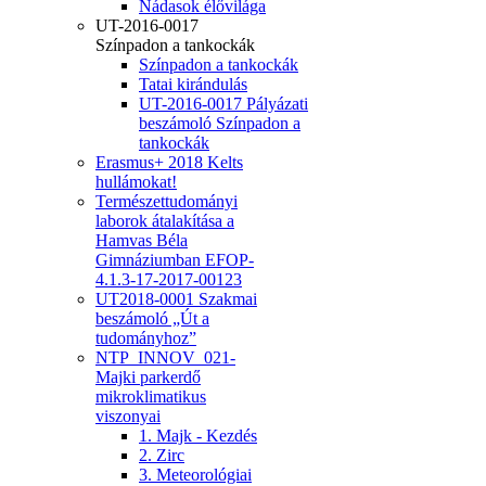
Nádasok élővilága
UT-2016-0017
Színpadon a tankockák
Színpadon a tankockák
Tatai kirándulás
UT-2016-0017 Pályázati
beszámoló Színpadon a
tankockák
Erasmus+ 2018 Kelts
hullámokat!
Természettudományi
laborok átalakítása a
Hamvas Béla
Gimnáziumban EFOP-
4.1.3-17-2017-00123
UT2018-0001 Szakmai
beszámoló „Út a
tudományhoz”
NTP_INNOV_021-
Majki parkerdő
mikroklimatikus
viszonyai
1. Majk - Kezdés
2. Zirc
3. Meteorológiai