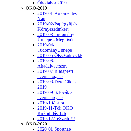
Öko tábor 2019
ÖKO-2019
2019-01-Autómentes
Nap
2019-02-Papírgyűjtés
Környezetünkért
2019-03-Tudomány
Ünnepe - Meghívó
2019-04-
TudományÜnnepe
2019-05-ÖKOsuli-csikk
2019-06-
Akadályverseny
2019-07-Budapesti
üzemlátogatás
2019-08-Dera Cikk -
2019
2019-09-Szlovákiai
üzemlátogatás
2019-10-Tátra
2019-11-Téli ÖKO
Kirándulás-12b
2019-12-TeSzedd!!!
ÖKO-2020
2020-01-Sportnap