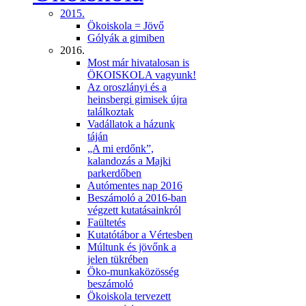
2015.
Ökoiskola = Jövő
Gólyák a gimiben
2016.
Most már hivatalosan is
ÖKOISKOLA vagyunk!
Az oroszlányi és a
heinsbergi gimisek újra
találkoztak
Vadállatok a házunk
táján
„A mi erdőnk”,
kalandozás a Majki
parkerdőben
Autómentes nap 2016
Beszámoló a 2016-ban
végzett kutatásainkról
Faültetés
Kutatótábor a Vértesben
Múltunk és jövőnk a
jelen tükrében
Öko-munkaközösség
beszámoló
Ökoiskola tervezett