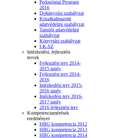
Pedagógiai Program
2016
Dohányzási szabályzat
Közalkalmazotti
adatvédelmi szabályzat
Tanulói adatvédelmi
szabályzat
Könyvtári szabályzat
I-K-SZ
Intézkedési, fejlesztési
tervek
Fejlesztési terv 2014-
2015 tanév
Fejlesztési terv 2014-
2016
Intézkedési terv 2015-
2016 tanév
Intézkedési terv 2016-
2017 tanév
2016 fejlesztési terv
Kompetenciamérések
eredményei
HBG kompetencia 2012
HBG kompetencia 2013
HBG kompetencia 2014