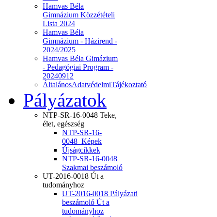
Hamvas Béla
Gimnázium Közzétételi
Lista 2024
Hamvas Béla
Gimnázium - Házirend -
2024/2025
Hamvas Béla Gimázium
- Pedagógiai Program -
20240912
ÁltalánosAdatvédelmiTájékoztató
Pályázatok
NTP-SR-16-0048 Teke,
élet, egészség
NTP-SR-16-
0048_Képek
Újságcikkek
NTP-SR-16-0048
Szakmai beszámoló
UT-2016-0018 Út a
tudományhoz
UT-2016-0018 Pályázati
beszámoló Út a
tudományhoz