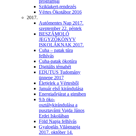
programjai
Sziklakert-rendezés
Vértes Ökotábor 2016
2017.
Autómentes Nap 2017.
szeptember 22. péntek
BESZÁMOLÓ
JEGYZŐKÖNYV
ISKOLÁKNAK 2017.
Cuha – patak túra
felhívás
Cuha-patak ökotúra
Digitális témahét
EDUTUS Tudomány
ünnepe 2017
Életjelek a Vértesből
Január első kirándulása
Energiaőrjárat a gimiben
9.b öko-
osztálykirándulása a
pusztavámi Vajda János
Erdei Iskolában
Föld Napja felhívás
Gyaloglás Világnapja
2017. október 14.