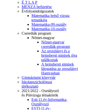
É T L A P
MENZA befizetése
Évfolyamdolgozatok
Matematika belső vizsga
tematikája
Matematika-09.osztály
Matematika-10.osztály
Cserediák program
Német-magyar
Német-magyar
cserediák-program
Az oroszlányi és a
heinsbergi gimisek újra
találkoztak
A heinsbergi gimisek
látogatása az oroszlányi
Hamvasban
Gimnáziumi könyvtár
Iskolapszichológusi
tájékoztató
2021/2022 - Osztályozó
és Pótvizsga témakörök
Esti-11.év-Informatika-
Osztályozó
ESTI-11.év-