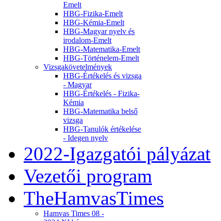
Emelt
HBG-Fizika-Emelt
HBG-Kémia-Emelt
HBG-Magyar nyelv és
irodalom-Emelt
HBG-Matematika-Emelt
HBG-Történelem-Emelt
Vizsgakövetelmények
HBG-Értékelés és vizsga
- Magyar
HBG-Értékelés - Fizika-
Kémia
HBG-Matematika belső
vizsga
HBG-Tanulók értékelése
- Idegen nyelv
2022-Igazgatói pályázat
Vezetői program
TheHamvasTimes
Hamvas Times 08 -