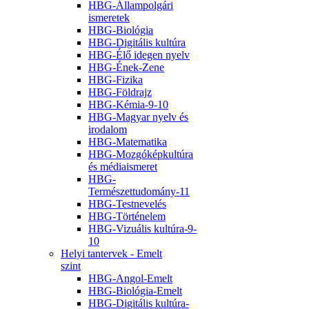
HBG-Állampolgári
ismeretek
HBG-Biológia
HBG-Digitális kultúra
HBG-Élő idegen nyelv
HBG-Ének-Zene
HBG-Fizika
HBG-Földrajz
HBG-Kémia-9-10
HBG-Magyar nyelv és
irodalom
HBG-Matematika
HBG-Mozgóképkultúra
és médiaismeret
HBG-
Természettudomány-11
HBG-Testnevelés
HBG-Történelem
HBG-Vizuális kultúra-9-
10
Helyi tantervek - Emelt
szint
HBG-Angol-Emelt
HBG-Biológia-Emelt
HBG-Digitális kultúra-