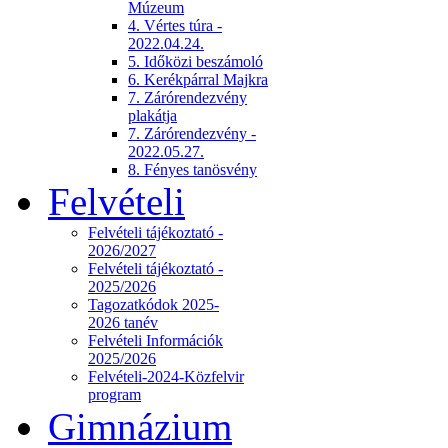
Múzeum
4. Vértes túra -
2022.04.24.
5. Időközi beszámoló
6. Kerékpárral Majkra
7. Zárórendezvény
plakátja
7. Zárórendezvény -
2022.05.27.
8. Fényes tanösvény
Felvételi
Felvételi tájékoztató -
2026/2027
Felvételi tájékoztató -
2025/2026
Tagozatkódok 2025-
2026 tanév
Felvételi Információk
2025/2026
Felvételi-2024-Közfelvir
program
Gimnázium