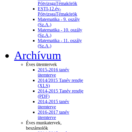
PótvizsgaTémakörök
ESTI-12.év-
PótvizsgaTémakörök
Matematika - 9. oszály
(Sz.A.)
Matematika - 10. oszály
(Sz.A.)
Matematika - 11. oszály
(Sz.A.)
Archívum
Éves ütemtervek
2015-2016 tanév
ütemterve
2014/2015 Tanév rendje
(XLS)
2014-2015 Tanév rendje
(PDF)
2014-2015 tanév
ütemterve
2016-2017 tanév
ütemterve
Éves munkatervek,
beszámolók