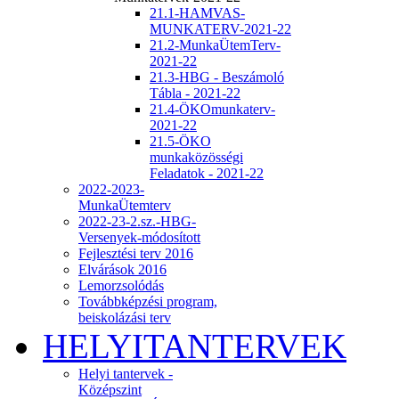
21.1-HAMVAS-
MUNKATERV-2021-22
21.2-MunkaÜtemTerv-
2021-22
21.3-HBG - Beszámoló
Tábla - 2021-22
21.4-ÖKOmunkaterv-
2021-22
21.5-ÖKO
munkaközösségi
Feladatok - 2021-22
2022-2023-
MunkaÜtemterv
2022-23-2.sz.-HBG-
Versenyek-módosított
Fejlesztési terv 2016
Elvárások 2016
Lemorzsolódás
Továbbképzési program,
beiskolázási terv
HELYITANTERVEK
Helyi tantervek -
Középszint