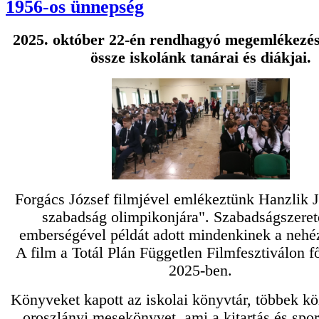
1956-os ünnepség
2025. október 22-én rendhagyó megemlékezés
össze iskolánk tanárai és diákjai.
Forgács József filmjével emlékeztünk Hanzlik 
szabadság olimpikonjára". Szabadságszeret
emberségével példát adott mindenkinek a nehé
A film a Totál Plán Független Filmfesztiválon fő
2025-ben.
Könyveket kapott az iskolai könyvtár, többek kö
oroszlányi mesekönyvet, ami a kitartás és spo