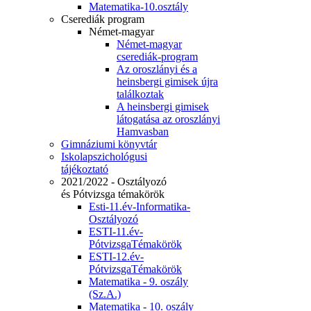
Matematika-10.osztály
Cserediák program
Német-magyar
Német-magyar
cserediák-program
Az oroszlányi és a
heinsbergi gimisek újra
találkoztak
A heinsbergi gimisek
látogatása az oroszlányi
Hamvasban
Gimnáziumi könyvtár
Iskolapszichológusi
tájékoztató
2021/2022 - Osztályozó
és Pótvizsga témakörök
Esti-11.év-Informatika-
Osztályozó
ESTI-11.év-
PótvizsgaTémakörök
ESTI-12.év-
PótvizsgaTémakörök
Matematika - 9. oszály
(Sz.A.)
Matematika - 10. oszály