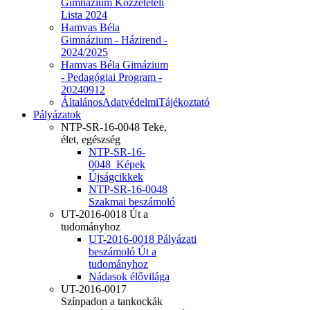
Gimnázium Közzétételi
Lista 2024
Hamvas Béla
Gimnázium - Házirend -
2024/2025
Hamvas Béla Gimázium
- Pedagógiai Program -
20240912
ÁltalánosAdatvédelmiTájékoztató
Pályázatok
NTP-SR-16-0048 Teke,
élet, egészség
NTP-SR-16-
0048_Képek
Újságcikkek
NTP-SR-16-0048
Szakmai beszámoló
UT-2016-0018 Út a
tudományhoz
UT-2016-0018 Pályázati
beszámoló Út a
tudományhoz
Nádasok élővilága
UT-2016-0017
Színpadon a tankockák