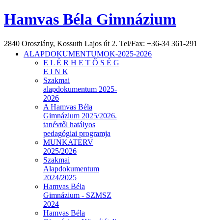
Hamvas Béla Gimnázium
2840 Oroszlány, Kossuth Lajos út 2. Tel/Fax: +36-34 361-291
ALAPDOKUMENTUMOK-2025-2026
E L É R H E T Ő S É G
E I N K
Szakmai
alapdokumentum 2025-
2026
A Hamvas Béla
Gimnázium 2025/2026.
tanévtől hatályos
pedagógiai programja
MUNKATERV
2025/2026
Szakmai
Alapdokumentum
2024/2025
Hamvas Béla
Gimnázium - SZMSZ
2024
Hamvas Béla