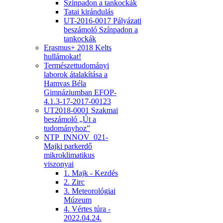
Színpadon a tankockák
Tatai kirándulás
UT-2016-0017 Pályázati
beszámoló Színpadon a
tankockák
Erasmus+ 2018 Kelts
hullámokat!
Természettudományi
laborok átalakítása a
Hamvas Béla
Gimnáziumban EFOP-
4.1.3-17-2017-00123
UT2018-0001 Szakmai
beszámoló „Út a
tudományhoz”
NTP_INNOV_021-
Majki parkerdő
mikroklimatikus
viszonyai
1. Majk - Kezdés
2. Zirc
3. Meteorológiai
Múzeum
4. Vértes túra -
2022.04.24.