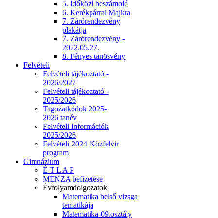
5. Időközi beszámoló
6. Kerékpárral Majkra
7. Zárórendezvény
plakátja
7. Zárórendezvény -
2022.05.27.
8. Fényes tanösvény
Felvételi
Felvételi tájékoztató -
2026/2027
Felvételi tájékoztató -
2025/2026
Tagozatkódok 2025-
2026 tanév
Felvételi Információk
2025/2026
Felvételi-2024-Közfelvir
program
Gimnázium
É T L A P
MENZA befizetése
Évfolyamdolgozatok
Matematika belső vizsga
tematikája
Matematika-09.osztály