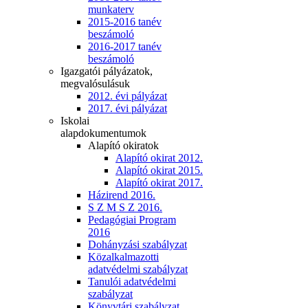
munkaterv
2015-2016 tanév
beszámoló
2016-2017 tanév
beszámoló
Igazgatói pályázatok,
megvalósulásuk
2012. évi pályázat
2017. évi pályázat
Iskolai
alapdokumentumok
Alapító okiratok
Alapító okirat 2012.
Alapító okirat 2015.
Alapító okirat 2017.
Házirend 2016.
S Z M S Z 2016.
Pedagógiai Program
2016
Dohányzási szabályzat
Közalkalmazotti
adatvédelmi szabályzat
Tanulói adatvédelmi
szabályzat
Könyvtári szabályzat