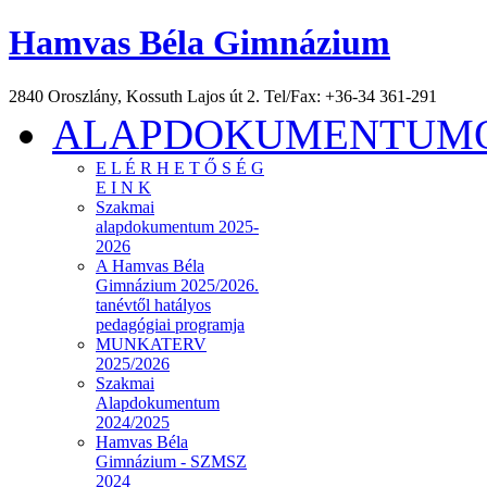
Hamvas Béla Gimnázium
2840 Oroszlány, Kossuth Lajos út 2. Tel/Fax: +36-34 361-291
ALAPDOKUMENTUMOK
E L É R H E T Ő S É G
E I N K
Szakmai
alapdokumentum 2025-
2026
A Hamvas Béla
Gimnázium 2025/2026.
tanévtől hatályos
pedagógiai programja
MUNKATERV
2025/2026
Szakmai
Alapdokumentum
2024/2025
Hamvas Béla
Gimnázium - SZMSZ
2024