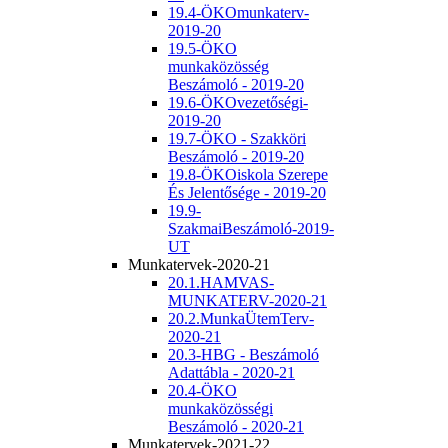
19.4-ÖKOmunkaterv-
2019-20
19.5-ÖKO
munkaközösség
Beszámoló - 2019-20
19.6-ÖKOvezetőségi-
2019-20
19.7-ÖKO - Szakköri
Beszámoló - 2019-20
19.8-ÖKOiskola Szerepe
És Jelentősége - 2019-20
19.9-
SzakmaiBeszámoló-2019-
UT
Munkatervek-2020-21
20.1.HAMVAS-
MUNKATERV-2020-21
20.2.MunkaÜtemTerv-
2020-21
20.3-HBG - Beszámoló
Adattábla - 2020-21
20.4-ÖKO
munkaközösségi
Beszámoló - 2020-21
Munkatervek-2021-22