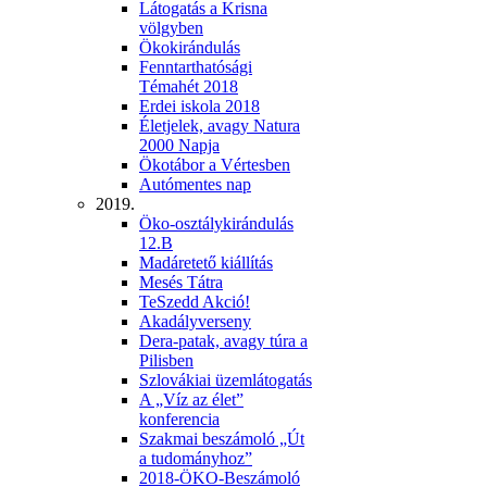
Látogatás a Krisna
völgyben
Ökokirándulás
Fenntarthatósági
Témahét 2018
Erdei iskola 2018
Életjelek, avagy Natura
2000 Napja
Ökotábor a Vértesben
Autómentes nap
2019.
Öko-osztálykirándulás
12.B
Madáretető kiállítás
Mesés Tátra
TeSzedd Akció!
Akadályverseny
Dera-patak, avagy túra a
Pilisben
Szlovákiai üzemlátogatás
A „Víz az élet”
konferencia
Szakmai beszámoló „Út
a tudományhoz”
2018-ÖKO-Beszámoló