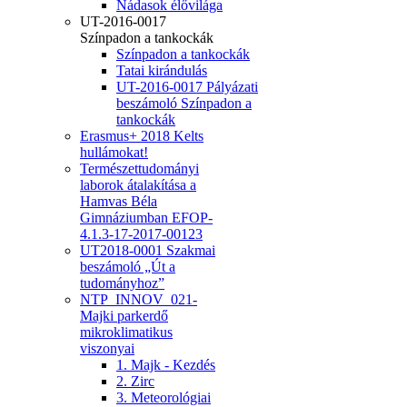
Nádasok élővilága
UT-2016-0017
Színpadon a tankockák
Színpadon a tankockák
Tatai kirándulás
UT-2016-0017 Pályázati
beszámoló Színpadon a
tankockák
Erasmus+ 2018 Kelts
hullámokat!
Természettudományi
laborok átalakítása a
Hamvas Béla
Gimnáziumban EFOP-
4.1.3-17-2017-00123
UT2018-0001 Szakmai
beszámoló „Út a
tudományhoz”
NTP_INNOV_021-
Majki parkerdő
mikroklimatikus
viszonyai
1. Majk - Kezdés
2. Zirc
3. Meteorológiai