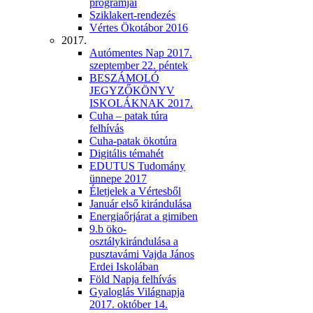
programjai
Sziklakert-rendezés
Vértes Ökotábor 2016
2017.
Autómentes Nap 2017.
szeptember 22. péntek
BESZÁMOLÓ
JEGYZŐKÖNYV
ISKOLÁKNAK 2017.
Cuha – patak túra
felhívás
Cuha-patak ökotúra
Digitális témahét
EDUTUS Tudomány
ünnepe 2017
Életjelek a Vértesből
Január első kirándulása
Energiaőrjárat a gimiben
9.b öko-
osztálykirándulása a
pusztavámi Vajda János
Erdei Iskolában
Föld Napja felhívás
Gyaloglás Világnapja
2017. október 14.