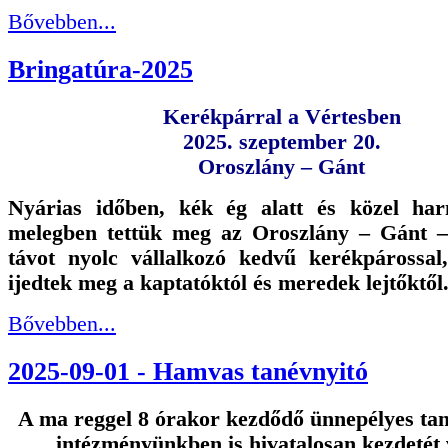
Bővebben...
Bringatúra-2025
Kerékpárral a Vértesben
2025. szeptember 20.
Oroszlány – Gánt
Nyárias időben, kék ég alatt és közel har
melegben tettük meg az Oroszlány – Gánt –
távot nyolc vállalkozó kedvű kerékpárossa
ijedtek meg a kaptatóktól és meredek lejtőktől
Bővebben...
2025-09-01 - Hamvas tanévnyitó
A ma reggel 8 órakor kezdődő ünnepélyes tan
intézményünkben is hivatalosan kezdetét 