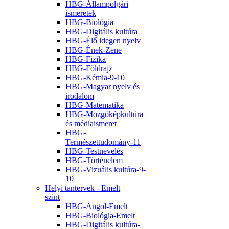
HBG-Állampolgári
ismeretek
HBG-Biológia
HBG-Digitális kultúra
HBG-Élő idegen nyelv
HBG-Ének-Zene
HBG-Fizika
HBG-Földrajz
HBG-Kémia-9-10
HBG-Magyar nyelv és
irodalom
HBG-Matematika
HBG-Mozgóképkultúra
és médiaismeret
HBG-
Természettudomány-11
HBG-Testnevelés
HBG-Történelem
HBG-Vizuális kultúra-9-
10
Helyi tantervek - Emelt
szint
HBG-Angol-Emelt
HBG-Biológia-Emelt
HBG-Digitális kultúra-