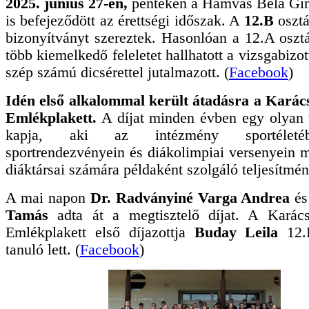
2025. június 27-én,
pénteken a Hamvas Béla G
is befejeződött az érettségi időszak. A
12.B
osztá
bizonyítványt szereztek. Hasonlóan a 12.A osztál
több kiemelkedő feleletet hallhatott a vizsgabizo
szép számú dicsérettel jutalmazott. (
Facebook
)
Idén első alkalommal került átadásra a Karác
Emlékplakett.
A díjat minden évben egy olyan 
kapja, aki az intézmény sportéleté
sportrendezvényein és diákolimpiai versenyein 
diáktársai számára példaként szolgáló teljesítmén
A mai napon
Dr. Radványiné Varga Andrea
é
Tamás
adta át a megtisztelő díjat. A Karác
Emlékplakett első díjazottja
Buday Leila
12.B
tanuló lett. (
Facebook
)