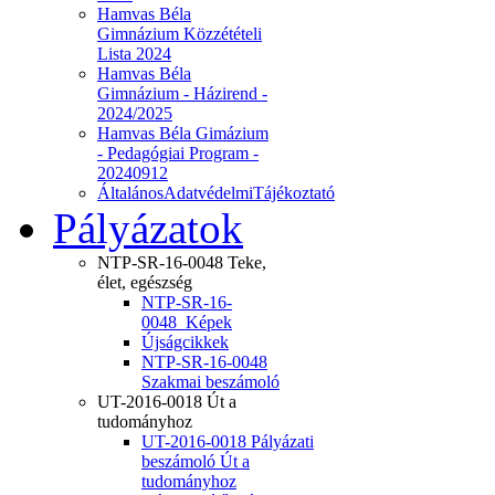
Hamvas Béla
Gimnázium Közzétételi
Lista 2024
Hamvas Béla
Gimnázium - Házirend -
2024/2025
Hamvas Béla Gimázium
- Pedagógiai Program -
20240912
ÁltalánosAdatvédelmiTájékoztató
Pályázatok
NTP-SR-16-0048 Teke,
élet, egészség
NTP-SR-16-
0048_Képek
Újságcikkek
NTP-SR-16-0048
Szakmai beszámoló
UT-2016-0018 Út a
tudományhoz
UT-2016-0018 Pályázati
beszámoló Út a
tudományhoz