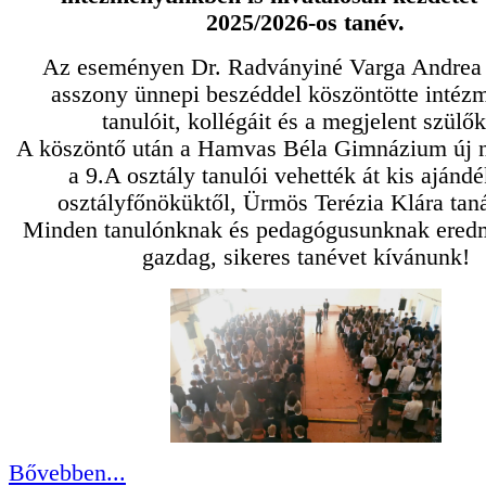
2025/2026-os tanév.
Az eseményen Dr. Radványiné Varga Andrea 
asszony ünnepi beszéddel köszöntötte inté
tanulóit, kollégáit és a megjelent szülők
A köszöntő után a Hamvas Béla Gimnázium új 
a 9.A osztály tanulói vehették át kis ajándé
osztályfőnöküktől, Ürmös Terézia Klára taná
Minden tanulónknak és pedagógusunknak ere
gazdag, sikeres tanévet kívánunk!
Bővebben...