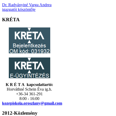
Dr. Radványiné Varga Andrea
igazgatói köszöntője
KRÉTA
K R É T A kapcsolattartó:
Horváthné Schein Éva ig.h.
+36-34 361-291
8:00 - 16:00
kozepiskola.
oroszlany@gmail.com
2012-Közlemény