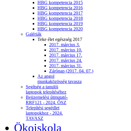
HBG kompetencia 2015
HBG kompetencia 2016
HBG kompetencia 2017
HBG kompetencia 2018
HBG kompetencia 2019
HBG kompetencia 2020
Galériák
Teke élet egészség 2017
2017. március 3.
2017. március 10.
2017. március 17.
2017. március 24.
2017. március 31.
Zárónap (2017. 04. 07.)
Az angol
munkaközösség tavasza
Segítség a tanulói
laptopok telepítéséhez
Beüzemelési útmutató-
RRF121 - 2024. ŐSZ
Telepítési segédlet
laptopokhoz - 2024.
TAVASZ
Ökoiskola