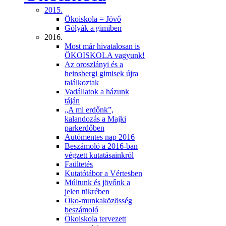
2015.
Ökoiskola = Jövő
Gólyák a gimiben
2016.
Most már hivatalosan is
ÖKOISKOLA vagyunk!
Az oroszlányi és a
heinsbergi gimisek újra
találkoztak
Vadállatok a házunk
táján
„A mi erdőnk”,
kalandozás a Majki
parkerdőben
Autómentes nap 2016
Beszámoló a 2016-ban
végzett kutatásainkról
Faültetés
Kutatótábor a Vértesben
Múltunk és jövőnk a
jelen tükrében
Öko-munkaközösség
beszámoló
Ökoiskola tervezett