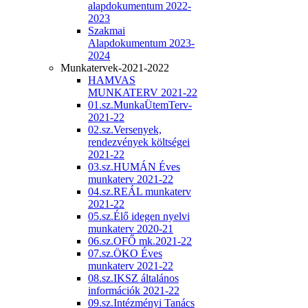
alapdokumentum 2022-
2023
Szakmai
Alapdokumentum 2023-
2024
Munkatervek-2021-2022
HAMVAS
MUNKATERV 2021-22
01.sz.MunkaÜtemTerv-
2021-22
02.sz.Versenyek,
rendezvények költségei
2021-22
03.sz.HUMÁN Éves
munkaterv 2021-22
04.sz.REÁL munkaterv
2021-22
05.sz.Élő idegen nyelvi
munkaterv 2020-21
06.sz.OFŐ mk.2021-22
07.sz.ÖKO Éves
munkaterv 2021-22
08.sz.IKSZ általános
információk 2021-22
09.sz.Intézményi Tanács