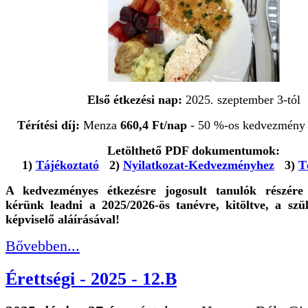
Első étkezési nap:
2025. szeptember 3-tól
Térítési díj:
Menza
660,4 Ft/nap
- 50 %-os kedvezmény 
Letölthető PDF dokumentumok:
1)
Tájékoztató
2)
Nyilatkozat-Kedvezményhez
3)
T
A kedvezményes étkezésre jogosult tanulók részére 
kérünk leadni
a 2025/2026-ös tanévre, kitöltve, a szü
képviselő aláírásával!
Bővebben...
Érettségi - 2025 - 12.B