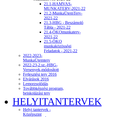
21.1-HAMVAS-
MUNKATERV-2021-22
21.2-MunkaÜtemTerv-
2021-22
21.3-HBG - Beszámoló
Tábla - 2021-22
21.4-ÖKOmunkaterv-
2021-22
21.5-ÖKO
munkaközösségi
Feladatok - 2021-22
2022-2023-
MunkaÜtemterv
2022-23-2.sz.-HBG-
Versenyek-módosított
Fejlesztési terv 2016
Elvárások 2016
Lemorzsolódás
Továbbképzési program,
beiskolázási terv
HELYITANTERVEK
Helyi tantervek -
Középszint