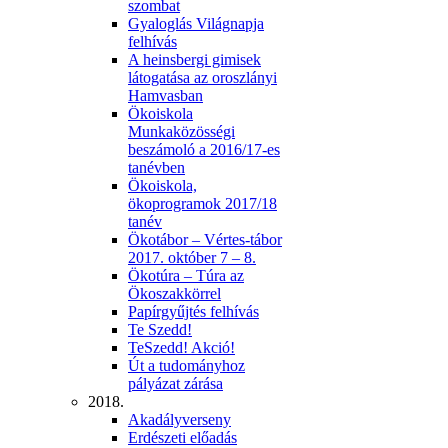
szombat
Gyaloglás Világnapja
felhívás
A heinsbergi gimisek
látogatása az oroszlányi
Hamvasban
Ökoiskola
Munkaközösségi
beszámoló a 2016/17-es
tanévben
Ökoiskola,
ökoprogramok 2017/18
tanév
Ökotábor – Vértes-tábor
2017. október 7 – 8.
Ökotúra – Túra az
Ökoszakkörrel
Papírgyűjtés felhívás
Te Szedd!
TeSzedd! Akció!
Út a tudományhoz
pályázat zárása
2018.
Akadályverseny
Erdészeti előadás