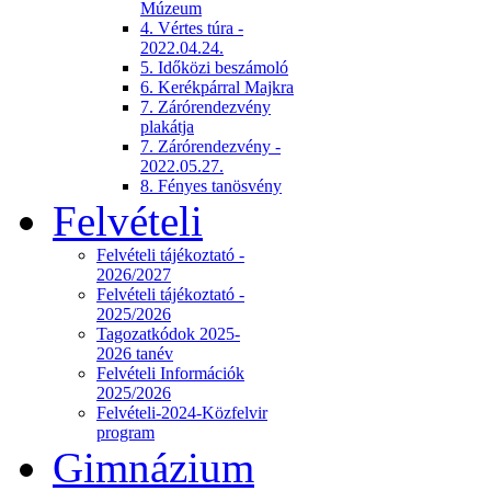
Múzeum
4. Vértes túra -
2022.04.24.
5. Időközi beszámoló
6. Kerékpárral Majkra
7. Zárórendezvény
plakátja
7. Zárórendezvény -
2022.05.27.
8. Fényes tanösvény
Felvételi
Felvételi tájékoztató -
2026/2027
Felvételi tájékoztató -
2025/2026
Tagozatkódok 2025-
2026 tanév
Felvételi Információk
2025/2026
Felvételi-2024-Közfelvir
program
Gimnázium