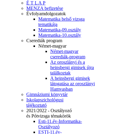
É T L A P
MENZA befizetése
Évfolyamdolgozatok
Matematika belső vizsga
tematikája
Matematika-09.osztály
Matematika-10.osztály
Cserediák program
Német-magyar
Német-magyar
cserediák-program
Az oroszlányi és a
heinsbergi gimisek újra
találkoztak
A heinsbergi gimisek
látogatása az oroszlányi
Hamvasban
Gimnáziumi könyvtár
Iskolapszichológusi
tájékoztató
2021/2022 - Osztályozó
és Pótvizsga témakörök
Esti-11.év-Informatika-
Osztályozó
ESTI-11.év-