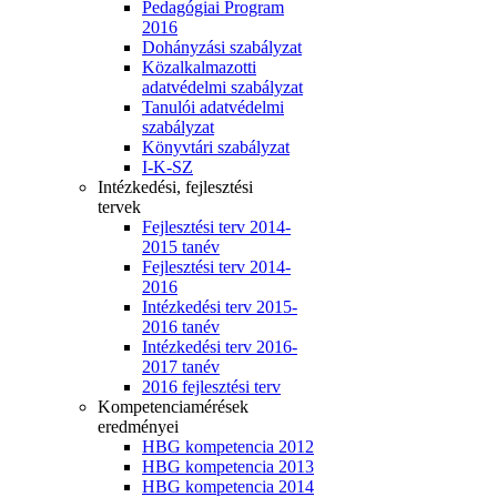
Pedagógiai Program
2016
Dohányzási szabályzat
Közalkalmazotti
adatvédelmi szabályzat
Tanulói adatvédelmi
szabályzat
Könyvtári szabályzat
I-K-SZ
Intézkedési, fejlesztési
tervek
Fejlesztési terv 2014-
2015 tanév
Fejlesztési terv 2014-
2016
Intézkedési terv 2015-
2016 tanév
Intézkedési terv 2016-
2017 tanév
2016 fejlesztési terv
Kompetenciamérések
eredményei
HBG kompetencia 2012
HBG kompetencia 2013
HBG kompetencia 2014