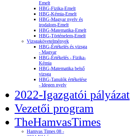
Emelt
HBG-Fizika-Emelt
HBG-Kémia-Emelt
HBG-Magyar nyelv és
irodalom-Emelt
HBG-Matematika-Emelt
HBG-Történelem-Emelt
Vizsgakövetelmények
HBG-Értékelés és vizsga
- Magyar
HBG-Értékelés - Fizika-
Kémia
HBG-Matematika belső
vizsga
HBG-Tanulók értékelése
- Idegen nyelv
2022-Igazgatói pályázat
Vezetői program
TheHamvasTimes
Hamvas Times 08 -