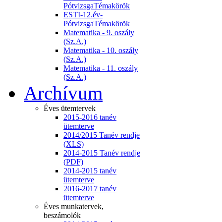
PótvizsgaTémakörök
ESTI-12.év-
PótvizsgaTémakörök
Matematika - 9. oszály
(Sz.A.)
Matematika - 10. oszály
(Sz.A.)
Matematika - 11. oszály
(Sz.A.)
Archívum
Éves ütemtervek
2015-2016 tanév
ütemterve
2014/2015 Tanév rendje
(XLS)
2014-2015 Tanév rendje
(PDF)
2014-2015 tanév
ütemterve
2016-2017 tanév
ütemterve
Éves munkatervek,
beszámolók