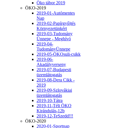
Öko tábor 2019
ÖKO-2019
2019-01-Autómentes
Nap
2019-02-Papírgyűjtés
Környezetünkért
2019-03-Tudomány
Ünnepe - Meghívó
2019-04-
TudományÜnnepe
2019-05-ÖKOsuli-csikk
2019-06-
Akadályverseny
2019-07-Budapesti
üzemlátogatás
2019-08-Dera Cikk -
2019
2019-09-Szlovákiai
üzemlátogatás
2019-10-Tátra
2019-11-Téli ÖKO
Kirándulás-12b
2019-12-TeSzedd!!!
ÖKO-2020
2020-01-Sportnap