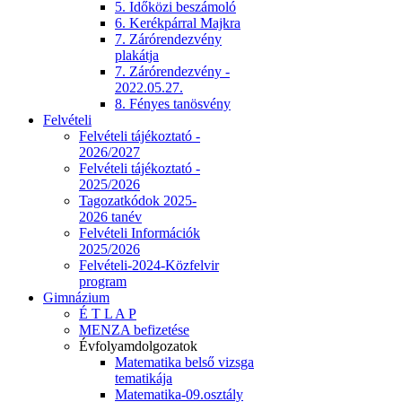
5. Időközi beszámoló
6. Kerékpárral Majkra
7. Zárórendezvény
plakátja
7. Zárórendezvény -
2022.05.27.
8. Fényes tanösvény
Felvételi
Felvételi tájékoztató -
2026/2027
Felvételi tájékoztató -
2025/2026
Tagozatkódok 2025-
2026 tanév
Felvételi Információk
2025/2026
Felvételi-2024-Közfelvir
program
Gimnázium
É T L A P
MENZA befizetése
Évfolyamdolgozatok
Matematika belső vizsga
tematikája
Matematika-09.osztály