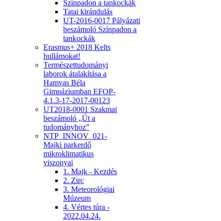
Színpadon a tankockák
Tatai kirándulás
UT-2016-0017 Pályázati
beszámoló Színpadon a
tankockák
Erasmus+ 2018 Kelts
hullámokat!
Természettudományi
laborok átalakítása a
Hamvas Béla
Gimnáziumban EFOP-
4.1.3-17-2017-00123
UT2018-0001 Szakmai
beszámoló „Út a
tudományhoz”
NTP_INNOV_021-
Majki parkerdő
mikroklimatikus
viszonyai
1. Majk - Kezdés
2. Zirc
3. Meteorológiai
Múzeum
4. Vértes túra -
2022.04.24.