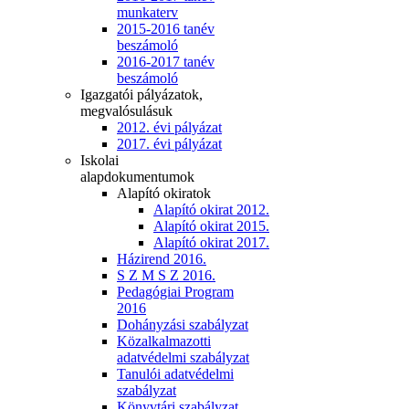
munkaterv
2015-2016 tanév
beszámoló
2016-2017 tanév
beszámoló
Igazgatói pályázatok,
megvalósulásuk
2012. évi pályázat
2017. évi pályázat
Iskolai
alapdokumentumok
Alapító okiratok
Alapító okirat 2012.
Alapító okirat 2015.
Alapító okirat 2017.
Házirend 2016.
S Z M S Z 2016.
Pedagógiai Program
2016
Dohányzási szabályzat
Közalkalmazotti
adatvédelmi szabályzat
Tanulói adatvédelmi
szabályzat
Könyvtári szabályzat