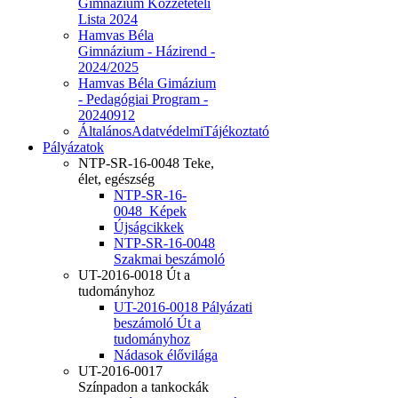
Gimnázium Közzétételi
Lista 2024
Hamvas Béla
Gimnázium - Házirend -
2024/2025
Hamvas Béla Gimázium
- Pedagógiai Program -
20240912
ÁltalánosAdatvédelmiTájékoztató
Pályázatok
NTP-SR-16-0048 Teke,
élet, egészség
NTP-SR-16-
0048_Képek
Újságcikkek
NTP-SR-16-0048
Szakmai beszámoló
UT-2016-0018 Út a
tudományhoz
UT-2016-0018 Pályázati
beszámoló Út a
tudományhoz
Nádasok élővilága
UT-2016-0017
Színpadon a tankockák