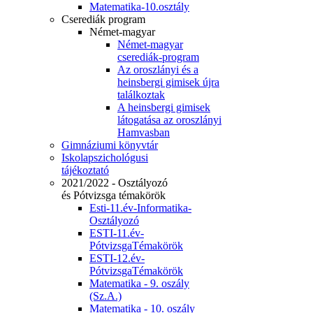
Matematika-10.osztály
Cserediák program
Német-magyar
Német-magyar
cserediák-program
Az oroszlányi és a
heinsbergi gimisek újra
találkoztak
A heinsbergi gimisek
látogatása az oroszlányi
Hamvasban
Gimnáziumi könyvtár
Iskolapszichológusi
tájékoztató
2021/2022 - Osztályozó
és Pótvizsga témakörök
Esti-11.év-Informatika-
Osztályozó
ESTI-11.év-
PótvizsgaTémakörök
ESTI-12.év-
PótvizsgaTémakörök
Matematika - 9. oszály
(Sz.A.)
Matematika - 10. oszály