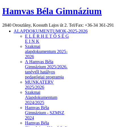
Hamvas Béla Gimnázium
2840 Oroszlány, Kossuth Lajos út 2. Tel/Fax: +36-34 361-291
ALAPDOKUMENTUMOK-2025-2026
E L É R H E T Ő S É G
E I N K
Szakmai
alapdokumentum 2025-
2026
A Hamvas Béla
Gimnázium 2025/2026.
tanévtől hatályos
pedagógiai programja
MUNKATERV
2025/2026
Szakmai
Alapdokumentum
2024/2025
Hamvas Béla
Gimnázium - SZMSZ
2024
Hamvas Béla