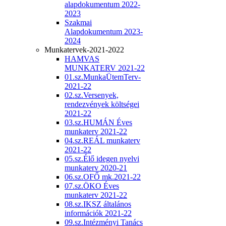
alapdokumentum 2022-
2023
Szakmai
Alapdokumentum 2023-
2024
Munkatervek-2021-2022
HAMVAS
MUNKATERV 2021-22
01.sz.MunkaÜtemTerv-
2021-22
02.sz.Versenyek,
rendezvények költségei
2021-22
03.sz.HUMÁN Éves
munkaterv 2021-22
04.sz.REÁL munkaterv
2021-22
05.sz.Élő idegen nyelvi
munkaterv 2020-21
06.sz.OFŐ mk.2021-22
07.sz.ÖKO Éves
munkaterv 2021-22
08.sz.IKSZ általános
információk 2021-22
09.sz.Intézményi Tanács