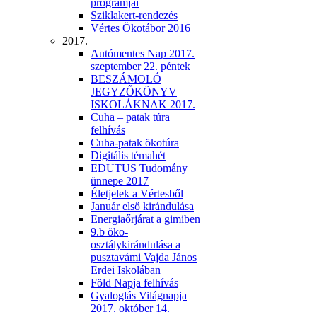
programjai
Sziklakert-rendezés
Vértes Ökotábor 2016
2017.
Autómentes Nap 2017.
szeptember 22. péntek
BESZÁMOLÓ
JEGYZŐKÖNYV
ISKOLÁKNAK 2017.
Cuha – patak túra
felhívás
Cuha-patak ökotúra
Digitális témahét
EDUTUS Tudomány
ünnepe 2017
Életjelek a Vértesből
Január első kirándulása
Energiaőrjárat a gimiben
9.b öko-
osztálykirándulása a
pusztavámi Vajda János
Erdei Iskolában
Föld Napja felhívás
Gyaloglás Világnapja
2017. október 14.