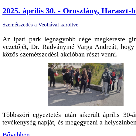
2025. április 30. - Oroszlány, Haraszt-
Szemétszedés a Veoliával karöltve
Az ipari park legnagyobb cége megkereste g
vezetőjét, Dr. Radványiné Varga Andreát, hogy
közös szemétszedési akcióban részt venni.
Többszöri egyeztetés után sikerült április 30-á
tevékenység napját, és megegyezni a helyszínben
Bővebben...