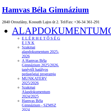
Hamvas Béla Gimnázium
2840 Oroszlány, Kossuth Lajos út 2. Tel/Fax: +36-34 361-291
ALAPDOKUMENTUMOK
E L É R H E T Ő S É G
E I N K
Szakmai
alapdokumentum 2025-
2026
A Hamvas Béla
Gimnázium 2025/2026.
tanévtől hatályos
pedagógiai programja
MUNKATERV
2025/2026
Szakmai
Alapdokumentum
2024/2025
Hamvas Béla
Gimnázium - SZMSZ
2024