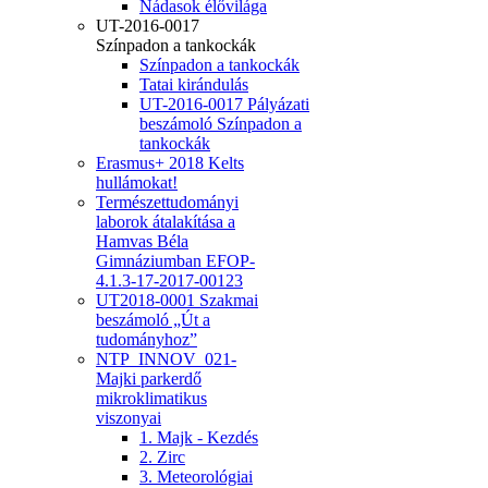
Nádasok élővilága
UT-2016-0017
Színpadon a tankockák
Színpadon a tankockák
Tatai kirándulás
UT-2016-0017 Pályázati
beszámoló Színpadon a
tankockák
Erasmus+ 2018 Kelts
hullámokat!
Természettudományi
laborok átalakítása a
Hamvas Béla
Gimnáziumban EFOP-
4.1.3-17-2017-00123
UT2018-0001 Szakmai
beszámoló „Út a
tudományhoz”
NTP_INNOV_021-
Majki parkerdő
mikroklimatikus
viszonyai
1. Majk - Kezdés
2. Zirc
3. Meteorológiai