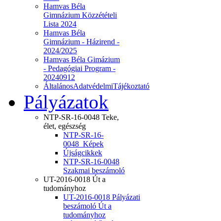
Hamvas Béla
Gimnázium Közzétételi
Lista 2024
Hamvas Béla
Gimnázium - Házirend -
2024/2025
Hamvas Béla Gimázium
- Pedagógiai Program -
20240912
ÁltalánosAdatvédelmiTájékoztató
Pályázatok
NTP-SR-16-0048 Teke,
élet, egészség
NTP-SR-16-
0048_Képek
Újságcikkek
NTP-SR-16-0048
Szakmai beszámoló
UT-2016-0018 Út a
tudományhoz
UT-2016-0018 Pályázati
beszámoló Út a
tudományhoz