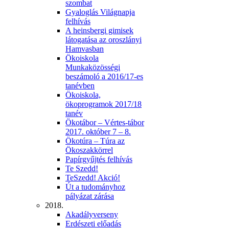
szombat
Gyaloglás Világnapja
felhívás
A heinsbergi gimisek
látogatása az oroszlányi
Hamvasban
Ökoiskola
Munkaközösségi
beszámoló a 2016/17-es
tanévben
Ökoiskola,
ökoprogramok 2017/18
tanév
Ökotábor – Vértes-tábor
2017. október 7 – 8.
Ökotúra – Túra az
Ökoszakkörrel
Papírgyűjtés felhívás
Te Szedd!
TeSzedd! Akció!
Út a tudományhoz
pályázat zárása
2018.
Akadályverseny
Erdészeti előadás