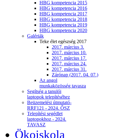
HBG kompetencia 2015
HBG kompetencia 2016
HBG kompetencia 2017
HBG kompetencia 2018
HBG kompetencia 2019
HBG kompetencia 2020
Galériák
Teke élet egészség 2017
2017. március 3.
2017. március 10.
2017. március 17.
2017. március 24.
2017. március 31.
Zárónap (2017. 04. 07.)
Az angol
munkaközösség tavasza
Segítség a tanulói
laptopok telepítéséhez
Beüzemelési útmutató-
RRF121 - 2024. ŐSZ
Telepítési segédlet
laptopokhoz - 2024.
TAVASZ
Ökoiskola