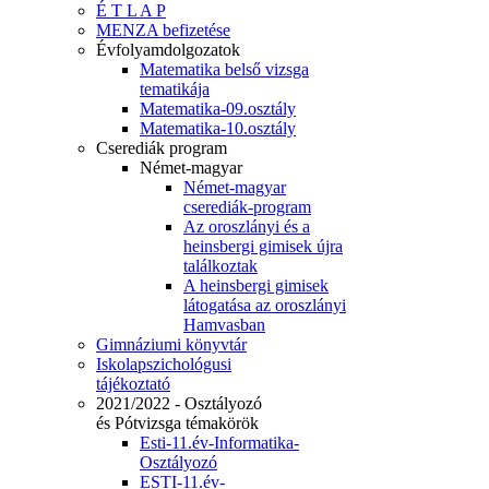
É T L A P
MENZA befizetése
Évfolyamdolgozatok
Matematika belső vizsga
tematikája
Matematika-09.osztály
Matematika-10.osztály
Cserediák program
Német-magyar
Német-magyar
cserediák-program
Az oroszlányi és a
heinsbergi gimisek újra
találkoztak
A heinsbergi gimisek
látogatása az oroszlányi
Hamvasban
Gimnáziumi könyvtár
Iskolapszichológusi
tájékoztató
2021/2022 - Osztályozó
és Pótvizsga témakörök
Esti-11.év-Informatika-
Osztályozó
ESTI-11.év-