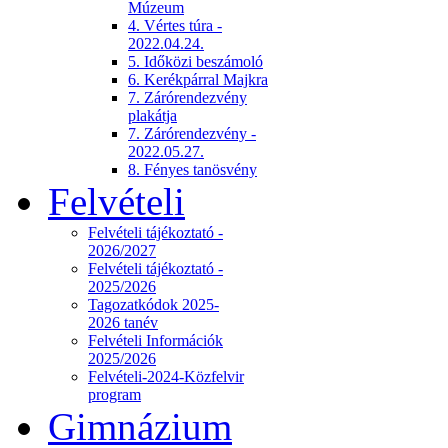
Múzeum
4. Vértes túra -
2022.04.24.
5. Időközi beszámoló
6. Kerékpárral Majkra
7. Zárórendezvény
plakátja
7. Zárórendezvény -
2022.05.27.
8. Fényes tanösvény
Felvételi
Felvételi tájékoztató -
2026/2027
Felvételi tájékoztató -
2025/2026
Tagozatkódok 2025-
2026 tanév
Felvételi Információk
2025/2026
Felvételi-2024-Közfelvir
program
Gimnázium