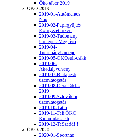
Öko tábor 2019
ÖKO-2019
2019-01-Autómentes
Nap
2019-02-Papírgyűjtés
Környezetünkért
2019-03-Tudomány
Ünnepe - Meghívó
2019-04-
TudományÜnnepe
2019-05-ÖKOsuli-csikk
2019-06-
Akadályverseny
2019-07-Budapesti
üzemlátogatás
2019-08-Dera Cikk -
2019
2019-09-Szlovákiai
üzemlátogatás
2019-10-Tátra
2019-11-Téli ÖKO
Kirándulás-12b
2019-12-TeSzedd!!!
ÖKO-2020
2020-01-Sportnap