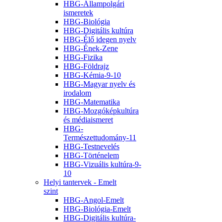
HBG-Állampolgári
ismeretek
HBG-Biológia
HBG-Digitális kultúra
HBG-Élő idegen nyelv
HBG-Ének-Zene
HBG-Fizika
HBG-Földrajz
HBG-Kémia-9-10
HBG-Magyar nyelv és
irodalom
HBG-Matematika
HBG-Mozgóképkultúra
és médiaismeret
HBG-
Természettudomány-11
HBG-Testnevelés
HBG-Történelem
HBG-Vizuális kultúra-9-
10
Helyi tantervek - Emelt
szint
HBG-Angol-Emelt
HBG-Biológia-Emelt
HBG-Digitális kultúra-