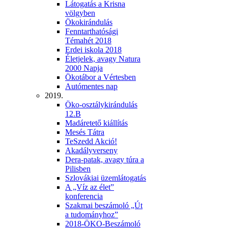
Látogatás a Krisna
völgyben
Ökokirándulás
Fenntarthatósági
Témahét 2018
Erdei iskola 2018
Életjelek, avagy Natura
2000 Napja
Ökotábor a Vértesben
Autómentes nap
2019.
Öko-osztálykirándulás
12.B
Madáretető kiállítás
Mesés Tátra
TeSzedd Akció!
Akadályverseny
Dera-patak, avagy túra a
Pilisben
Szlovákiai üzemlátogatás
A „Víz az élet”
konferencia
Szakmai beszámoló „Út
a tudományhoz”
2018-ÖKO-Beszámoló