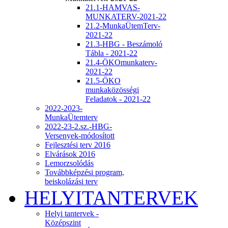
21.1-HAMVAS-
MUNKATERV-2021-22
21.2-MunkaÜtemTerv-
2021-22
21.3-HBG - Beszámoló
Tábla - 2021-22
21.4-ÖKOmunkaterv-
2021-22
21.5-ÖKO
munkaközösségi
Feladatok - 2021-22
2022-2023-
MunkaÜtemterv
2022-23-2.sz.-HBG-
Versenyek-módosított
Fejlesztési terv 2016
Elvárások 2016
Lemorzsolódás
Továbbképzési program,
beiskolázási terv
HELYITANTERVEK
Helyi tantervek -
Középszint