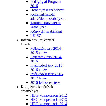
Pedagógiai Program
2016
Dohányzási szabályzat
Közalkalmazotti
adatvédelmi szabályzat
Tanulói adatvédelmi
szabályzat
Könyvtári szabályzat
I-K-SZ
Intézkedési, fejlesztési
tervek
Fejlesztési terv 2014-
2015 tanév
Fejlesztési terv 2014-
2016
Intézkedési terv 2015-
2016 tanév
Intézkedési terv 2016-
2017 tanév
2016 fejlesztési terv
Kompetenciamérések
eredményei
HBG kompetencia 2012
HBG kompetencia 2013
HBG kompetencia 2014