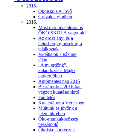
2015.
Ökoiskola = Jövő
Gólyák a gimiben
2016.
Most már hivatalosan is
ÖKOISKOLA vagyunk!
Az oroszlányi és a
heinsbergi gimisek újra
találkoztak
Vadállatok a házunk
táján
„A mi erdőnk”,
kalandozás a Majki
parkerdőben
Autómentes nap 2016
Beszámoló a 2016-ban
végzett kutatásainkról
Faültetés
Kutatótábor a Vértesben
Múltunk és jövőnk a
jelen tükrében
Öko-munkaközösség
beszámoló
Ökoiskola tervezett