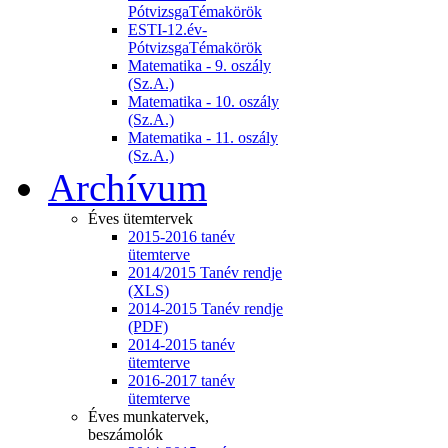
PótvizsgaTémakörök
ESTI-12.év-
PótvizsgaTémakörök
Matematika - 9. oszály
(Sz.A.)
Matematika - 10. oszály
(Sz.A.)
Matematika - 11. oszály
(Sz.A.)
Archívum
Éves ütemtervek
2015-2016 tanév
ütemterve
2014/2015 Tanév rendje
(XLS)
2014-2015 Tanév rendje
(PDF)
2014-2015 tanév
ütemterve
2016-2017 tanév
ütemterve
Éves munkatervek,
beszámolók