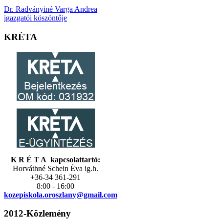
Dr. Radványiné Varga Andrea
igazgatói köszöntője
KRÉTA
K R É T A kapcsolattartó:
Horváthné Schein Éva ig.h.
+36-34 361-291
8:00 - 16:00
kozepiskola.
oroszlany@gmail.com
2012-Közlemény