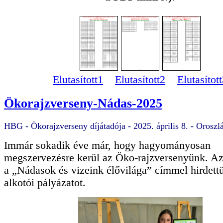
Elutasított1
Elutasított2
Elutasítot
Ökorajzverseny-Nádas-2025
HBG - Ökorajzverseny díjátadója - 2025. április 8. - Oroszl
Immár sokadik éve már, hogy hagyományosan
megszervezésre kerül az Öko-rajzversenyünk. Az
a „Nádasok és vizeink élővilága” címmel hirdett
alkotói pályázatot.