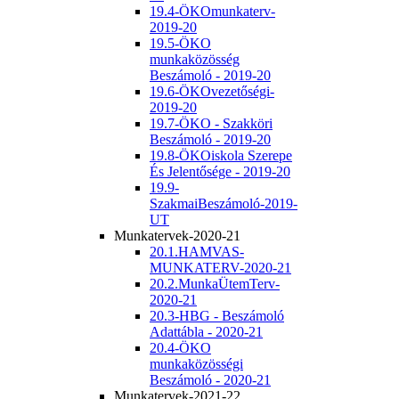
19.4-ÖKOmunkaterv-
2019-20
19.5-ÖKO
munkaközösség
Beszámoló - 2019-20
19.6-ÖKOvezetőségi-
2019-20
19.7-ÖKO - Szakköri
Beszámoló - 2019-20
19.8-ÖKOiskola Szerepe
És Jelentősége - 2019-20
19.9-
SzakmaiBeszámoló-2019-
UT
Munkatervek-2020-21
20.1.HAMVAS-
MUNKATERV-2020-21
20.2.MunkaÜtemTerv-
2020-21
20.3-HBG - Beszámoló
Adattábla - 2020-21
20.4-ÖKO
munkaközösségi
Beszámoló - 2020-21
Munkatervek-2021-22