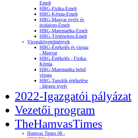
Emelt
HBG-Fizika-Emelt
HBG-Kémia-Emelt
HBG-Magyar nyelv és
irodalom-Emelt
HBG-Matematika-Emelt
HBG-Történelem-Emelt
Vizsgakövetelmények
HBG-Értékelés és vizsga
- Magyar
HBG-Értékelés - Fizika-
Kémia
HBG-Matematika belső
vizsga
HBG-Tanulók értékelése
- Idegen nyelv
2022-Igazgatói pályázat
Vezetői program
TheHamvasTimes
Hamvas Times 08 -